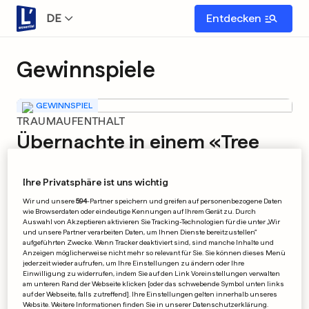
DE
Entdecken
Gewinnspiele
GEWINNSPIEL
TRAUMAUFENTHALT
Übernachte in einem «Tree
Tent» im Domaine des Grottes
de Han!
Ihre Privatsphäre ist uns wichtig
Wir und unsere
594
-Partner speichern und greifen auf personenbezogene Daten
0
0
wie Browserdaten oder eindeutige Kennungen auf Ihrem Gerät zu. Durch
Auswahl von Akzeptieren aktivieren Sie Tracking-Technologien für die unter „Wir
und unsere Partner verarbeiten Daten, um Ihnen Dienste bereitzustellen“
WERBUNG
aufgeführten Zwecke. Wenn Tracker deaktiviert sind, sind manche Inhalte und
Anzeigen möglicherweise nicht mehr so relevant für Sie. Sie können dieses Menü
jederzeit wieder aufrufen, um Ihre Einstellungen zu ändern oder Ihre
Einwilligung zu widerrufen, indem Sie auf den Link Voreinstellungen verwalten
am unteren Rand der Webseite klicken [oder das schwebende Symbol unten links
auf der Webseite, falls zutreffend]. Ihre Einstellungen gelten innerhalb unseres
Website. Weitere Informationen finden Sie in unserer Datenschutzerklärung.