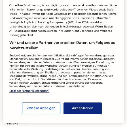
Ohne Ihre Zustimmung ist es möglich, dass Ihnen redaktionelle so wie werbliche
Inhalte nicht korrekt angezeigt werden, dies betrifft vor allem Videos sowie Social-
Media-Inhalte. Hinweis für Apple Geräte: Die im Folgenden beschriebenen Rechte
und Wahlmöglichkeiten sind unabhängig von und zusätzlich zu Ihrer Wahl
bezüglich Apple App Tracking Transparency (ATT). Ihre ATT-Auswahl wird
unabhängig von den nachstehenden Entscheidungen beachtet. Wenn Sie den
ATT-Dialog abgelehnt haben, werden Ihre Daten nicht über Apps und Websites
hinweg getracked.
Wir und unsere Partner verarbeiten Daten, um Folgendes
bereitzustellen:
TRADITIONSKIRMES
GEWINNSPIEL
Endgeräteeigenschaften zur Identifikation aktiv abfragen. Verwendung genauer
Schnapp Dir Freikarten für
Standortdaten. Speichern von oder Zugriff auf Informationen auf einem Endgerät.
Verwendung reduzierter Daten zur Auswahl von Werbeanzeigen. Erstellung von
die Schueberfouer 2026
Profilen für personalisierte Werbung. Verwendung von Profilen zur Auswahl
1
1
personalisierter Werbung. Erstellung von Profilen zur Personalisierung von
Inhalten. Verwendung von Profilen zur Auswahl personalisierter Inhalte.
Messung der Werbeleistung. Messung der Performance von Inhalten. Analyse
von Zielgruppen durch Statistiken oder Kombinationen von Daten aus
verschiedenen Quellen. Entwicklung und Verbesserung der Angebote.
Verwendung reduzierter Daten zur Auswahl von Inhalten.
Liste der Partner (Lieferanten)
Inhalte
Zwecke anzeigen
Akzeptieren
News