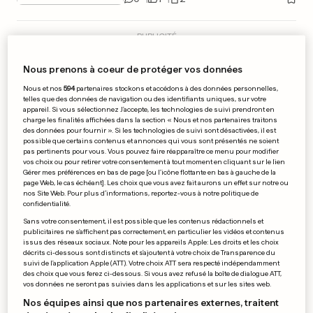
PUBLICITÉ
Nous prenons à coeur de protéger vos données
Nous et nos
594
partenaires stockons et accédons à des données personnelles,
telles que des données de navigation ou des identifiants uniques, sur votre
appareil. Si vous sélectionnez J'accepte, les technologies de suivi prendront en
charge les finalités affichées dans la section « Nous et nos partenaires traitons
des données pour fournir ». Si les technologies de suivi sont désactivées, il est
possible que certains contenus et annonces qui vous sont présentés ne soient
pas pertinents pour vous. Vous pouvez faire réapparaître ce menu pour modifier
vos choix ou pour retirer votre consentement à tout moment en cliquant sur le lien
Gérer mes préférences en bas de page [ou l'icône flottante en bas à gauche de la
page Web, le cas échéant]. Les choix que vous avez fait aurons un effet sur notre ou
nos Site Web. Pour plus d’informations, reportez-vous à notre politique de
confidentialité.
Sans votre consentement, il est possible que les contenus rédactionnels et
publicitaires ne s'affichent pas correctement, en particulier les vidéos et contenus
PAYS-BAS
issus des réseaux sociaux. Note pour les appareils Apple: Les droits et les choix
Deux blessés dans des
décrits ci-dessous sont distincts et s'ajoutent à votre choix de Transparence du
suivi de l'application Apple (ATT). Votre choix ATT sera respecté indépendamment
attaques au couteau à
des choix que vous ferez ci-dessous. Si vous avez refusé la boîte de dialogue ATT,
Rotterdam
vos données ne seront pas suivies dans les applications et sur les sites web.
0
7
0
Nos équipes ainsi que nos partenaires externes, traitent