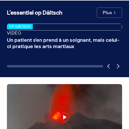
L'essentiel op Däitsch
Plus
OP DÄITSCH
OP
VIDÉO
CA
Un patient s'en prend à un soignant, mais celui-
Un
ci pratique les arts martiaux
dé