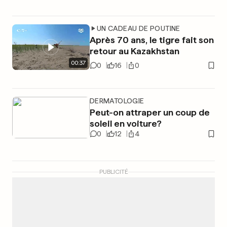
UN CADEAU DE POUTINE
Après 70 ans, le tigre fait son
retour au Kazakhstan
00
:
37
0
16
0
DERMATOLOGIE
Peut-on attraper un coup de
soleil en voiture?
0
12
4
PUBLICITÉ