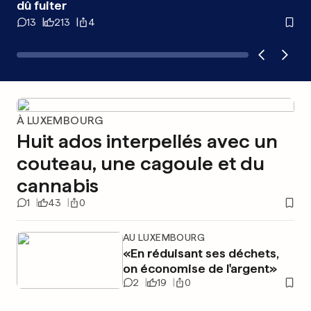
dû fuiter
im
13
213
4
0
À LUXEMBOURG
Huit ados interpellés avec un
couteau, une cagoule et du
cannabis
1
43
0
AU LUXEMBOURG
«En réduisant ses déchets,
on économise de l'argent»
2
19
0