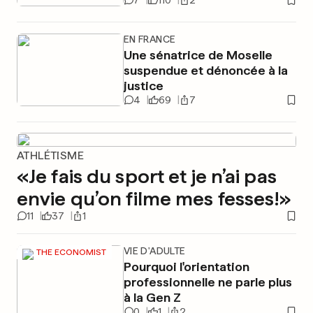
7
110
2
EN FRANCE
Une sénatrice de Moselle
suspendue et dénoncée à la
justice
4
69
7
ATHLÉTISME
«Je fais du sport et je n’ai pas
envie qu’on filme mes fesses!»
11
37
1
VIE D'ADULTE
THE ECONOMIST
Pourquoi l'orientation
professionnelle ne parle plus
à la Gen Z
0
1
2