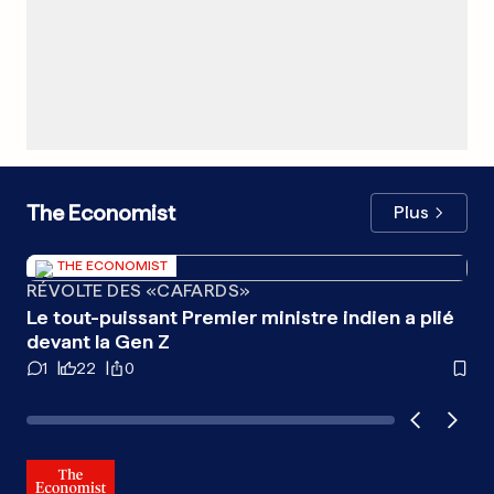
The Economist
Plus
THE ECONOMIST
RÉVOLTE DES «CAFARDS»
CH
Le tout-puissant Premier ministre indien a plié
Inc
devant la Gen Z
1
22
0
8