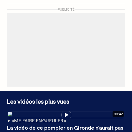
PUBLICITÉ
Les vidéos les plus vues
00
:
42
«ME FAIRE ENGUEULER»
La vidéo de ce pompier en Gironde n’aurait pas
Le