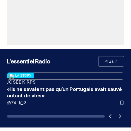
L'essentiel Radio
Plus
LA STORY
JOSÉE KIRPS
EX
«Ils ne savaient pas qu’un Portugais avait sauvé
«L
autant de vies»
de 
74
3
2