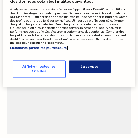
des données selon les finalités suivantes :
Analyser activement les caractéristiques de l’appareil pour l’identification. Utiliser
LOS ANGELES
des données de géolocalisation précises. Stocker et/ou accéder à des informations
Cet homme vit dans un
sur un appareil. Utiliser des données limitées pour sélectionner la publicité. Créer
des profils pour la publicité personnalisée. Utiliser des profils pour sélectionner
panneau publicitaire de
des publicités personnalisées. Créer des profils de contenus personnalisés.
Utiliser des profils pour sélectionner des contenus personnalisés. Mesurer la
Netflix
performance des publicités. Mesurer la performance des contenus. Comprendre
les publics par le biais de statistiques ou de combinaisons de données provenant
0
7
0
de différentes sources. Développer et améliorer les services. Utiliser des données
limitées pour sélectionner le contenu.
Liste de nos partenaires (fournisseurs)
PUBLICITÉ
Afficher toutes les
J'accepte
finalités