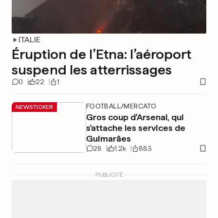
ITALIE
Éruption de l’Etna: l’aéroport
suspend les atterrissages
0
22
1
FOOTBALL/MERCATO
NEWSTICKER
Gros coup d'Arsenal, qui
s'attache les services de
Guimarães
28
1.2k
883
PUBLICITÉ