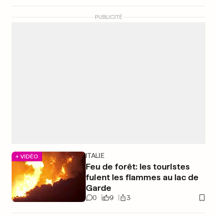
PUBLICITÉ
ITALIE
+ VIDÉO
Feu de forêt: les touristes
fuient les flammes au lac de
Garde
0
9
3