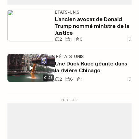
ÉTATS-UNIS
L’ancien avocat de Donald
Trump nommé ministre de la
Justice
2
1
0
ÉTATS-UNIS
Une Duck Race géante dans
la rivière Chicago
01
:
28
2
8
1
PUBLICITÉ