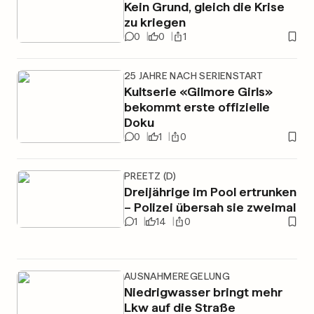
Kein Grund, gleich die Krise
zu kriegen
0
0
1
25 JAHRE NACH SERIENSTART
Kultserie «Gilmore Girls»
bekommt erste offizielle
Doku
0
1
0
PREETZ (D)
Dreijährige im Pool ertrunken
– Polizei übersah sie zweimal
1
14
0
AUSNAHMEREGELUNG
Niedrigwasser bringt mehr
Lkw auf die Straße