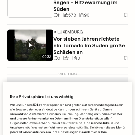
Regen – Hitzewarnung im
Süden
11
578
90
LUXEMBURG
Vor sieben Jahren richtete
ein Tornado im Süden große
Schäden an
00
:
32
0
1
0
WERBUNG
Ihre Privatsphäre ist uns wichtig
Wir und unsere
594
-Partner speichern und greifen auf personenbezogene Daten
wie Browserdaten oder eindeutige Kennungen auf Ihrem Gerät zu. Durch
Auswahl von Akzeptieren aktivieren Sie Tracking-Technologien für die unter „Wir
und unsere Partner verarbeiten Daten, um Ihnen Dienste bereitzustellen“
aufgeführten Zwecke. Wenn Tracker deaktiviert sind, sind manche Inhalte und
Anzeigen möglicherweise nicht mehr so relevant für Sie. Sie können dieses Menü
jederzeit wieder aufrufen, um Ihre Einstellungen zu ändern oder Ihre