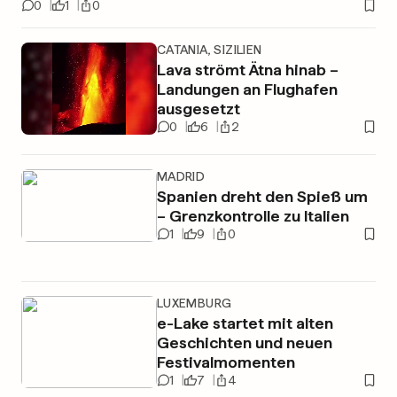
0
1
0
CATANIA, SIZILIEN
Lava strömt Ätna hinab –
Landungen an Flughafen
ausgesetzt
0
6
2
MADRID
Spanien dreht den Spieß um
– Grenzkontrolle zu Italien
1
9
0
LUXEMBURG
e-Lake startet mit alten
Geschichten und neuen
Festivalmomenten
1
7
4