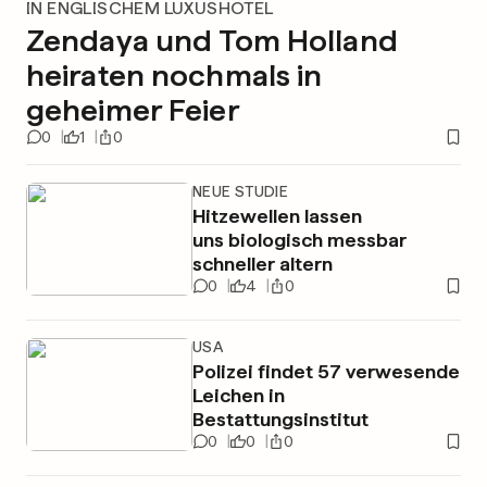
IN ENGLISCHEM LUXUSHOTEL
Zendaya und Tom Holland
heiraten nochmals in
geheimer Feier
0
1
0
NEUE STUDIE
Hitzewellen lassen
uns biologisch messbar
schneller altern
0
4
0
USA
Polizei findet 57 verwesende
Leichen in
Bestattungsinstitut
0
0
0