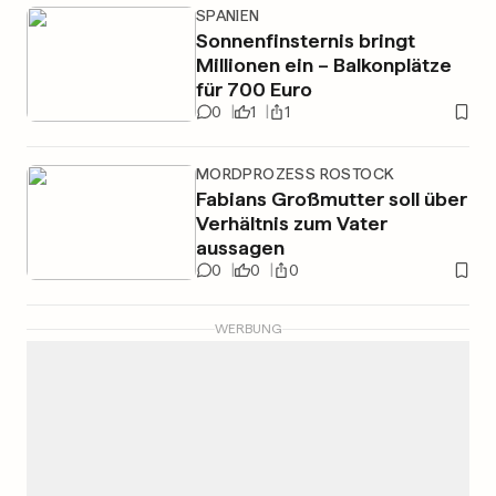
SPANIEN
Sonnenfinsternis bringt
Millionen ein – Balkonplätze
für 700 Euro
0
1
1
MORDPROZESS ROSTOCK
Fabians Großmutter soll über
Verhältnis zum Vater
aussagen
0
0
0
WERBUNG