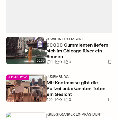
WIE IN LUXEMBURG
90.000 Gummienten liefern
sich im Chicago River ein
Rennen
00
:
36
0
0
0
LUXEMBURG
+ DIASHOW
Mit Knetmasse gibt die
Polizei unbekannten Toten
ein Gesicht
0
0
0
KREBSKRANKER EX-PRÄSIDENT