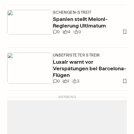
SCHENGEN-STREIT
Spanien stellt Meloni-
Regierung Ultimatum
0
4
0
UNBEFRISTETER STREIK
Luxair warnt vor
Verspätungen bei Barcelona-
Flügen
0
1
3
WERBUNG