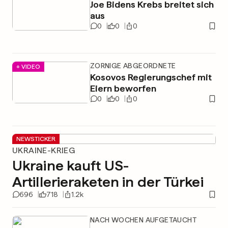
Joe Bidens Krebs breitet sich
aus
0
0
0
ZORNIGE ABGEORDNETE
+ VIDEO
Kosovos Regierungschef mit
Eiern beworfen
0
0
0
NEWSTICKER
UKRAINE-KRIEG
Ukraine kauft US-
Artillerieraketen in der Türkei
696
718
1.2k
NACH WOCHEN AUFGETAUCHT