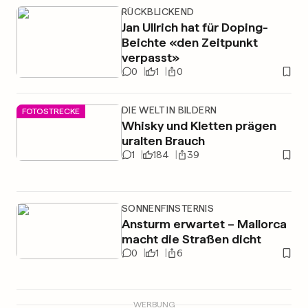
RÜCKBLICKEND
Jan Ullrich hat für Doping-
Beichte «den Zeitpunkt
verpasst»
0
1
0
DIE WELT IN BILDERN
FOTOSTRECKE
Whisky und Kletten prägen
uralten Brauch
1
184
39
SONNENFINSTERNIS
Ansturm erwartet – Mallorca
macht die Straßen dicht
0
1
6
WERBUNG