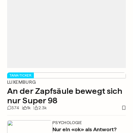
TANK-TICKER
LUXEMBURG
An der Zapfsäule bewegt sich
nur Super 98
374
1k
2.3k
PSYCHOLOGIE
Nur ein «ok» als Antwort?