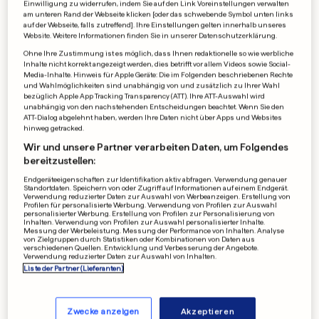
Einwilligung zu widerrufen, indem Sie auf den Link Voreinstellungen verwalten
am unteren Rand der Webseite klicken [oder das schwebende Symbol unten links
auf der Webseite, falls zutreffend]. Ihre Einstellungen gelten innerhalb unseres
Website. Weitere Informationen finden Sie in unserer Datenschutzerklärung.
Ohne Ihre Zustimmung ist es möglich, dass Ihnen redaktionelle so wie werbliche
Inhalte nicht korrekt angezeigt werden, dies betrifft vor allem Videos sowie Social-
LUXEMBURG
Media-Inhalte. Hinweis für Apple Geräte: Die im Folgenden beschriebenen Rechte
und Wahlmöglichkeiten sind unabhängig von und zusätzlich zu Ihrer Wahl
Am e-Lake steigt mit der
bezüglich Apple App Tracking Transparency (ATT). Ihre ATT-Auswahl wird
unabhängig von den nachstehenden Entscheidungen beachtet. Wenn Sie den
Dunkelheit die Partystimmung
ATT-Dialog abgelehnt haben, werden Ihre Daten nicht über Apps und Websites
hinweg getracked.
0
10
0
Wir und unsere Partner verarbeiten Daten, um Folgendes
bereitzustellen:
LUXEMBURG
Endgeräteeigenschaften zur Identifikation aktiv abfragen. Verwendung genauer
So bringt eine Haarprobe am
Standortdaten. Speichern von oder Zugriff auf Informationen auf einem Endgerät.
Verwendung reduzierter Daten zur Auswahl von Werbeanzeigen. Erstellung von
e-Lake einen Gratis-
Profilen für personalisierte Werbung. Verwendung von Profilen zur Auswahl
personalisierter Werbung. Erstellung von Profilen zur Personalisierung von
Haarschnitt
Inhalten. Verwendung von Profilen zur Auswahl personalisierter Inhalte.
Messung der Werbeleistung. Messung der Performance von Inhalten. Analyse
1
10
2
von Zielgruppen durch Statistiken oder Kombinationen von Daten aus
verschiedenen Quellen. Entwicklung und Verbesserung der Angebote.
Verwendung reduzierter Daten zur Auswahl von Inhalten.
Liste der Partner (Lieferanten)
WERBUNG
Zwecke anzeigen
Akzeptieren