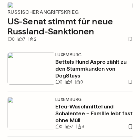
RUSSISCHER ANGRIFFSKRIEG
US-Senat stimmt für neue
Russland-Sanktionen
0
7
2
LUXEMBURG
Bettels Hund Aspro zählt zu
den Stammkunden von
DogStays
0
1
0
LUXEMBURG
Efeu-Waschmittel und
Schalentee – Familie lebt fast
ohne Müll
0
7
3