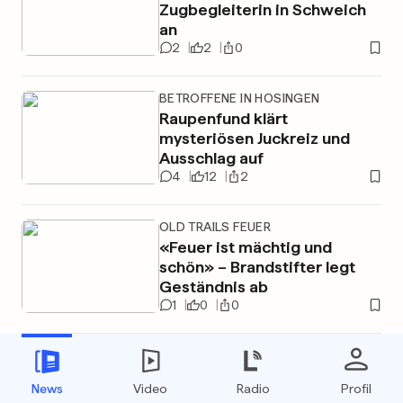
Zugbegleiterin in Schweich
an
2
2
0
BETROFFENE IN HOSINGEN
Raupenfund klärt
mysteriösen Juckreiz und
Ausschlag auf
4
12
2
OLD TRAILS FEUER
«Feuer ist mächtig und
schön» – Brandstifter legt
Geständnis ab
1
0
0
VON SATELLITEN BIS ZELTEN
+ DIASHOW
Erdbebenhilfe in Venezuela –
News
Video
Radio
Profil
So war Luxemburgs Einsatz