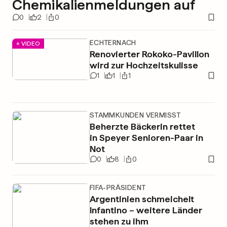
Chemikalienmeldungen auf
0
2
0
ECHTERNACH
+ VIDEO
Renovierter Rokoko-Pavillon
wird zur Hochzeitskulisse
1
1
1
STAMMKUNDEN VERMISST
Beherzte Bäckerin rettet
in Speyer Senioren-Paar in
Not
0
8
0
FIFA-PRÄSIDENT
Argentinien schmeichelt
Infantino – weitere Länder
stehen zu ihm