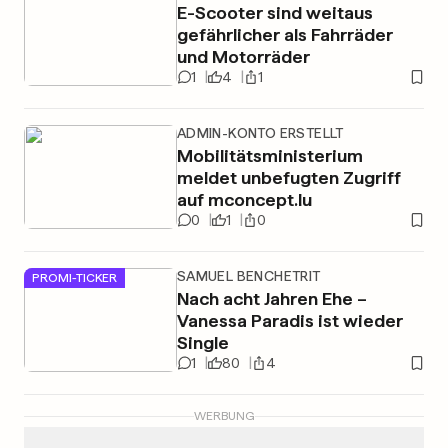
E-Scooter sind weitaus
gefährlicher als Fahrräder
und Motorräder
1
4
1
ADMIN-KONTO ERSTELLT
Mobilitätsministerium
meldet unbefugten Zugriff
auf mconcept.lu
0
1
0
SAMUEL BENCHETRIT
PROMI-TICKER
Nach acht Jahren Ehe –
Vanessa Paradis ist wieder
Single
1
80
4
WERBUNG