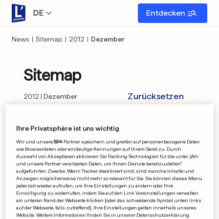
DE
Entdecken
News
|
Sitemap
|
2012
|
Dezember
Sitemap
Zurücksetzen
2012
Dezember
02
03
04
05
06
07
09
10
11
Ihre Privatsphäre ist uns wichtig
Wir und unsere
594
-Partner speichern und greifen auf personenbezogene Daten
wie Browserdaten oder eindeutige Kennungen auf Ihrem Gerät zu. Durch
12
13
14
16
17
18
19
20
21
Auswahl von Akzeptieren aktivieren Sie Tracking-Technologien für die unter „Wir
und unsere Partner verarbeiten Daten, um Ihnen Dienste bereitzustellen“
aufgeführten Zwecke. Wenn Tracker deaktiviert sind, sind manche Inhalte und
23
24
27
28
30
31
Anzeigen möglicherweise nicht mehr so relevant für Sie. Sie können dieses Menü
jederzeit wieder aufrufen, um Ihre Einstellungen zu ändern oder Ihre
Einwilligung zu widerrufen, indem Sie auf den Link Voreinstellungen verwalten
am unteren Rand der Webseite klicken [oder das schwebende Symbol unten links
auf der Webseite, falls zutreffend]. Ihre Einstellungen gelten innerhalb unseres
Website. Weitere Informationen finden Sie in unserer Datenschutzerklärung.