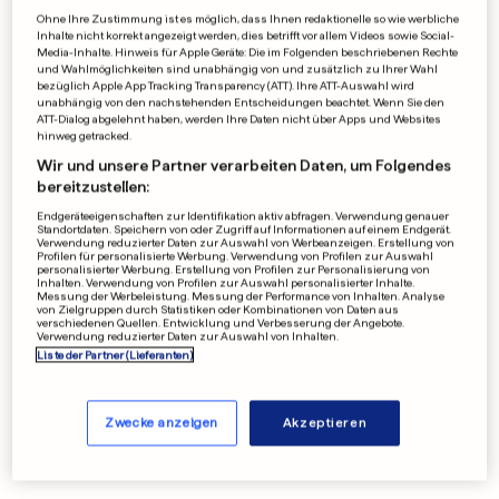
Ohne Ihre Zustimmung ist es möglich, dass Ihnen redaktionelle so wie werbliche
Inhalte nicht korrekt angezeigt werden, dies betrifft vor allem Videos sowie Social-
Media-Inhalte. Hinweis für Apple Geräte: Die im Folgenden beschriebenen Rechte
und Wahlmöglichkeiten sind unabhängig von und zusätzlich zu Ihrer Wahl
bezüglich Apple App Tracking Transparency (ATT). Ihre ATT-Auswahl wird
unabhängig von den nachstehenden Entscheidungen beachtet. Wenn Sie den
ATT-Dialog abgelehnt haben, werden Ihre Daten nicht über Apps und Websites
hinweg getracked.
Wir und unsere Partner verarbeiten Daten, um Folgendes
bereitzustellen:
Endgeräteeigenschaften zur Identifikation aktiv abfragen. Verwendung genauer
Standortdaten. Speichern von oder Zugriff auf Informationen auf einem Endgerät.
Verwendung reduzierter Daten zur Auswahl von Werbeanzeigen. Erstellung von
Profilen für personalisierte Werbung. Verwendung von Profilen zur Auswahl
personalisierter Werbung. Erstellung von Profilen zur Personalisierung von
Inhalten. Verwendung von Profilen zur Auswahl personalisierter Inhalte.
Messung der Werbeleistung. Messung der Performance von Inhalten. Analyse
von Zielgruppen durch Statistiken oder Kombinationen von Daten aus
verschiedenen Quellen. Entwicklung und Verbesserung der Angebote.
Verwendung reduzierter Daten zur Auswahl von Inhalten.
Liste der Partner (Lieferanten)
Zwecke anzeigen
Akzeptieren