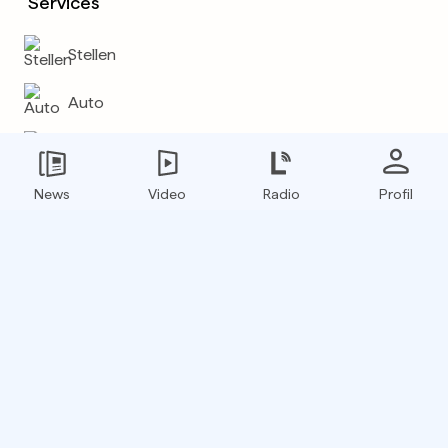
Services
Stellen
Auto
Wetter
News
Video
Radio
Profil
Mehr
E-Paper
Boxfinder
RSS Feed
Hol dir die L'essentiel App!