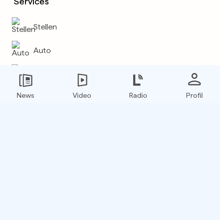
Services
Stellen
Auto
Wetter
News
Video
Radio
Profil
Mehr
E-Paper
Boxfinder
RSS Feed
Hol dir die L'essentiel App!