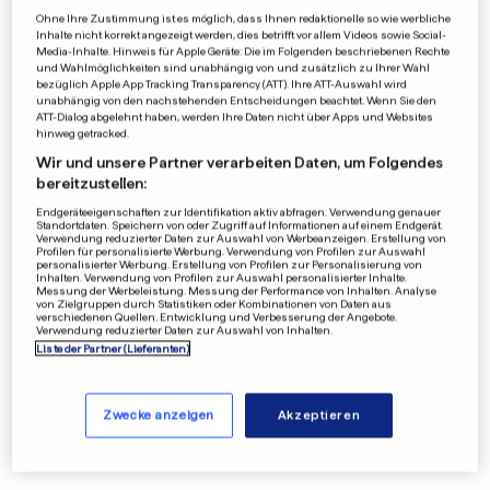
Ohne Ihre Zustimmung ist es möglich, dass Ihnen redaktionelle so wie werbliche
Inhalte nicht korrekt angezeigt werden, dies betrifft vor allem Videos sowie Social-
Media-Inhalte. Hinweis für Apple Geräte: Die im Folgenden beschriebenen Rechte
und Wahlmöglichkeiten sind unabhängig von und zusätzlich zu Ihrer Wahl
bezüglich Apple App Tracking Transparency (ATT). Ihre ATT-Auswahl wird
unabhängig von den nachstehenden Entscheidungen beachtet. Wenn Sie den
ATT-Dialog abgelehnt haben, werden Ihre Daten nicht über Apps und Websites
hinweg getracked.
Wir und unsere Partner verarbeiten Daten, um Folgendes
bereitzustellen:
Endgeräteeigenschaften zur Identifikation aktiv abfragen. Verwendung genauer
Standortdaten. Speichern von oder Zugriff auf Informationen auf einem Endgerät.
Verwendung reduzierter Daten zur Auswahl von Werbeanzeigen. Erstellung von
Profilen für personalisierte Werbung. Verwendung von Profilen zur Auswahl
personalisierter Werbung. Erstellung von Profilen zur Personalisierung von
Inhalten. Verwendung von Profilen zur Auswahl personalisierter Inhalte.
Messung der Werbeleistung. Messung der Performance von Inhalten. Analyse
von Zielgruppen durch Statistiken oder Kombinationen von Daten aus
verschiedenen Quellen. Entwicklung und Verbesserung der Angebote.
Verwendung reduzierter Daten zur Auswahl von Inhalten.
Liste der Partner (Lieferanten)
Zwecke anzeigen
Akzeptieren