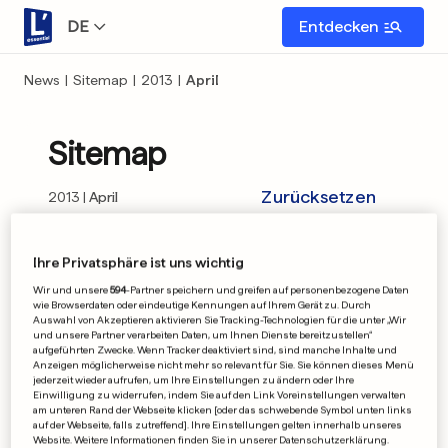
DE
Entdecken
News
|
Sitemap
|
2013
|
April
Sitemap
Zurücksetzen
2013
April
01
02
03
04
05
07
08
09
10
Ihre Privatsphäre ist uns wichtig
Wir und unsere
594
-Partner speichern und greifen auf personenbezogene Daten
wie Browserdaten oder eindeutige Kennungen auf Ihrem Gerät zu. Durch
11
12
14
15
16
17
18
19
20
Auswahl von Akzeptieren aktivieren Sie Tracking-Technologien für die unter „Wir
und unsere Partner verarbeiten Daten, um Ihnen Dienste bereitzustellen“
aufgeführten Zwecke. Wenn Tracker deaktiviert sind, sind manche Inhalte und
21
22
23
24
25
26
27
28
29
Anzeigen möglicherweise nicht mehr so relevant für Sie. Sie können dieses Menü
jederzeit wieder aufrufen, um Ihre Einstellungen zu ändern oder Ihre
Einwilligung zu widerrufen, indem Sie auf den Link Voreinstellungen verwalten
30
am unteren Rand der Webseite klicken [oder das schwebende Symbol unten links
auf der Webseite, falls zutreffend]. Ihre Einstellungen gelten innerhalb unseres
Website. Weitere Informationen finden Sie in unserer Datenschutzerklärung.