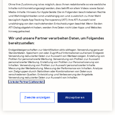
September
Oktober
Ohne Ihre Zustimmung ist es möglich, dass Ihnen redaktionelle so wie werbliche
Inhalte nicht korrekt angezeigt werden, dies betrifft vor allem Videos sowie Social-
Media-Inhalte. Hinweis für Apple Geräte: Die im Folgenden beschriebenen Rechte
November
Dezember
und Wahlmöglichkeiten sind unabhängig von und zusätzlich zu Ihrer Wahl
bezüglich Apple App Tracking Transparency (ATT). Ihre ATT-Auswahl wird
unabhängig von den nachstehenden Entscheidungen beachtet. Wenn Sie den
ATT-Dialog abgelehnt haben, werden Ihre Daten nicht über Apps und Websites
hinweg getracked.
Wir und unsere Partner verarbeiten Daten, um Folgendes
bereitzustellen:
Endgeräteeigenschaften zur Identifikation aktiv abfragen. Verwendung genauer
Standortdaten. Speichern von oder Zugriff auf Informationen auf einem Endgerät.
Verwendung reduzierter Daten zur Auswahl von Werbeanzeigen. Erstellung von
Profilen für personalisierte Werbung. Verwendung von Profilen zur Auswahl
personalisierter Werbung. Erstellung von Profilen zur Personalisierung von
Inhalten. Verwendung von Profilen zur Auswahl personalisierter Inhalte.
Messung der Werbeleistung. Messung der Performance von Inhalten. Analyse
von Zielgruppen durch Statistiken oder Kombinationen von Daten aus
verschiedenen Quellen. Entwicklung und Verbesserung der Angebote.
Verwendung reduzierter Daten zur Auswahl von Inhalten.
Liste der Partner (Lieferanten)
Zwecke anzeigen
Akzeptieren