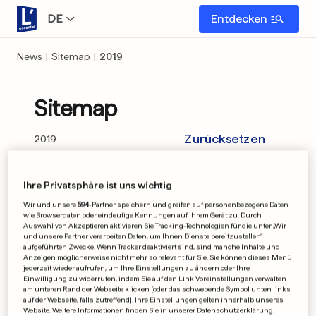
DE
Entdecken
News
|
Sitemap
|
2019
Sitemap
Zurücksetzen
2019
Ihre Privatsphäre ist uns wichtig
Januar
Februar
Wir und unsere
594
-Partner speichern und greifen auf personenbezogene Daten
wie Browserdaten oder eindeutige Kennungen auf Ihrem Gerät zu. Durch
März
April
Auswahl von Akzeptieren aktivieren Sie Tracking-Technologien für die unter „Wir
und unsere Partner verarbeiten Daten, um Ihnen Dienste bereitzustellen“
aufgeführten Zwecke. Wenn Tracker deaktiviert sind, sind manche Inhalte und
Mai
Juni
Anzeigen möglicherweise nicht mehr so relevant für Sie. Sie können dieses Menü
jederzeit wieder aufrufen, um Ihre Einstellungen zu ändern oder Ihre
Einwilligung zu widerrufen, indem Sie auf den Link Voreinstellungen verwalten
Juli
August
am unteren Rand der Webseite klicken [oder das schwebende Symbol unten links
auf der Webseite, falls zutreffend]. Ihre Einstellungen gelten innerhalb unseres
Website. Weitere Informationen finden Sie in unserer Datenschutzerklärung.