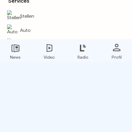
Services
Stellen
Auto
Wetter
News
Video
Radio
Profil
Mehr
E-Paper
Boxfinder
RSS Feed
Hol dir die L'essentiel App!