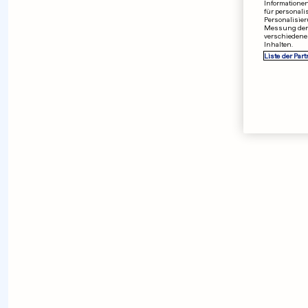
Informationen
für personali
Personalisier
Messung der 
verschiedene
Inhalten.
Liste der Part