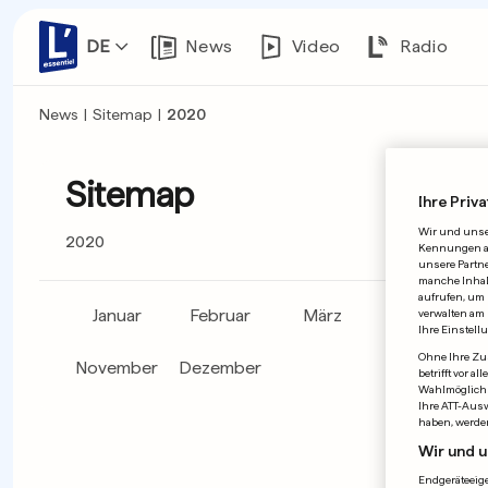
DE
News
Video
Radio
News
|
Sitemap
|
2020
Sitemap
Ihre Priva
Wir und uns
2020
Kennungen auf
unsere Partne
manche Inhalt
aufrufen, um 
Januar
Februar
März
April
verwalten am 
Ihre Einstell
Ohne Ihre Zus
November
Dezember
betrifft vor 
Wahlmöglichk
Ihre ATT-Aus
haben, werde
Wir und u
Endgeräteeige