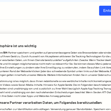
Ent
tsphäre ist uns wichtig
ere
594
-Partner speichern und greifen auf personenbezogene Daten wie Browserdaten oder einde
Zu
 Ihrem Gerät zu. Durch Auswahl von Akzeptieren aktivieren Sie Tracking-Technologien für die 
r verarbeiten Daten, um Ihnen Dienste bereitzustellen“ aufgeführten Zwecke. Wenn Tracker deakti
e und Anzeigen möglicherweise nicht mehr so relevant für Sie. Sie können dieses Menü jederze
Ihre Einstellungen zu ändern oder Ihre Einwilligung zu widerrufen, indem Sie auf den Link Vor
Mai
Juni
Juli
August
Septembe
unteren Rand der Webseite klicken [oder das schwebende Symbol unten links auf der Webseite, fa
ungen gelten innerhalb unseres Website. Weitere Informationen finden Sie in unserer Datenschu
timmung ist es möglich, dass Ihnen redaktionelle so wie werbliche Inhalte nicht korrekt angeze
allem Videos sowie Social-Media-Inhalte. Hinweis für Apple Geräte: Die im Folgenden beschrieben
eiten sind unabhängig von und zusätzlich zu Ihrer Wahl bezüglich Apple App Tracking Transpa
wahl wird unabhängig von den nachstehenden Entscheidungen beachtet. Wenn Sie den ATT-Dia
n Ihre Daten nicht über Apps und Websites hinweg getracked.
nsere Partner verarbeiten Daten, um Folgendes bereitzustellen:
nschaften zur Identifikation aktiv abfragen. Verwendung genauer Standortdaten. Speichern von o