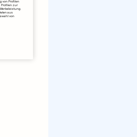
 von Profilen
 Profilen zur
 Werbeleistung.
Daten aus
uswahl von