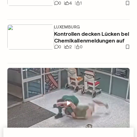
0
4
1
LUXEMBURG
Kontrollen decken Lücken bei
Chemikalienmeldungen auf
0
2
0
00
:
44