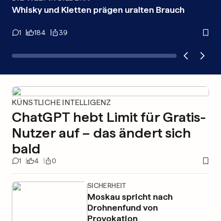
Whisky und Kletten prägen uralten Brauch
Na
wi
1
184
39
1
KÜNSTLICHE INTELLIGENZ
ChatGPT hebt Limit für Gratis-
Nutzer auf – das ändert sich
bald
1
4
0
SICHERHEIT
Moskau spricht nach
Drohnenfund von
Provokation