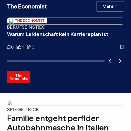
The Economist
Mehr
THE ECONOMIST
BERUFSEINSTIEG
TÖ
Warum Leidenschaft kein Karriereplan ist
Wa
0
4
3
4
SPIEGELTRICK
Familie entgeht perfider
Autobahnmasche in Italien