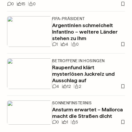
0
15
0
FIFA-PRÄSIDENT
Argentinien schmeichelt
Infantino – weitere Länder
stehen zu ihm
1
4
0
BETROFFENE IN HOSINGEN
Raupenfund klärt
mysteriösen Juckreiz und
Ausschlag auf
4
12
2
SONNENFINSTERNIS
Ansturm erwartet – Mallorca
macht die Straßen dicht
0
1
5