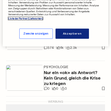
Inhalten. Verwendung von Profilen zur Auswahl personalisierter Inhalte.
Messung der Werbeleistung. Messung der Performance von Inhalten. Analyse
von Zielgruppen durch Statistiken oder Kombinationen von Daten aus
verschiedenen Quellen. Entwicklung und Verbesserung der Angebote.
Verwendung reduzierter Daten zur Auswahl von Inhalten.
Liste der Partner (Lieferanten)
LUXEMBURG
TANK-TICKER
Zwecke anzeigen
Akzeptieren
An der Zapfsäule bewegt
sich nur Super 98
374
1k
2.3k
PSYCHOLOGIE
Nur ein «ok» als Antwort?
Kein Grund, gleich die Krise
zu kriegen
0
0
0
WERBUNG