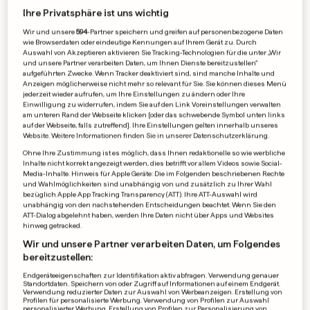
AUSTRALIEN
Ihre Privatsphäre ist uns wichtig
Patient greift Pfleger an –
Wir und unsere
594
-Partner speichern und greifen auf personenbezogene Daten
wie Browserdaten oder eindeutige Kennungen auf Ihrem Gerät zu. Durch
doch der kann Kampfsport
Auswahl von Akzeptieren aktivieren Sie Tracking-Technologien für die unter „Wir
und unsere Partner verarbeiten Daten, um Ihnen Dienste bereitzustellen“
0
45
0
aufgeführten Zwecke. Wenn Tracker deaktiviert sind, sind manche Inhalte und
Anzeigen möglicherweise nicht mehr so relevant für Sie. Sie können dieses Menü
jederzeit wieder aufrufen, um Ihre Einstellungen zu ändern oder Ihre
GERICHTSVERHANDLUNG
Einwilligung zu widerrufen, indem Sie auf den Link Voreinstellungen verwalten
am unteren Rand der Webseite klicken [oder das schwebende Symbol unten links
So waren Maradonas letzte
auf der Webseite, falls zutreffend]. Ihre Einstellungen gelten innerhalb unseres
Tage
Website. Weitere Informationen finden Sie in unserer Datenschutzerklärung.
0
1
0
Ohne Ihre Zustimmung ist es möglich, dass Ihnen redaktionelle so wie werbliche
Inhalte nicht korrekt angezeigt werden, dies betrifft vor allem Videos sowie Social-
Media-Inhalte. Hinweis für Apple Geräte: Die im Folgenden beschriebenen Rechte
und Wahlmöglichkeiten sind unabhängig von und zusätzlich zu Ihrer Wahl
bezüglich Apple App Tracking Transparency (ATT). Ihre ATT-Auswahl wird
WERBUNG
unabhängig von den nachstehenden Entscheidungen beachtet. Wenn Sie den
ATT-Dialog abgelehnt haben, werden Ihre Daten nicht über Apps und Websites
hinweg getracked.
Wir und unsere Partner verarbeiten Daten, um Folgendes
bereitzustellen:
Endgeräteeigenschaften zur Identifikation aktiv abfragen. Verwendung genauer
Standortdaten. Speichern von oder Zugriff auf Informationen auf einem Endgerät.
Verwendung reduzierter Daten zur Auswahl von Werbeanzeigen. Erstellung von
Profilen für personalisierte Werbung. Verwendung von Profilen zur Auswahl
personalisierter Werbung. Erstellung von Profilen zur Personalisierung von