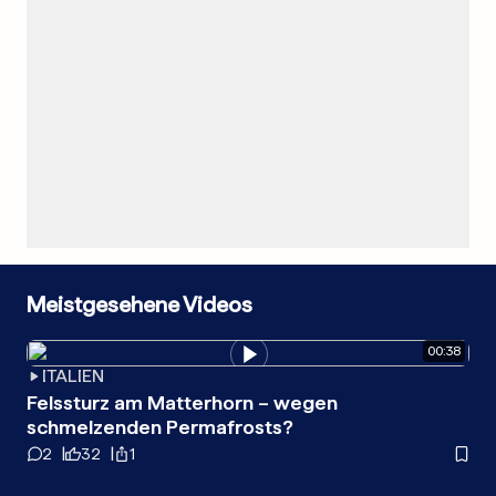
Meistgesehene Videos
00
:
38
ITALIEN
G
Felssturz am Matterhorn – wegen
A4
schmelzenden Permafrosts?
Ka
2
32
1
0