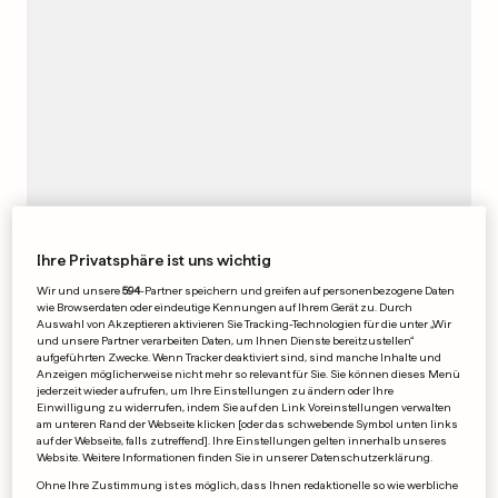
Ihre Privatsphäre ist uns wichtig
DER ULTIMATIVE STREICH
Wir und unsere
594
-Partner speichern und greifen auf personenbezogene Daten
Besser nicht den Löffel
wie Browserdaten oder eindeutige Kennungen auf Ihrem Gerät zu. Durch
Auswahl von Akzeptieren aktivieren Sie Tracking-Technologien für die unter „Wir
abgeben
und unsere Partner verarbeiten Daten, um Ihnen Dienste bereitzustellen“
0
0
aufgeführten Zwecke. Wenn Tracker deaktiviert sind, sind manche Inhalte und
Anzeigen möglicherweise nicht mehr so relevant für Sie. Sie können dieses Menü
jederzeit wieder aufrufen, um Ihre Einstellungen zu ändern oder Ihre
Einwilligung zu widerrufen, indem Sie auf den Link Voreinstellungen verwalten
am unteren Rand der Webseite klicken [oder das schwebende Symbol unten links
auf der Webseite, falls zutreffend]. Ihre Einstellungen gelten innerhalb unseres
TEURER FEHLER
Website. Weitere Informationen finden Sie in unserer Datenschutzerklärung.
Hat Drake einen toten Jazz-
Ohne Ihre Zustimmung ist es möglich, dass Ihnen redaktionelle so wie werbliche
Musiker bestohlen?