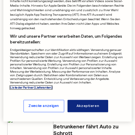
Inhalte nicht korrekt angezeigt werden, dies betrifft vor allem Videos sowie Social-
0
0
Media-Inhalte. Hinweis für Apple Geräte: Die im Folgenden beschriebenen Rechte
und Wahlmöglichkeiten sind unabhängig von und zusätzlich zu Ihrer Wahl
bezüglich Apple App Tracking Transparency (ATT). Ihre ATT-Auswahl wird
unabhängig von den nachstehenden Entscheidungen beachtet. Wenn Sie den
ATT-Dialog abgelehnt haben, werden Ihre Daten nicht über Apps und Websites
hinweg getracked.
FUSSBALL-BUNDESLIGA
Wir und unsere Partner verarbeiten Daten, um Folgendes
Wolfsburg schießt den HSV
bereitzustellen:
Endgeräteeigenschaften zur Identifikation aktiv abfragen. Verwendung genauer
Richtung zweite Liga
Standortdaten. Speichern von oder Zugriff auf Informationen auf einem Endgerät.
Verwendung reduzierter Daten zur Auswahl von Werbeanzeigen. Erstellung von
Profilen für personalisierte Werbung. Verwendung von Profilen zur Auswahl
0
0
personalisierter Werbung. Erstellung von Profilen zur Personalisierung von
Inhalten. Verwendung von Profilen zur Auswahl personalisierter Inhalte.
Messung der Werbeleistung. Messung der Performance von Inhalten. Analyse
von Zielgruppen durch Statistiken oder Kombinationen von Daten aus
NBA-PLAYOFFS
verschiedenen Quellen. Entwicklung und Verbesserung der Angebote.
Atlanta gewinnt
Verwendung reduzierter Daten zur Auswahl von Inhalten.
Liste der Partner (Lieferanten)
überraschend in Indiana
0
0
Zwecke anzeigen
Akzeptieren
RETTUNGSEINSATZ
Betrunkener fährt Auto zu
Schrott