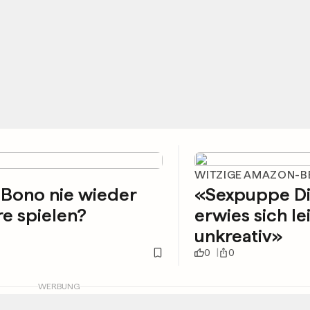
WITZIGE AMAZON-
 Bono nie wieder
«Sexpuppe D
re spielen?
erwies sich le
unkreativ»
0
0
WERBUNG