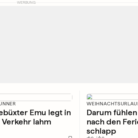
WERBUNG
UNNER
WEIHNACHTSURLAU
büxter Emu legt in
Darum fühlen 
l Verkehr lahm
nach den Feri
schlapp