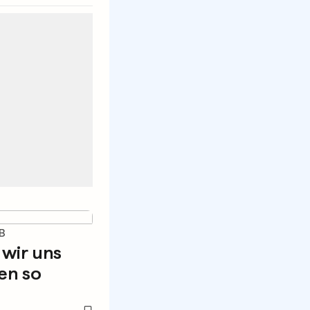
B
wir uns
en so