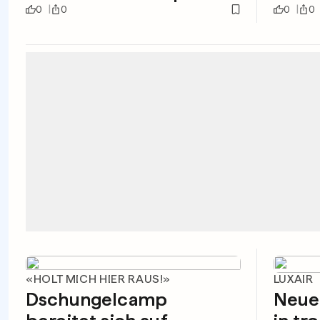
0
0
0
0
«HOLT MICH HIER RAUS!»
LUXAIR
Dschungelcamp
Neuer