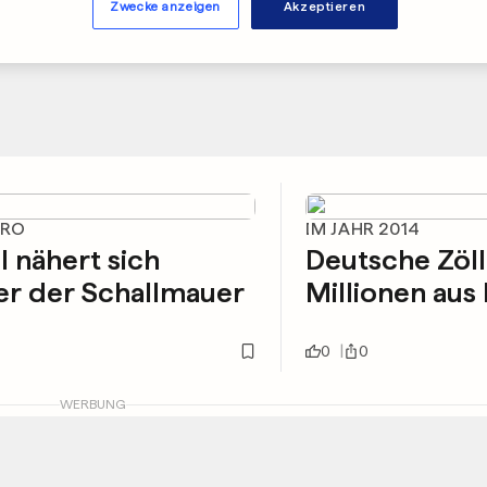
Zwecke anzeigen
Akzeptieren
URO
IM JAHR 2014
l nähert sich
Deutsche Zöl
er der Schallmauer
Millionen au
0
0
WERBUNG