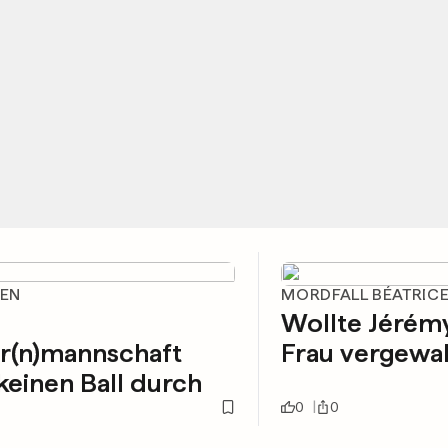
IEN
MORDFALL BÉATRIC
e
Wollte Jérémy
r(n)mannschaft
Frau vergewal
 keinen Ball durch
0
0