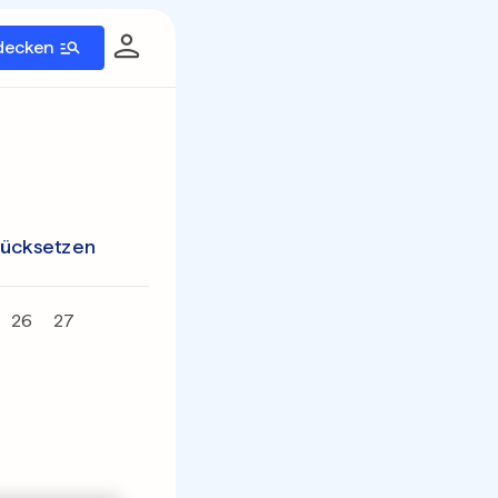
decken
rücksetzen
26
27