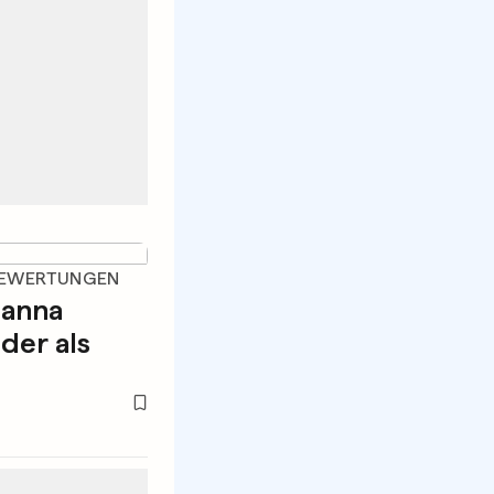
BEWERTUNGEN
ianna
ider als