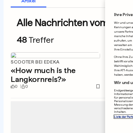
Artikel
Ihre Priva
Alle Nachrichten vom 05.01
Wir und uns
Kennungen auf
unsere Partne
manche Inhalt
48
Treffer
aufrufen, um 
verwalten am 
Ihre Einstell
Ohne Ihre Zus
SCOOTER BEI EDEKA
E-STRA
betrifft vor 
Wahlmöglichk
«How much is the
Dies
Ihre ATT-Aus
haben, werde
Langkornreis?»
Uhre
Wir und u
0
0
0
0
Endgeräteeige
Informationen
für personali
Personalisier
Messung der 
verschiedene
Inhalten.
Liste der Part