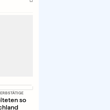
WERBSTÄTIGE
iteten so
schland