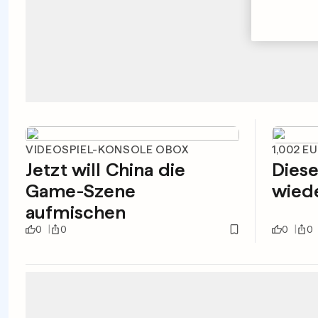
VIDEOSPIEL-KONSOLE OBOX
1,002 E
Jetzt will China die
Diese
Game-Szene
wied
aufmischen
0
0
0
0