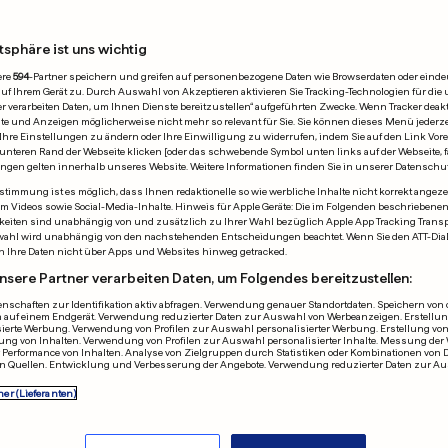
tsphäre ist uns wichtig
.2015
ere
594
-Partner speichern und greifen auf personenbezogene Daten wie Browserdaten oder einde
 Ihrem Gerät zu. Durch Auswahl von Akzeptieren aktivieren Sie Tracking-Technologien für die 
r verarbeiten Daten, um Ihnen Dienste bereitzustellen“ aufgeführten Zwecke. Wenn Tracker deakti
e und Anzeigen möglicherweise nicht mehr so relevant für Sie. Sie können dieses Menü jederze
Ihre Einstellungen zu ändern oder Ihre Einwilligung zu widerrufen, indem Sie auf den Link Vor
unteren Rand der Webseite klicken [oder das schwebende Symbol unten links auf der Webseite, fa
ungen gelten innerhalb unseres Website. Weitere Informationen finden Sie in unserer Datenschu
timmung ist es möglich, dass Ihnen redaktionelle so wie werbliche Inhalte nicht korrekt angeze
P
GEGENDEMONSTRA
allem Videos sowie Social-Media-Inhalte. Hinweis für Apple Geräte: Die im Folgenden beschrieben
eiten sind unabhängig von und zusätzlich zu Ihrer Wahl bezüglich Apple App Tracking Transpa
es Armband macht
Deutschland 
wahl wird unabhängig von den nachstehenden Entscheidungen beachtet. Wenn Sie den ATT-Dia
n Ihre Daten nicht über Apps und Websites hinweg getracked.
n zur Smartwatch
«Pegida» das 
nsere Partner verarbeiten Daten, um Folgendes bereitzustellen:
0
0
nschaften zur Identifikation aktiv abfragen. Verwendung genauer Standortdaten. Speichern von o
 auf einem Endgerät. Verwendung reduzierter Daten zur Auswahl von Werbeanzeigen. Erstellung
sierte Werbung. Verwendung von Profilen zur Auswahl personalisierter Werbung. Erstellung von
WERBUNG
ung von Inhalten. Verwendung von Profilen zur Auswahl personalisierter Inhalte. Messung der
Performance von Inhalten. Analyse von Zielgruppen durch Statistiken oder Kombinationen von 
n Quellen. Entwicklung und Verbesserung der Angebote. Verwendung reduzierter Daten zur A
ner (Lieferanten)