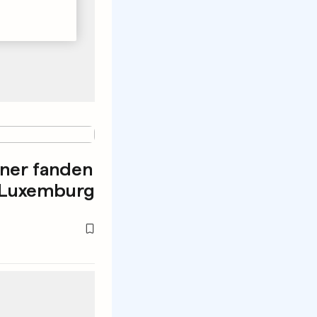
lner fanden
s Luxemburg