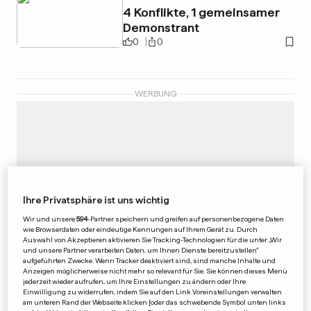
4 Konflikte, 1 gemeinsamer
Demonstrant
0
0
WERBUNG
Ihre Privatsphäre ist uns wichtig
Wir und unsere
594
-Partner speichern und greifen auf personenbezogene Daten
wie Browserdaten oder eindeutige Kennungen auf Ihrem Gerät zu. Durch
Auswahl von Akzeptieren aktivieren Sie Tracking-Technologien für die unter „Wir
und unsere Partner verarbeiten Daten, um Ihnen Dienste bereitzustellen“
aufgeführten Zwecke. Wenn Tracker deaktiviert sind, sind manche Inhalte und
Anzeigen möglicherweise nicht mehr so relevant für Sie. Sie können dieses Menü
jederzeit wieder aufrufen, um Ihre Einstellungen zu ändern oder Ihre
Einwilligung zu widerrufen, indem Sie auf den Link Voreinstellungen verwalten
am unteren Rand der Webseite klicken [oder das schwebende Symbol unten links
DRAMA IN PORTUGAL