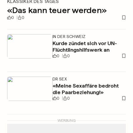
KLASSIKER DES TAGES
«Das kann teuer werden»
0
0
IN DER SCHWEIZ
Kurde zündet sich vor UN-
Flüchtlingshilfswerk an
0
0
DR SEX
«Meine Sexaffäre bedroht
die Paarbeziehung!»
0
0
WERBUNG