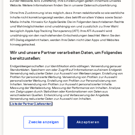
auf der Webseite, falls zutreffend]. Ihre Einstellungen gelten innerhalb unseres
Rodrigo kam ohne Nase und
Website. Weitere Informationen finden Sie in unserer Datenschutzerklärung.
Ohne Ihre Zustimmung ist es möglich, dass Ihnen redaktionelle so wie werbliche
Augen zur Welt
Inhalte nicht korrekt angezeigt werden, dies betrifft vor allem Videos sowie Social-
Media-Inhalte. Hinweis für Apple Geräte: Die im Folgenden beschriebenen Rechte
0
0
und Wahlmöglichkeiten sind unabhängig von und zusätzlich zu Ihrer Wahl
bezüglich Apple App Tracking Transparency (ATT). Ihre ATT-Auswahl wird
unabhängig von den nachstehenden Entscheidungen beachtet. Wenn Sie den
POLITMONITOR-UMFRAGE
ATT-Dialog abgelehnt haben, werden Ihre Daten nicht über Apps und Websites
hinweg getracked.
Dieschbourgs Beliebtheit ist
Wir und unsere Partner verarbeiten Daten, um Folgendes
im freien Fall
bereitzustellen:
0
0
Endgeräteeigenschaften zur Identifikation aktiv abfragen. Verwendung genauer
Standortdaten. Speichern von oder Zugriff auf Informationen auf einem Endgerät.
Verwendung reduzierter Daten zur Auswahl von Werbeanzeigen. Erstellung von
Profilen für personalisierte Werbung. Verwendung von Profilen zur Auswahl
personalisierter Werbung. Erstellung von Profilen zur Personalisierung von
VIN DIESEL VERRÄTS
Inhalten. Verwendung von Profilen zur Auswahl personalisierter Inhalte.
Messung der Werbeleistung. Messung der Performance von Inhalten. Analyse
Cardi B schläft bei «Fast &
von Zielgruppen durch Statistiken oder Kombinationen von Daten aus
verschiedenen Quellen. Entwicklung und Verbesserung der Angebote.
Furious 9»-Dreh fast ein
Verwendung reduzierter Daten zur Auswahl von Inhalten.
0
0
Liste der Partner (Lieferanten)
Zwecke anzeigen
Akzeptieren
WERBUNG