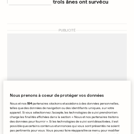
trois ânes ont survécu
PUBLICITÉ
Nous prenons à coeur de protéger vos données
Nous et nos
594
partenaires stockons et accédons à des données personnelles,
telles que des données de navigation ou des identifiants uniques, sur votre
appareil. Si vous sélectionnez J'accepte, les technologies de suivi prendront en
OP DÄITSCH
charge les finalités affichées dans la section « Nous et nos partenaires traitons
des données pour fournir ». Si les technologies de suivi sont désactivées, il est
MAJORQUE
possible que certains contenus et annonces qui vous sont présentés ne soient
Des poissons mordent encore
pas pertinents pour vous. Vous pouvez faire réapparaître ce menu pour modifier