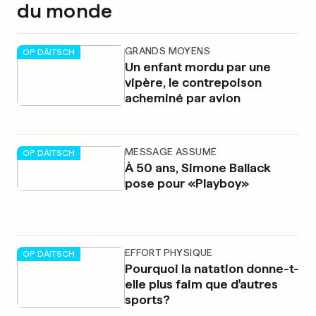
du monde
GRANDS MOYENS
OP DÄITSCH
Un enfant mordu par une
vipère, le contrepoison
acheminé par avion
MESSAGE ASSUMÉ
OP DÄITSCH
À 50 ans, Simone Ballack
pose pour «Playboy»
EFFORT PHYSIQUE
OP DÄITSCH
Pourquoi la natation donne-t-
elle plus faim que d'autres
sports?