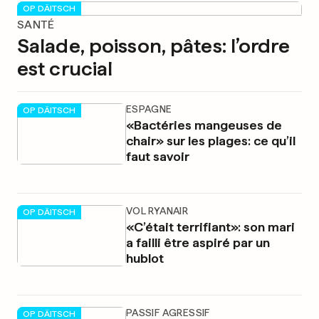
OP DÄITSCH
SANTÉ
Salade, poisson, pâtes: l’ordre
est crucial
ESPAGNE
OP DÄITSCH
«Bactéries mangeuses de
chair» sur les plages: ce qu’il
faut savoir
VOL RYANAIR
OP DÄITSCH
«C’était terrifiant»: son mari
a failli être aspiré par un
hublot
PASSIF AGRESSIF
OP DÄITSCH