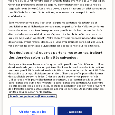
vos choix ou pour retirer votre consentement à tout moment en cliquant sur le lien
des baigneurs jusqu'au sang
Gérer mes préférences en bas de page [ou l'icône flottante en bas à gauche de la
page Web, le cas échéant]. Les choix que vous avez fait aurons un effet sur notre ou
nos Site Web. Pour plus d’informations, reportez-vous à notre politique de
confidentialité.
HOMICIDE EN ALLEMAGNE
OP DÄITSCH
Sans votre consentement, il est possible que les contenus rédactionnels et
Arrêté à Nature One, un
publicitaires ne s'affichent pas correctement, en particulier les vidéos et contenus
issus des réseaux sociaux. Note pour les appareils Apple: Les droits et les choix
suspect placé en détention
décrits ci-dessous sont distincts et s'ajoutent à votre choix de Transparence du
provisoire
suivi de l'application Apple (ATT). Votre choix ATT sera respecté indépendamment
des choix que vous ferez ci-dessous. Si vous avez refusé la boîte de dialogue ATT,
vos données ne seront pas suivies dans les applications et sur les sites web.
Nos équipes ainsi que nos partenaires externes, traitent
des données selon les finalités suivantes :
BAIGNADE INTERDITE
OP DÄITSCH
Cette algue toxique risque
Analyser activement les caractéristiques de l’appareil pour l’identification. Utiliser
des données de géolocalisation précises. Stocker et/ou accéder à des informations
de gâcher les vacances en
sur un appareil. Utiliser des données limitées pour sélectionner la publicité. Créer
des profils pour la publicité personnalisée. Utiliser des profils pour sélectionner
Italie
des publicités personnalisées. Créer des profils de contenus personnalisés.
Utiliser des profils pour sélectionner des contenus personnalisés. Mesurer la
performance des publicités. Mesurer la performance des contenus. Comprendre
les publics par le biais de statistiques ou de combinaisons de données provenant
de différentes sources. Développer et améliorer les services. Utiliser des données
limitées pour sélectionner le contenu.
UN PRÉSIDENT CONTROVERSÉ
OP DÄITSCH
Liste de nos partenaires (fournisseurs)
Lâché de tous les côtés,
Infantino voit son règne
vaciller
Afficher toutes les
J'accepte