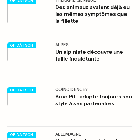
THÉRAPIE GÉNIQUE
OP DÄITSCH
Des animaux avaient déjà eu
les mêmes symptômes que
la fillette
ALPES
OP DÄITSCH
Un alpiniste découvre une
faille inquiétante
COÏNCIDENCE?
OP DÄITSCH
Brad Pitt adapte toujours son
style à ses partenaires
ALLEMAGNE
OP DÄITSCH