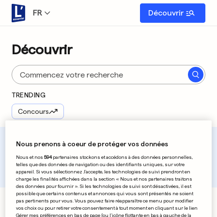
FR
Découvrir
Découvrir
TRENDING
Concours
Dans l'actu
Nous prenons à coeur de protéger vos données
Nous et nos
594
partenaires stockons et accédons à des données personnelles,
Les plus lus aujourd'hui
Les plus récents
telles que des données de navigation ou des identifiants uniques, sur votre
appareil. Si vous sélectionnez J'accepte, les technologies de suivi prendront en
charge les finalités affichées dans la section « Nous et nos partenaires traitons
des données pour fournir ». Si les technologies de suivi sont désactivées, il est
possible que certains contenus et annonces qui vous sont présentés ne soient
pas pertinents pour vous. Vous pouvez faire réapparaître ce menu pour modifier
vos choix ou pour retirer votre consentement à tout moment en cliquant sur le lien
Rubriques
Voir tout
Gérer mes préférences en bas de page [ou l'icône flottante en bas à gauche de la