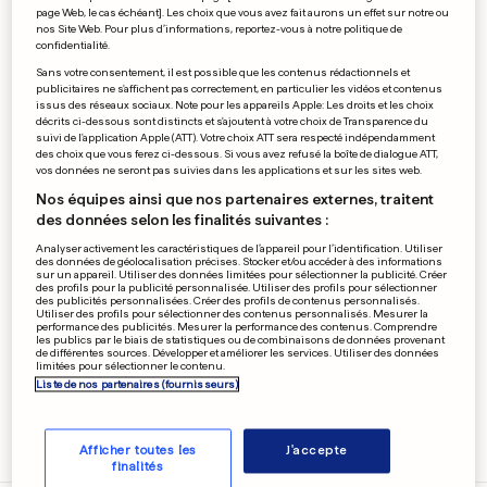
page Web, le cas échéant]. Les choix que vous avez fait aurons un effet sur notre ou
nos Site Web. Pour plus d’informations, reportez-vous à notre politique de
Luxembourg
Monde
confidentialité.
Sans votre consentement, il est possible que les contenus rédactionnels et
publicitaires ne s'affichent pas correctement, en particulier les vidéos et contenus
Sports
Insolite
issus des réseaux sociaux. Note pour les appareils Apple: Les droits et les choix
décrits ci-dessous sont distincts et s'ajoutent à votre choix de Transparence du
Économie
The Economist
suivi de l'application Apple (ATT). Votre choix ATT sera respecté indépendamment
des choix que vous ferez ci-dessous. Si vous avez refusé la boîte de dialogue ATT,
vos données ne seront pas suivies dans les applications et sur les sites web.
People
Sciences
Nos équipes ainsi que nos partenaires externes, traitent
des données selon les finalités suivantes :
Divertissement
Lifestyle
Analyser activement les caractéristiques de l’appareil pour l’identification. Utiliser
des données de géolocalisation précises. Stocker et/ou accéder à des informations
sur un appareil. Utiliser des données limitées pour sélectionner la publicité. Créer
Concours
des profils pour la publicité personnalisée. Utiliser des profils pour sélectionner
des publicités personnalisées. Créer des profils de contenus personnalisés.
Utiliser des profils pour sélectionner des contenus personnalisés. Mesurer la
performance des publicités. Mesurer la performance des contenus. Comprendre
les publics par le biais de statistiques ou de combinaisons de données provenant
Services
de différentes sources. Développer et améliorer les services. Utiliser des données
limitées pour sélectionner le contenu.
Liste de nos partenaires (fournisseurs)
Afficher toutes les
J'accepte
finalités