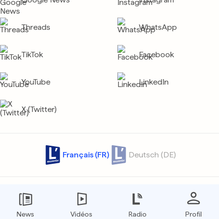
Threads
WhatsApp
TikTok
Facebook
YouTube
LinkedIn
X (Twitter)
Français (FR)
Deutsch (DE)
Contact
Archives
Confidentialité
Protection des données
Conditions générales
Tarifs
News
Vidéos
Radio
Profil