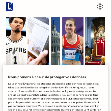
Nous prenons à coeur de protéger vos données
Profitez de l’expérience complète
Nous et nos
594
partenaires stockons et accédons à des données personnelles,
Lisez ce qui est important, sauvegardez ce que
telles que des données de navigation ou des identifiants uniques, sur votre
appareil. Si vous sélectionnez J'accepte, les technologies de suivi prendront en
vous aimez et partagez votre opinion.
charge les finalités affichées dans la section « Nous et nos partenaires traitons
des données pour fournir ». Si les technologies de suivi sont désactivées, il est
S'inscrire maintenant
possible que certains contenus et annonces qui vous sont présentés ne soient
pas pertinents pour vous. Vous pouvez faire réapparaître ce menu pour modifier
vos choix ou pour retirer votre consentement à tout moment en cliquant sur le lien