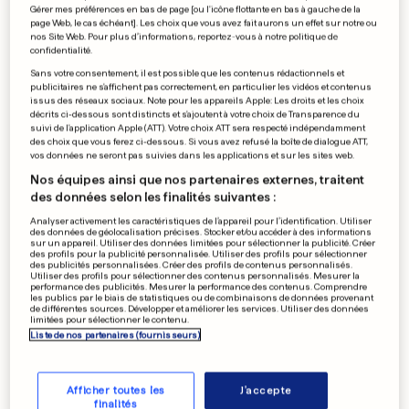
Gérer mes préférences en bas de page [ou l'icône flottante en bas à gauche de la
page Web, le cas échéant]. Les choix que vous avez fait aurons un effet sur notre ou
nos Site Web. Pour plus d’informations, reportez-vous à notre politique de
Favoris
confidentialité.
Ajouter à la sélection pour consulter plus tard.
Sans votre consentement, il est possible que les contenus rédactionnels et
publicitaires ne s'affichent pas correctement, en particulier les vidéos et contenus
issus des réseaux sociaux. Note pour les appareils Apple: Les droits et les choix
Commentaires
décrits ci-dessous sont distincts et s'ajoutent à votre choix de Transparence du
suivi de l'application Apple (ATT). Votre choix ATT sera respecté indépendamment
Rédigez des commentaires, réagissez à ceux des
des choix que vous ferez ci-dessous. Si vous avez refusé la boîte de dialogue ATT,
autres utilisateurs et participez aux discussions.
vos données ne seront pas suivies dans les applications et sur les sites web.
Nos équipes ainsi que nos partenaires externes, traitent
des données selon les finalités suivantes :
Historique
Analyser activement les caractéristiques de l’appareil pour l’identification. Utiliser
Conservez une trace de votre historique.
des données de géolocalisation précises. Stocker et/ou accéder à des informations
sur un appareil. Utiliser des données limitées pour sélectionner la publicité. Créer
des profils pour la publicité personnalisée. Utiliser des profils pour sélectionner
des publicités personnalisées. Créer des profils de contenus personnalisés.
Utiliser des profils pour sélectionner des contenus personnalisés. Mesurer la
performance des publicités. Mesurer la performance des contenus. Comprendre
les publics par le biais de statistiques ou de combinaisons de données provenant
de différentes sources. Développer et améliorer les services. Utiliser des données
limitées pour sélectionner le contenu.
Liste de nos partenaires (fournisseurs)
Afficher toutes les
J'accepte
finalités