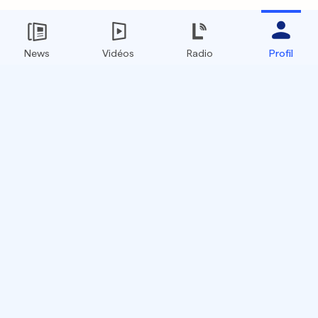
News
Vidéos
Radio
Profil
Contenus
News
Vidéos
Radio
Services