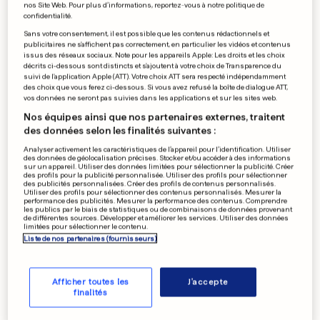
Septembre
Octobre
nos Site Web. Pour plus d’informations, reportez-vous à notre politique de
confidentialité.
Sans votre consentement, il est possible que les contenus rédactionnels et
Novembre
Décembre
publicitaires ne s'affichent pas correctement, en particulier les vidéos et contenus
issus des réseaux sociaux. Note pour les appareils Apple: Les droits et les choix
décrits ci-dessous sont distincts et s'ajoutent à votre choix de Transparence du
suivi de l'application Apple (ATT). Votre choix ATT sera respecté indépendamment
des choix que vous ferez ci-dessous. Si vous avez refusé la boîte de dialogue ATT,
vos données ne seront pas suivies dans les applications et sur les sites web.
Nos équipes ainsi que nos partenaires externes, traitent
des données selon les finalités suivantes :
Analyser activement les caractéristiques de l’appareil pour l’identification. Utiliser
des données de géolocalisation précises. Stocker et/ou accéder à des informations
sur un appareil. Utiliser des données limitées pour sélectionner la publicité. Créer
des profils pour la publicité personnalisée. Utiliser des profils pour sélectionner
des publicités personnalisées. Créer des profils de contenus personnalisés.
Utiliser des profils pour sélectionner des contenus personnalisés. Mesurer la
performance des publicités. Mesurer la performance des contenus. Comprendre
les publics par le biais de statistiques ou de combinaisons de données provenant
de différentes sources. Développer et améliorer les services. Utiliser des données
limitées pour sélectionner le contenu.
Liste de nos partenaires (fournisseurs)
Afficher toutes les
J'accepte
finalités