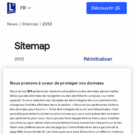
FR
Découvrir
News
|
Sitemap
|
2012
Sitemap
Réinitialiser
2012
Janvier
Février
Nous prenons à coeur de protéger vos données
Nous et nos
594
partenaires stockons et accédons à des données personnelles,
Mars
Avril
telles que des données de navigation ou des identifiants uniques, sur votre
appareil. Si vous sélectionnez J'accepte, les technologies de suivi prendront en
charge les finalités affichées dans la section « Nous et nos partenaires traitons
Mai
Juin
des données pour fournir ». Si les technologies de suivi sont désactivées, il est
possible que certains contenus et annonces qui vous sont présentés ne soient
pas pertinents pour vous. Vous pouvez faire réapparaître ce menu pour modifier
Juillet
Août
vos choix ou pour retirer votre consentement à tout moment en cliquant sur le lien
Gérer mes préférences en bas de page [ou l'icône flottante en bas à gauche de la
page Web, le cas échéant]. Les choix que vous avez fait aurons un effet sur notre ou