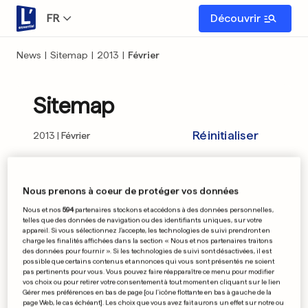
FR
Découvrir
News
|
Sitemap
|
2013
|
Février
Sitemap
Réinitialiser
2013
Février
01
02
03
04
05
06
07
08
09
Nous prenons à coeur de protéger vos données
Nous et nos
594
partenaires stockons et accédons à des données personnelles,
10
11
12
13
14
15
16
17
18
telles que des données de navigation ou des identifiants uniques, sur votre
appareil. Si vous sélectionnez J'accepte, les technologies de suivi prendront en
charge les finalités affichées dans la section « Nous et nos partenaires traitons
19
20
21
22
23
24
25
26
27
des données pour fournir ». Si les technologies de suivi sont désactivées, il est
possible que certains contenus et annonces qui vous sont présentés ne soient
pas pertinents pour vous. Vous pouvez faire réapparaître ce menu pour modifier
28
vos choix ou pour retirer votre consentement à tout moment en cliquant sur le lien
Gérer mes préférences en bas de page [ou l'icône flottante en bas à gauche de la
page Web, le cas échéant]. Les choix que vous avez fait aurons un effet sur notre ou