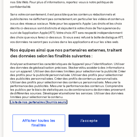
nos Site Web. Pour plus d’informations, reportez-vous à notre politique de
confidentialité.
Sans votre consentement, il est possible que les contenus rédactionnels et
publicitaires ne s'affichent pas correctement, en particulier les vidéos et contenus
issus des réseaux sociaux. Note pour les appareils Apple: Les droits et les choix
décrits ci-dessous sont distincts et s'ajoutent à votre choix de Transparence du
suivi de l'application Apple (ATT). Votre choix ATT sera respecté indépendamment
des choix que vous ferez ci-dessous. Si vous avez refusé la boîte de dialogue ATT,
vos données ne seront pas suivies dans les applications et sur les sites web.
Nos équipes ainsi que nos partenaires externes, traitent
des données selon les finalités suivantes :
Analyser activement les caractéristiques de l’appareil pour l’identification. Utiliser
des données de géolocalisation précises. Stocker et/ou accéder à des informations
sur un appareil. Utiliser des données limitées pour sélectionner la publicité. Créer
des profils pour la publicité personnalisée. Utiliser des profils pour sélectionner
des publicités personnalisées. Créer des profils de contenus personnalisés.
Utiliser des profils pour sélectionner des contenus personnalisés. Mesurer la
performance des publicités. Mesurer la performance des contenus. Comprendre
les publics par le biais de statistiques ou de combinaisons de données provenant
de différentes sources. Développer et améliorer les services. Utiliser des données
limitées pour sélectionner le contenu.
Liste de nos partenaires (fournisseurs)
Afficher toutes les
J'accepte
finalités