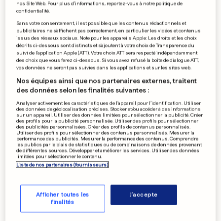
nos Site Web. Pour plus d’informations, reportez-vous à notre politique de
confidentialité.
Sans votre consentement, il est possible que les contenus rédactionnels et
publicitaires ne s'affichent pas correctement, en particulier les vidéos et contenus
issus des réseaux sociaux. Note pour les appareils Apple: Les droits et les choix
décrits ci-dessous sont distincts et s'ajoutent à votre choix de Transparence du
suivi de l'application Apple (ATT). Votre choix ATT sera respecté indépendamment
des choix que vous ferez ci-dessous. Si vous avez refusé la boîte de dialogue ATT,
vos données ne seront pas suivies dans les applications et sur les sites web.
Nos équipes ainsi que nos partenaires externes, traitent
des données selon les finalités suivantes :
Analyser activement les caractéristiques de l’appareil pour l’identification. Utiliser
des données de géolocalisation précises. Stocker et/ou accéder à des informations
sur un appareil. Utiliser des données limitées pour sélectionner la publicité. Créer
des profils pour la publicité personnalisée. Utiliser des profils pour sélectionner
des publicités personnalisées. Créer des profils de contenus personnalisés.
Utiliser des profils pour sélectionner des contenus personnalisés. Mesurer la
performance des publicités. Mesurer la performance des contenus. Comprendre
les publics par le biais de statistiques ou de combinaisons de données provenant
de différentes sources. Développer et améliorer les services. Utiliser des données
limitées pour sélectionner le contenu.
Liste de nos partenaires (fournisseurs)
Afficher toutes les
J'accepte
finalités