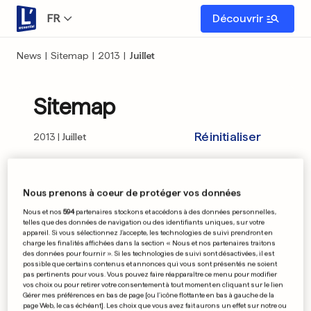
FR
Découvrir
News
|
Sitemap
|
2013
|
Juillet
Sitemap
Réinitialiser
2013
Juillet
01
02
03
04
05
06
07
08
09
Nous prenons à coeur de protéger vos données
Nous et nos
594
partenaires stockons et accédons à des données personnelles,
10
11
12
13
14
15
16
17
18
telles que des données de navigation ou des identifiants uniques, sur votre
appareil. Si vous sélectionnez J'accepte, les technologies de suivi prendront en
charge les finalités affichées dans la section « Nous et nos partenaires traitons
19
20
21
22
23
24
25
26
27
des données pour fournir ». Si les technologies de suivi sont désactivées, il est
possible que certains contenus et annonces qui vous sont présentés ne soient
pas pertinents pour vous. Vous pouvez faire réapparaître ce menu pour modifier
28
29
30
31
vos choix ou pour retirer votre consentement à tout moment en cliquant sur le lien
Gérer mes préférences en bas de page [ou l'icône flottante en bas à gauche de la
page Web, le cas échéant]. Les choix que vous avez fait aurons un effet sur notre ou