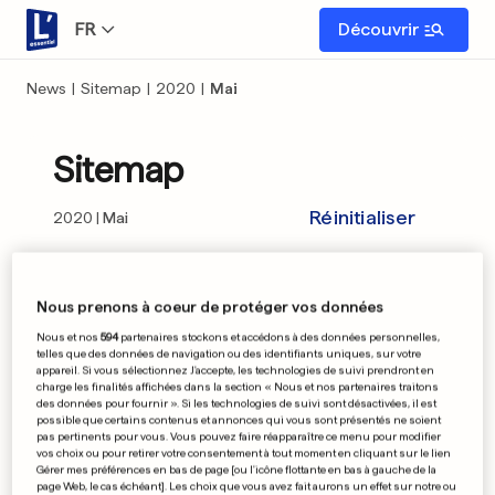
FR
Découvrir
News
|
Sitemap
|
2020
|
Mai
Sitemap
Réinitialiser
2020
Mai
01
02
03
04
05
06
07
08
09
Nous prenons à coeur de protéger vos données
Nous et nos
594
partenaires stockons et accédons à des données personnelles,
10
11
12
13
14
15
16
17
18
telles que des données de navigation ou des identifiants uniques, sur votre
appareil. Si vous sélectionnez J'accepte, les technologies de suivi prendront en
charge les finalités affichées dans la section « Nous et nos partenaires traitons
19
20
21
22
23
24
25
26
27
des données pour fournir ». Si les technologies de suivi sont désactivées, il est
possible que certains contenus et annonces qui vous sont présentés ne soient
pas pertinents pour vous. Vous pouvez faire réapparaître ce menu pour modifier
28
29
30
31
vos choix ou pour retirer votre consentement à tout moment en cliquant sur le lien
Gérer mes préférences en bas de page [ou l'icône flottante en bas à gauche de la
page Web, le cas échéant]. Les choix que vous avez fait aurons un effet sur notre ou