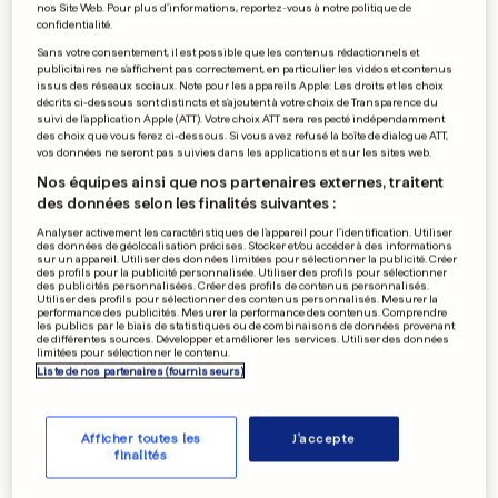
nos Site Web. Pour plus d’informations, reportez-vous à notre politique de
confidentialité.
Sans votre consentement, il est possible que les contenus rédactionnels et
publicitaires ne s'affichent pas correctement, en particulier les vidéos et contenus
issus des réseaux sociaux. Note pour les appareils Apple: Les droits et les choix
décrits ci-dessous sont distincts et s'ajoutent à votre choix de Transparence du
suivi de l'application Apple (ATT). Votre choix ATT sera respecté indépendamment
des choix que vous ferez ci-dessous. Si vous avez refusé la boîte de dialogue ATT,
vos données ne seront pas suivies dans les applications et sur les sites web.
Nos équipes ainsi que nos partenaires externes, traitent
des données selon les finalités suivantes :
Analyser activement les caractéristiques de l’appareil pour l’identification. Utiliser
des données de géolocalisation précises. Stocker et/ou accéder à des informations
sur un appareil. Utiliser des données limitées pour sélectionner la publicité. Créer
des profils pour la publicité personnalisée. Utiliser des profils pour sélectionner
des publicités personnalisées. Créer des profils de contenus personnalisés.
Utiliser des profils pour sélectionner des contenus personnalisés. Mesurer la
performance des publicités. Mesurer la performance des contenus. Comprendre
les publics par le biais de statistiques ou de combinaisons de données provenant
de différentes sources. Développer et améliorer les services. Utiliser des données
limitées pour sélectionner le contenu.
Liste de nos partenaires (fournisseurs)
Afficher toutes les
J'accepte
finalités