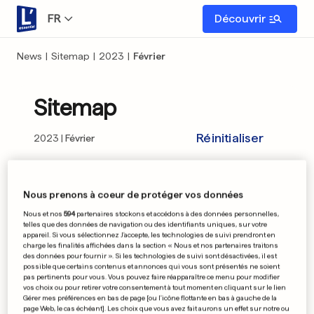
FR
Découvrir
News
|
Sitemap
|
2023
|
Février
Sitemap
Réinitialiser
2023
Février
01
02
03
04
05
06
07
08
09
Nous prenons à coeur de protéger vos données
Nous et nos
594
partenaires stockons et accédons à des données personnelles,
10
11
12
13
14
15
16
17
18
telles que des données de navigation ou des identifiants uniques, sur votre
appareil. Si vous sélectionnez J'accepte, les technologies de suivi prendront en
charge les finalités affichées dans la section « Nous et nos partenaires traitons
19
20
21
22
23
24
25
26
27
des données pour fournir ». Si les technologies de suivi sont désactivées, il est
possible que certains contenus et annonces qui vous sont présentés ne soient
pas pertinents pour vous. Vous pouvez faire réapparaître ce menu pour modifier
28
vos choix ou pour retirer votre consentement à tout moment en cliquant sur le lien
Gérer mes préférences en bas de page [ou l'icône flottante en bas à gauche de la
page Web, le cas échéant]. Les choix que vous avez fait aurons un effet sur notre ou