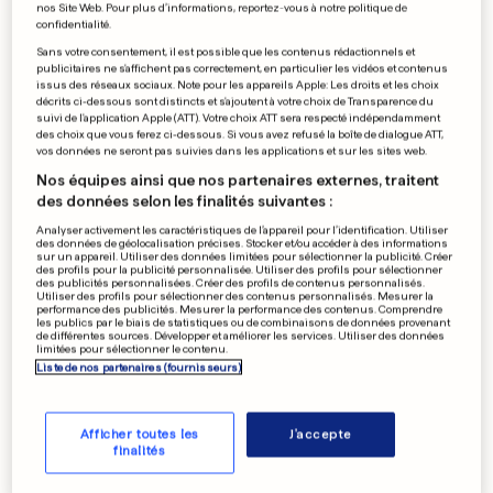
nos Site Web. Pour plus d’informations, reportez-vous à notre politique de
confidentialité.
Sans votre consentement, il est possible que les contenus rédactionnels et
publicitaires ne s'affichent pas correctement, en particulier les vidéos et contenus
issus des réseaux sociaux. Note pour les appareils Apple: Les droits et les choix
décrits ci-dessous sont distincts et s'ajoutent à votre choix de Transparence du
suivi de l'application Apple (ATT). Votre choix ATT sera respecté indépendamment
des choix que vous ferez ci-dessous. Si vous avez refusé la boîte de dialogue ATT,
vos données ne seront pas suivies dans les applications et sur les sites web.
Nos équipes ainsi que nos partenaires externes, traitent
des données selon les finalités suivantes :
Analyser activement les caractéristiques de l’appareil pour l’identification. Utiliser
des données de géolocalisation précises. Stocker et/ou accéder à des informations
sur un appareil. Utiliser des données limitées pour sélectionner la publicité. Créer
des profils pour la publicité personnalisée. Utiliser des profils pour sélectionner
des publicités personnalisées. Créer des profils de contenus personnalisés.
Utiliser des profils pour sélectionner des contenus personnalisés. Mesurer la
performance des publicités. Mesurer la performance des contenus. Comprendre
les publics par le biais de statistiques ou de combinaisons de données provenant
de différentes sources. Développer et améliorer les services. Utiliser des données
limitées pour sélectionner le contenu.
Liste de nos partenaires (fournisseurs)
Afficher toutes les
J'accepte
finalités