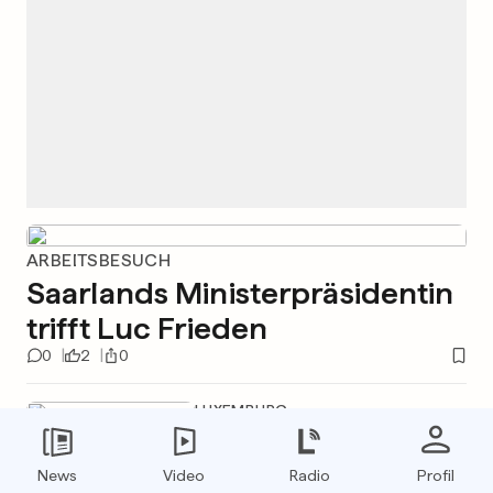
ARBEITSBESUCH
Saarlands Ministerpräsidentin
trifft Luc Frieden
0
2
0
LUXEMBURG
Neue Umfahrung entlastet
Verkehr in Dippach
News
Video
Radio
Profil
1
1
5