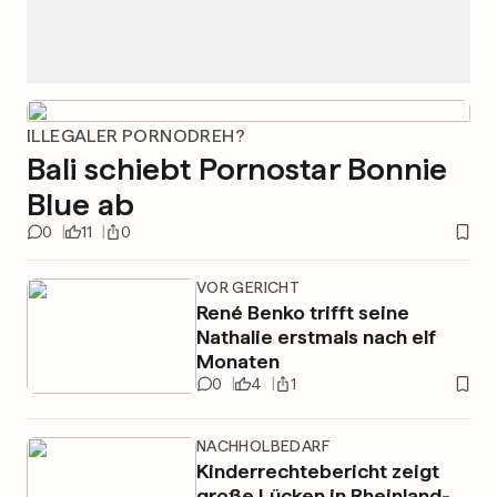
ILLEGALER PORNODREH?
Bali schiebt Pornostar Bonnie
Blue ab
0
11
0
VOR GERICHT
René Benko trifft seine
Nathalie erstmals nach elf
Monaten
0
4
1
NACHHOLBEDARF
Kinderrechtebericht zeigt
große Lücken in Rheinland-