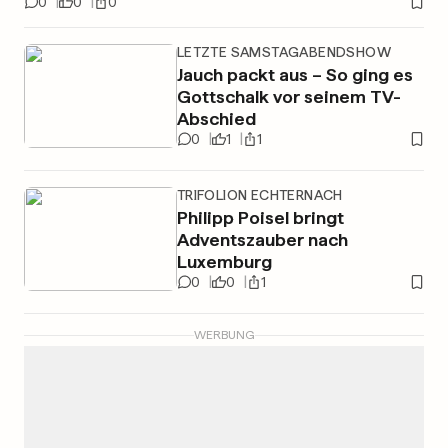
0
0
0
LETZTE SAMSTAGABENDSHOW
Jauch packt aus – So ging es
Gottschalk vor seinem TV-
Abschied
0
1
1
TRIFOLION ECHTERNACH
Philipp Poisel bringt
Adventszauber nach
Luxemburg
0
0
1
WERBUNG