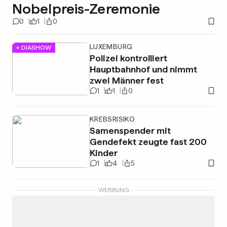
Nobelpreis-Zeremonie
0
1
0
LUXEMBURG
+ DIASHOW
Polizei kontrolliert
Hauptbahnhof und nimmt
zwei Männer fest
1
1
0
KREBSRISIKO
Samenspender mit
Gendefekt zeugte fast 200
Kinder
1
4
5
WERBUNG