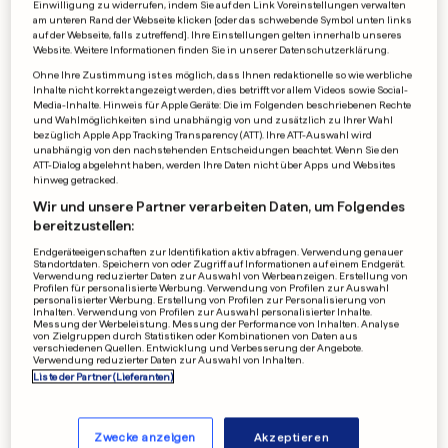
Einwilligung zu widerrufen, indem Sie auf den Link Voreinstellungen verwalten
am unteren Rand der Webseite klicken [oder das schwebende Symbol unten links
TRUPHENA MUTHONI
auf der Webseite, falls zutreffend]. Ihre Einstellungen gelten innerhalb unseres
Umweltschützerin umarmt 72
Website. Weitere Informationen finden Sie in unserer Datenschutzerklärung.
Ohne Ihre Zustimmung ist es möglich, dass Ihnen redaktionelle so wie werbliche
Stunden lang Baum und bricht
Inhalte nicht korrekt angezeigt werden, dies betrifft vor allem Videos sowie Social-
Media-Inhalte. Hinweis für Apple Geräte: Die im Folgenden beschriebenen Rechte
Rekord
und Wahlmöglichkeiten sind unabhängig von und zusätzlich zu Ihrer Wahl
bezüglich Apple App Tracking Transparency (ATT). Ihre ATT-Auswahl wird
0
1
0
unabhängig von den nachstehenden Entscheidungen beachtet. Wenn Sie den
ATT-Dialog abgelehnt haben, werden Ihre Daten nicht über Apps und Websites
hinweg getracked.
SELTENER AUFTRITT
Wir und unsere Partner verarbeiten Daten, um Folgendes
So sieht «Baby» aus «Dirty
bereitzustellen:
Dancing» heute aus
Endgeräteeigenschaften zur Identifikation aktiv abfragen. Verwendung genauer
2
18
0
Standortdaten. Speichern von oder Zugriff auf Informationen auf einem Endgerät.
Verwendung reduzierter Daten zur Auswahl von Werbeanzeigen. Erstellung von
Profilen für personalisierte Werbung. Verwendung von Profilen zur Auswahl
personalisierter Werbung. Erstellung von Profilen zur Personalisierung von
Inhalten. Verwendung von Profilen zur Auswahl personalisierter Inhalte.
Messung der Werbeleistung. Messung der Performance von Inhalten. Analyse
von Zielgruppen durch Statistiken oder Kombinationen von Daten aus
STATT SWIPEN
verschiedenen Quellen. Entwicklung und Verbesserung der Angebote.
Tascha setzt statt Dating-
Verwendung reduzierter Daten zur Auswahl von Inhalten.
Liste der Partner (Lieferanten)
Apps auf Visitenkarten
0
0
0
Zwecke anzeigen
Akzeptieren