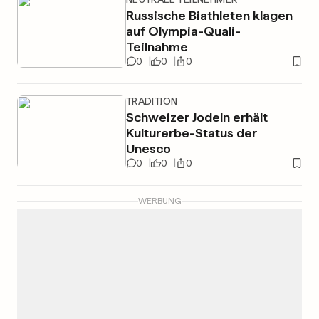
Russische Biathleten klagen
auf Olympia-Quali-
Teilnahme
0
0
0
TRADITION
Schweizer Jodeln erhält
Kulturerbe-Status der
Unesco
0
0
0
WERBUNG