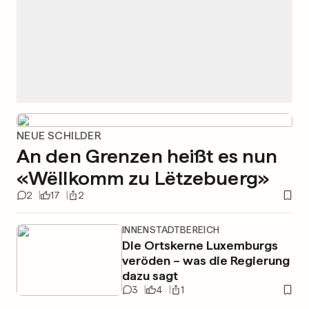
NEUE SCHILDER
An den Grenzen heißt es nun
«Wëllkomm zu Lëtzebuerg»
2
17
2
INNENSTADTBEREICH
Die Ortskerne Luxemburgs
veröden – was die Regierung
dazu sagt
3
4
1