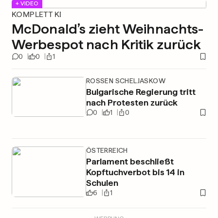
+ VIDEO
KOMPLETT KI
McDonald’s zieht Weihnachts-
Werbespot nach Kritik zurück
0
0
1
ROSSEN SCHELJASKOW
Bulgarische Regierung tritt
nach Protesten zurück
0
1
0
ÖSTERREICH
Parlament beschließt
Kopftuchverbot bis 14 in
Schulen
6
1