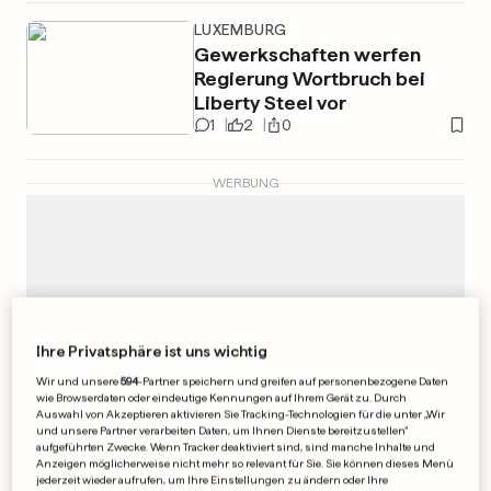
LUXEMBURG
Gewerkschaften werfen
Regierung Wortbruch bei
Liberty Steel vor
1
2
0
WERBUNG
Ihre Privatsphäre ist uns wichtig
Wir und unsere
594
-Partner speichern und greifen auf personenbezogene Daten
wie Browserdaten oder eindeutige Kennungen auf Ihrem Gerät zu. Durch
Auswahl von Akzeptieren aktivieren Sie Tracking-Technologien für die unter „Wir
und unsere Partner verarbeiten Daten, um Ihnen Dienste bereitzustellen“
aufgeführten Zwecke. Wenn Tracker deaktiviert sind, sind manche Inhalte und
Anzeigen möglicherweise nicht mehr so relevant für Sie. Sie können dieses Menü
jederzeit wieder aufrufen, um Ihre Einstellungen zu ändern oder Ihre