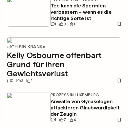
Tee kann die Spermien
verbessern – wenn es die
richtige Sorte ist
1
0
1
«ICH BIN KRANK»
Kelly Osbourne offenbart
Grund für ihren
Gewichtsverlust
0
3
1
PROZESS IN LUXEMBURG
Anwälte von Gynäkologen
attackieren Glaubwürdigkeit
der Zeugin
1
7
4