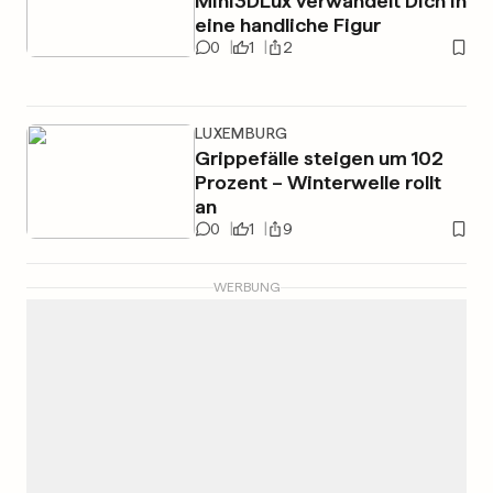
Mini3DLux verwandelt Dich in
eine handliche Figur
0
1
2
LUXEMBURG
Grippefälle steigen um 102
Prozent – Winterwelle rollt
an
0
1
9
WERBUNG