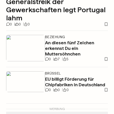
Generalstreik der
Gewerkschaften legt Portugal
lahm
0
0
0
BEZIEHUNG
An diesen fünf Zeichen
erkennst Du ein
Muttersöhnchen
0
7
5
BRÜSSEL
EU billigt Förderung für
Chipfabriken in Deutschland
0
0
0
WERBUNG