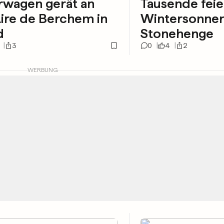
rwagen gerät an
Tausende feie
ire de Berchem in
Wintersonne
d
Stonehenge
3
0
4
2
WERBUNG