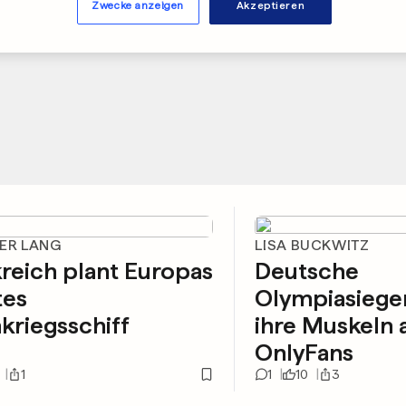
Zwecke anzeigen
Akzeptieren
TER LANG
LISA BUCKWITZ
reich plant Europas
Deutsche
tes
Olympiasieger
riegsschiff
ihre Muskeln 
OnlyFans
1
1
10
3