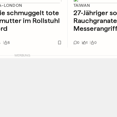
A–LONDON
TAIWAN
ie schmuggelt tote
27-Jähriger so
utter im Rollstuhl
Rauchgranate
ord
Messerangriff
4
8
0
1
0
WERBUNG