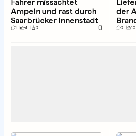
Fahrer missachtet
Liefe
Ampeln und rast durch
der A
Saarbrücker Innenstadt
Bran
1
4
0
0
10