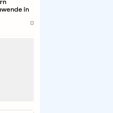
rn
nwende in