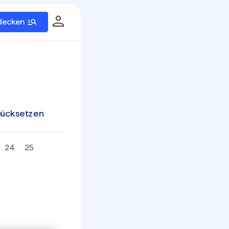
decken
rücksetzen
24
25