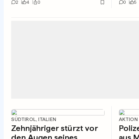
2
4
0
0
5
SÜDTIROL, ITALIEN
AKTION
Zehnjähriger stürzt vor
Poliz
den Augen seines
aus 