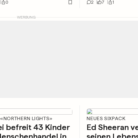
0
2
7
1
WERBUNG
 «NORTHERN LIGHTS»
NEUES SIXPACK
ei befreit 43 Kinder
Ed Sheeran v
Menschenhandel in
seinen Lebens