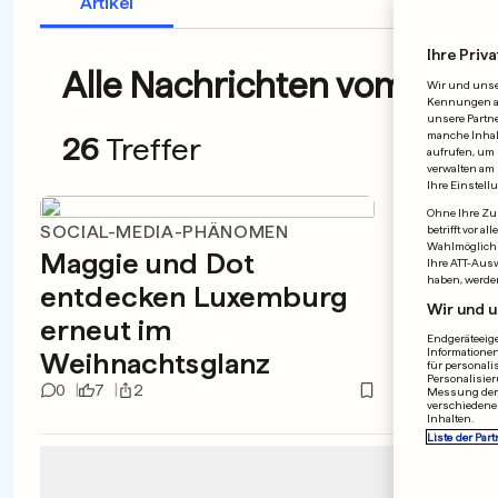
Artikel
Ihre Priva
Alle Nachrichten vom 21.12
Wir und uns
Kennungen auf
unsere Partne
manche Inhalt
26
Treffer
aufrufen, um 
verwalten am 
Ihre Einstell
Ohne Ihre Zus
SOCIAL-MEDIA-PHÄNOMEN
LONDO
betrifft vor 
Wahlmöglichk
Maggie und Dot
Andr
Ihre ATT-Aus
haben, werde
entdecken Luxemburg
«best
Wir und u
erneut im
Lebe
Endgeräteeige
Informationen
Weihnachtsglanz
Supe
für personali
Personalisier
0
7
2
3
2
Messung der 
verschiedene
Inhalten.
Liste der Part