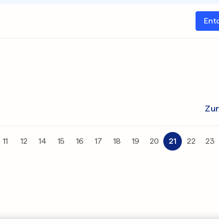
Ent
Zu
11
12
14
15
16
17
18
19
20
21
22
23