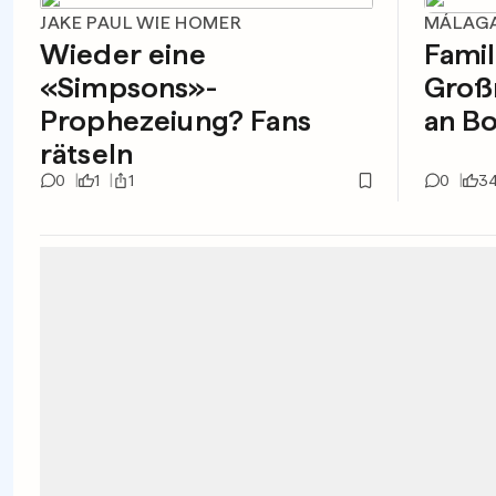
JAKE PAUL WIE HOMER
MÁLAG
Wieder eine
Famil
«Simpsons»-
Großm
Prophezeiung? Fans
an B
rätseln
0
1
1
0
3