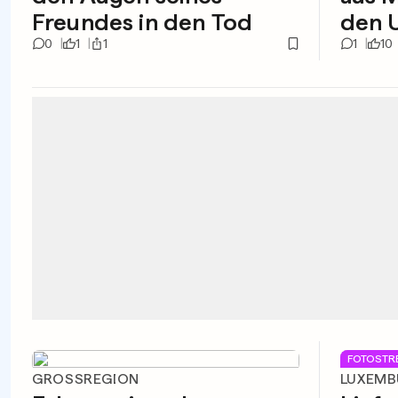
Freundes in den Tod
den 
0
1
1
1
10
FOTOSTR
GROSSREGION
LUXEM