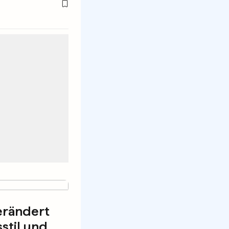
erändert
stil und