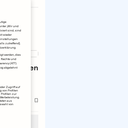
utige
unter „Wir und
viert sind, sind
it wieder
einstellungen
lls zutreffend].
tzerklärung.
igt werden, dies
en Rechte und
rency (ATT).
ve streiten
log abgelehnt
nft nach
der Zugriff auf
 von Profilen
 Profilen zur
 Werbeleistung.
Daten aus
uswahl von