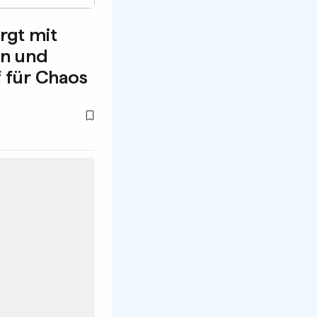
rgt mit
n und
 für Chaos