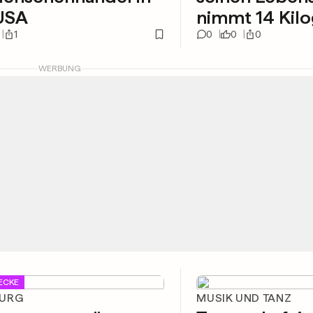
USA
nimmt 14 Kil
1
0
0
0
WERBUNG
ECKE
BURG
MUSIK UND TANZ