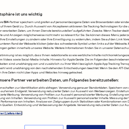
tsphäre ist uns wichtig
.2025
ere
594
-Partner speichern und greifen auf personenbezogene Daten wie Browserdaten oder einde
 Ihrem Gerät zu. Durch Auswahl von Akzeptieren aktivieren Sie Tracking-Technologien für die 
r verarbeiten Daten, um Ihnen Dienste bereitzustellen“ aufgeführten Zwecke. Wenn Tracker deakti
e und Anzeigen möglicherweise nicht mehr so relevant für Sie. Sie können dieses Menü jederze
Ihre Einstellungen zu ändern oder Ihre Einwilligung zu widerrufen, indem Sie auf den Link Vor
unteren Rand der Webseite klicken [oder das schwebende Symbol unten links auf der Webseite, fa
ungen gelten innerhalb unseres Website. Weitere Informationen finden Sie in unserer Datenschu
timmung ist es möglich, dass Ihnen redaktionelle so wie werbliche Inhalte nicht korrekt angeze
N
TURNING POINT USA
allem Videos sowie Social-Media-Inhalte. Hinweis für Apple Geräte: Die im Folgenden beschrieben
eiten sind unabhängig von und zusätzlich zu Ihrer Wahl bezüglich Apple App Tracking Transpa
ew wurde am
US-Konservati
wahl wird unabhängig von den nachstehenden Entscheidungen beachtet. Wenn Sie den ATT-Dia
n Ihre Daten nicht über Apps und Websites hinweg getracked.
en Tag seines
über die Zuku
nsere Partner verarbeiten Daten, um Folgendes bereitzustellen:
ns» vor
Trump
nschaften zur Identifikation aktiv abfragen. Verwendung genauer Standortdaten. Speichern von o
 auf einem Endgerät. Verwendung reduzierter Daten zur Auswahl von Werbeanzeigen. Erstellung
rmarkt getötet
sierte Werbung. Verwendung von Profilen zur Auswahl personalisierter Werbung. Erstellung von
ung von Inhalten. Verwendung von Profilen zur Auswahl personalisierter Inhalte. Messung der
0
0
2
6
0
Performance von Inhalten. Analyse von Zielgruppen durch Statistiken oder Kombinationen von 
n Quellen. Entwicklung und Verbesserung der Angebote. Verwendung reduzierter Daten zur A
WERBUNG
ner (Lieferanten)