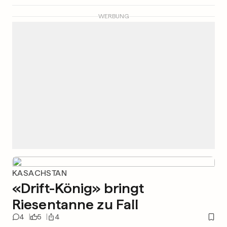
WERBUNG
KASACHSTAN
«Drift-König» bringt
Riesentanne zu Fall
4
5
4