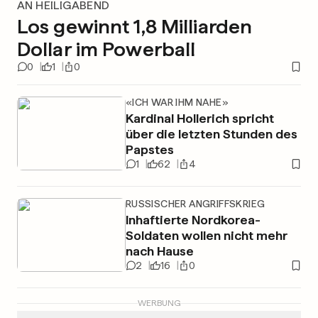
AN HEILIGABEND
Los gewinnt 1,8 Milliarden
Dollar im Powerball
0
1
0
«ICH WAR IHM NAHE»
Kardinal Hollerich spricht
über die letzten Stunden des
Papstes
1
62
4
RUSSISCHER ANGRIFFSKRIEG
Inhaftierte Nordkorea-
Soldaten wollen nicht mehr
nach Hause
2
16
0
WERBUNG