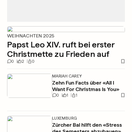
WEIHNACHTEN 2025
Papst Leo XIV. ruft bei erster
Christmette zu Frieden auf
0
2
0
MARIAH CAREY
Zehn Fun Facts über «All I
Want For Christmas Is You»
0
1
1
LUXEMBURG
Zürcher Bal hilft den «Stress
des Semesters abzubauen»