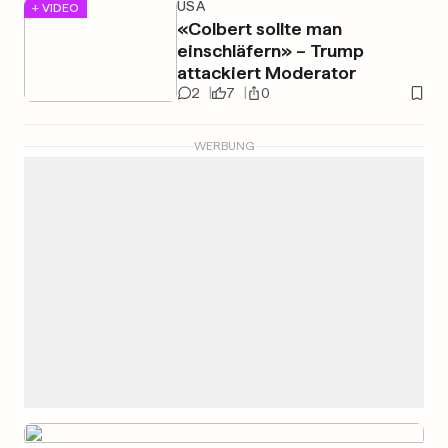
USA
+ VIDEO
«Colbert sollte man
einschläfern» – Trump
attackiert Moderator
2
7
0
WERBUNG