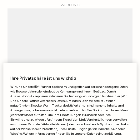
WERBUNG
Ihre Privatsphäre ist uns wichtig
Wir und unsere
594
-Partner speichern und greifen auf personenbezogene Daten
wie Browserdaten oder eindeutige Kennungen auf Ihrem Gerät zu. Durch
TOP SECHS
Auswahl von Akzeptieren aktivieren Sie Tracking-Technologien für die unter „Wir
Diese Filme zählen zu den
und unsere Partner verarbeiten Daten, um Ihnen Dienste bereitzustellen“
aufgeführten Zwecke. Wenn Tracker deaktiviert sind, sind manche Inhalte und
beliebtesten
Anzeigen möglicherweise nicht mehr so relevant für Sie. Sie können dieses Menü
Weihnachtsklassikern
jederzeit wieder aufrufen, um Ihre Einstellungen zu ändern oder Ihre
Einwilligung zu widerrufen, indem Sie auf den Link Voreinstellungen verwalten
1
9
0
am unteren Rand der Webseite klicken [oder das schwebende Symbol unten links
auf der Webseite, falls zutreffend]. Ihre Einstellungen gelten innerhalb unseres
Website. Weitere Informationen finden Sie in unserer Datenschutzerklärung.
FAMILIE BLAES