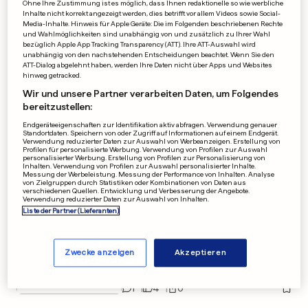
Ohne Ihre Zustimmung ist es möglich, dass Ihnen redaktionelle so wie werbliche
Familie aus der Region
Inhalte nicht korrekt angezeigt werden, dies betrifft vor allem Videos sowie Social-
Media-Inhalte. Hinweis für Apple Geräte: Die im Folgenden beschriebenen Rechte
beschenkt Lkw-Fahrer auf A1
und Wahlmöglichkeiten sind unabhängig von und zusätzlich zu Ihrer Wahl
1
11
7
bezüglich Apple App Tracking Transparency (ATT). Ihre ATT-Auswahl wird
unabhängig von den nachstehenden Entscheidungen beachtet. Wenn Sie den
ATT-Dialog abgelehnt haben, werden Ihre Daten nicht über Apps und Websites
hinweg getracked.
Wir und unsere Partner verarbeiten Daten, um Folgendes
bereitzustellen:
WELTREKORDLER
Endgeräteeigenschaften zur Identifikation aktiv abfragen. Verwendung genauer
Hammerwurf-Legende
Standortdaten. Speichern von oder Zugriff auf Informationen auf einem Endgerät.
Verwendung reduzierter Daten zur Auswahl von Werbeanzeigen. Erstellung von
Anatoliy Bondarchuk stirbt mit
Profilen für personalisierte Werbung. Verwendung von Profilen zur Auswahl
personalisierter Werbung. Erstellung von Profilen zur Personalisierung von
Inhalten. Verwendung von Profilen zur Auswahl personalisierter Inhalte.
85
Messung der Werbeleistung. Messung der Performance von Inhalten. Analyse
von Zielgruppen durch Statistiken oder Kombinationen von Daten aus
verschiedenen Quellen. Entwicklung und Verbesserung der Angebote.
0
0
0
Verwendung reduzierter Daten zur Auswahl von Inhalten.
Liste der Partner (Lieferanten)
RELIGIÖSE SPANNUNGEN
Palästinenser zünden
Zwecke anzeigen
Akzeptieren
Weihnachtsbaum im
Westjordanland an
1
4
0