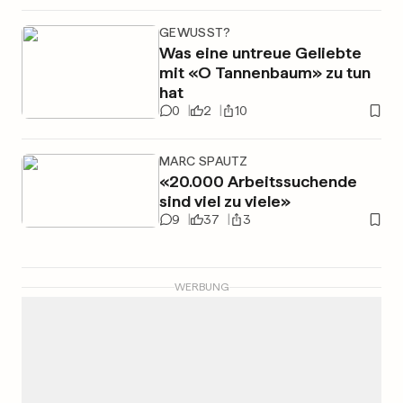
GEWUSST?
Was eine untreue Geliebte
mit «O Tannenbaum» zu tun
hat
0
2
10
MARC SPAUTZ
«20.000 Arbeitssuchende
sind viel zu viele»
9
37
3
WERBUNG