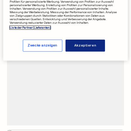
Profilen für personalisierte Werbung. Verwendung von Profilen zur Auswahl
personalisierter Werbung. Erstellung von Profilen zur Personalisierung von
FRANKREICH
Inhalten. Verwendung von Profilen zur Auswahl personalisierter Inhalte.
Messung der Werbeleistung. Messung der Performance von Inhalten. Analyse
Prorussische Hacker
von Zielgruppen durch Statistiken oder Kombinationen von Daten aus
verschiedenen Quellen. Entwicklung und Verbesserung der Angebote.
reklamieren Angriff auf «La
Verwendung reduzierter Daten zur Auswahl von Inhalten.
Poste» für sich
Liste der Partner (Lieferanten)
0
1
1
Zwecke anzeigen
Akzeptieren
WERBUNG