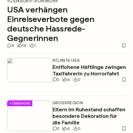
«ZENSUR»-VORWURF
USA verhängen
Einreiseverbote gegen
deutsche Hassrede-
Gegnerinnen
4
14
1
ATLANTA USA
Entflohene Häftlinge zwingen
Taxifahrerin zu Horrorfahrt
0
4
0
GROSSREGION
+ DIASHOW
Eltern im Ruhestand schaffen
besondere Dekoration für
die Familie
0
4
0