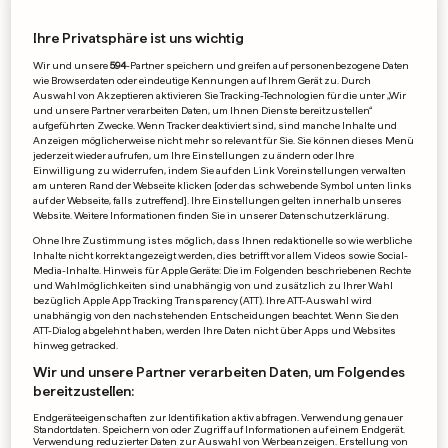
Lily Allen gesteht Kaufsucht –
Ihre Privatsphäre ist uns wichtig
«Ich shoppe wie eine
Milliardärin»
Wir und unsere
594
-Partner speichern und greifen auf personenbezogene Daten
wie Browserdaten oder eindeutige Kennungen auf Ihrem Gerät zu. Durch
0
1
0
Auswahl von Akzeptieren aktivieren Sie Tracking-Technologien für die unter „Wir
und unsere Partner verarbeiten Daten, um Ihnen Dienste bereitzustellen“
aufgeführten Zwecke. Wenn Tracker deaktiviert sind, sind manche Inhalte und
Anzeigen möglicherweise nicht mehr so relevant für Sie. Sie können dieses Menü
jederzeit wieder aufrufen, um Ihre Einstellungen zu ändern oder Ihre
BABYPAUSE BEENDET
Einwilligung zu widerrufen, indem Sie auf den Link Voreinstellungen verwalten
Helene Fischer singt bei ihrem
am unteren Rand der Webseite klicken [oder das schwebende Symbol unten links
auf der Webseite, falls zutreffend]. Ihre Einstellungen gelten innerhalb unseres
Ex wieder vor großem
Website. Weitere Informationen finden Sie in unserer Datenschutzerklärung.
Ohne Ihre Zustimmung ist es möglich, dass Ihnen redaktionelle so wie werbliche
Publikum
Inhalte nicht korrekt angezeigt werden, dies betrifft vor allem Videos sowie Social-
Media-Inhalte. Hinweis für Apple Geräte: Die im Folgenden beschriebenen Rechte
0
8
1
und Wahlmöglichkeiten sind unabhängig von und zusätzlich zu Ihrer Wahl
bezüglich Apple App Tracking Transparency (ATT). Ihre ATT-Auswahl wird
unabhängig von den nachstehenden Entscheidungen beachtet. Wenn Sie den
ZAHNGESUNDHEIT
ATT-Dialog abgelehnt haben, werden Ihre Daten nicht über Apps und Websites
hinweg getracked.
Dein Lieblingsgetränk in der
Wir und unsere Partner verarbeiten Daten, um Folgendes
Festzeit ist Gift für Deine
bereitzustellen:
Zähne
0
10
1
Endgeräteeigenschaften zur Identifikation aktiv abfragen. Verwendung genauer
Standortdaten. Speichern von oder Zugriff auf Informationen auf einem Endgerät.
Verwendung reduzierter Daten zur Auswahl von Werbeanzeigen. Erstellung von