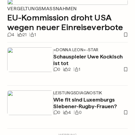
VERGELTUNGSMASSNAHMEN
EU-Kommission droht USA
wegen neuer Einreiseverbote
4
21
1
«DONNA LEON»-STAR
Schauspieler Uwe Kockisch
ist tot
0
2
1
LEISTUNGSDIAGNOSTIK
Wie fit sind Luxemburgs
Siebener-Rugby-Frauen?
0
4
0