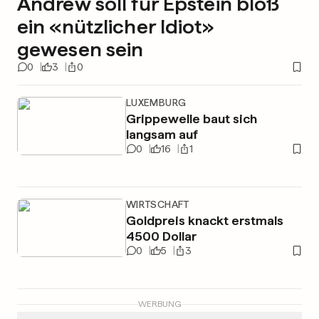
Andrew soll für Epstein bloß
ein «nützlicher Idiot»
gewesen sein
0
3
0
LUXEMBURG
Grippewelle baut sich
langsam auf
0
16
1
WIRTSCHAFT
Goldpreis knackt erstmals
4500 Dollar
0
5
3
WERBUNG