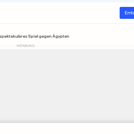
Ent
spektakuläres Spiel gegen Ägypten
WERBUNG
Publiziert 07. Juli 2026, 20:14