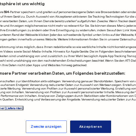
eht spektakuläres Spiel
tsphäre ist uns wichtig
ere
594
-Partner speichern und greifen auf personenbezogene Daten wie Browserdaten oder einde
n
 Ihrem Gerät zu. Durch Auswahl von Akzeptieren aktivieren Sie Tracking-Technologien für die 
r verarbeiten Daten, um Ihnen Dienste bereitzustellen“ aufgeführten Zwecke. Wenn Tracker deakti
e und Anzeigen möglicherweise nicht mehr so relevant für Sie. Sie können dieses Menü jederze
Ihre Einstellungen zu ändern oder Ihre Einwilligung zu widerrufen, indem Sie auf den Link Vor
unteren Rand der Webseite klicken [oder das schwebende Symbol unten links auf der Webseite, fa
ACHTELFINALE
ungen gelten innerhalb unseres Website. Weitere Informationen finden Sie in unserer Datenschu
3 – 2
timmung ist es möglich, dass Ihnen redaktionelle so wie werbliche Inhalte nicht korrekt angeze
allem Videos sowie Social-Media-Inhalte. Hinweis für Apple Geräte: Die im Folgenden beschrieben
eiten sind unabhängig von und zusätzlich zu Ihrer Wahl bezüglich Apple App Tracking Transpa
Ägypten
Spielende
wahl wird unabhängig von den nachstehenden Entscheidungen beachtet. Wenn Sie den ATT-Dia
n Ihre Daten nicht über Apps und Websites hinweg getracked.
nsere Partner verarbeiten Daten, um Folgendes bereitzustellen:
nschaften zur Identifikation aktiv abfragen. Verwendung genauer Standortdaten. Speichern von o
0
–
1
Yasser Ibrahim
-
15
 auf einem Endgerät. Verwendung reduzierter Daten zur Auswahl von Werbeanzeigen. Erstellung
sierte Werbung. Verwendung von Profilen zur Auswahl personalisierter Werbung. Erstellung von
0
–
2
Mostafa Zico
-
67
ung von Inhalten. Verwendung von Profilen zur Auswahl personalisierter Inhalte. Messung der
Performance von Inhalten. Analyse von Zielgruppen durch Statistiken oder Kombinationen von 
 Romero
1
–
2
n Quellen. Entwicklung und Verbesserung der Angebote. Verwendung reduzierter Daten zur A
L. Messi
2
–
2
ner (Lieferanten)
rnández
3
–
2
lle Resultate anzeigen
Zwecke anzeigen
Akzeptieren