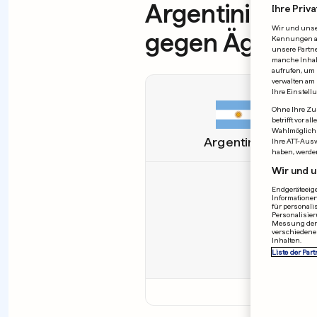
Argentinien dr
Ihre Priva
Wir und uns
gegen Ägypte
Kennungen auf
unsere Partne
manche Inhalt
aufrufen, um 
verwalten am 
Ihre Einstell
Ohne Ihre Zus
betrifft vor 
Wahlmöglichk
Argentinien
Ihre ATT-Aus
haben, werde
Wir und u
Endgeräteeige
Informationen
für personali
Personalisier
Messung der 
79
-
C.
verschiedene
83
-
Inhalten.
Liste der Part
92
-
E. Fe
A