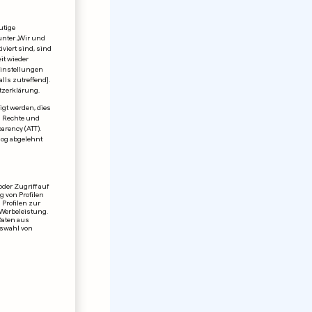
utige
unter „Wir und
viert sind, sind
it wieder
einstellungen
lls zutreffend].
tzerklärung.
igt werden, dies
en Rechte und
rency (ATT).
log abgelehnt
der Zugriff auf
 von Profilen
 Profilen zur
 Werbeleistung.
Daten aus
uswahl von