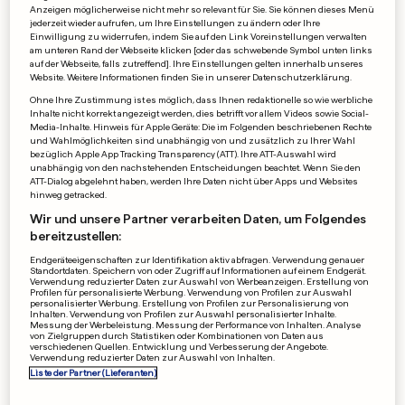
Anzeigen möglicherweise nicht mehr so relevant für Sie. Sie können dieses Menü
von
jederzeit wieder aufrufen, um Ihre Einstellungen zu ändern oder Ihre
Einwilligung zu widerrufen, indem Sie auf den Link Voreinstellungen verwalten
Deutsche Presse-Agentur
am unteren Rand der Webseite klicken [oder das schwebende Symbol unten links
auf der Webseite, falls zutreffend]. Ihre Einstellungen gelten innerhalb unseres
Website. Weitere Informationen finden Sie in unserer Datenschutzerklärung.
Ohne Ihre Zustimmung ist es möglich, dass Ihnen redaktionelle so wie werbliche
Bevorzugte Quelle
Inhalte nicht korrekt angezeigt werden, dies betrifft vor allem Videos sowie Social-
Media-Inhalte. Hinweis für Apple Geräte: Die im Folgenden beschriebenen Rechte
und Wahlmöglichkeiten sind unabhängig von und zusätzlich zu Ihrer Wahl
bezüglich Apple App Tracking Transparency (ATT). Ihre ATT-Auswahl wird
unabhängig von den nachstehenden Entscheidungen beachtet. Wenn Sie den
Info
Ticker
Kader
Statistik
Analyse
ATT-Dialog abgelehnt haben, werden Ihre Daten nicht über Apps und Websites
hinweg getracked.
Wir und unsere Partner verarbeiten Daten, um Folgendes
bereitzustellen:
Endgeräteeigenschaften zur Identifikation aktiv abfragen. Verwendung genauer
Standortdaten. Speichern von oder Zugriff auf Informationen auf einem Endgerät.
Verwendung reduzierter Daten zur Auswahl von Werbeanzeigen. Erstellung von
Profilen für personalisierte Werbung. Verwendung von Profilen zur Auswahl
personalisierter Werbung. Erstellung von Profilen zur Personalisierung von
Inhalten. Verwendung von Profilen zur Auswahl personalisierter Inhalte.
Messung der Werbeleistung. Messung der Performance von Inhalten. Analyse
von Zielgruppen durch Statistiken oder Kombinationen von Daten aus
verschiedenen Quellen. Entwicklung und Verbesserung der Angebote.
Verwendung reduzierter Daten zur Auswahl von Inhalten.
Liste der Partner (Lieferanten)