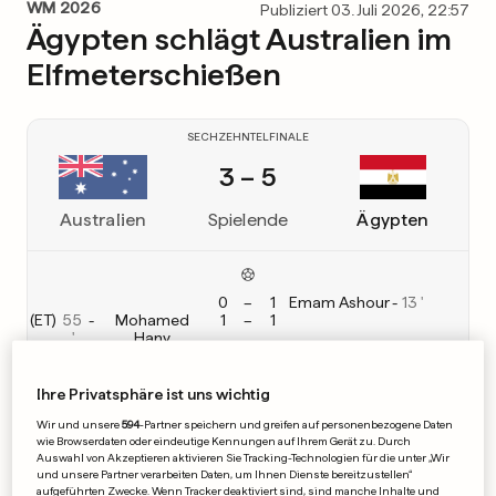
WM 2026
Publiziert 03. Juli 2026, 22:57
Ägypten schlägt Australien im
Elfmeterschießen
SECHZEHNTELFINALE
3 – 5
Australien
Spielende
Ägypten
0
–
1
Emam Ashour
-
13
(
ET
)
55
-
Mohamed
1
–
1
Hany
Elfmeterschießen
Ihre Privatsphäre ist uns wichtig
2
–
4
Wir und unsere
594
-Partner speichern und greifen auf personenbezogene Daten
wie Browserdaten oder eindeutige Kennungen auf Ihrem Gerät zu. Durch
Auswahl von Akzeptieren aktivieren Sie Tracking-Technologien für die unter „Wir
Alle Resultate anzeigen
und unsere Partner verarbeiten Daten, um Ihnen Dienste bereitzustellen“
aufgeführten Zwecke. Wenn Tracker deaktiviert sind, sind manche Inhalte und