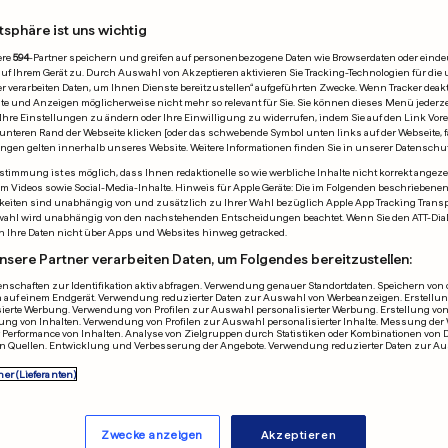
winnt den Elfer-Krimi
tsphäre ist uns wichtig
ien
ere
594
-Partner speichern und greifen auf personenbezogene Daten wie Browserdaten oder einde
 Ihrem Gerät zu. Durch Auswahl von Akzeptieren aktivieren Sie Tracking-Technologien für die 
r verarbeiten Daten, um Ihnen Dienste bereitzustellen“ aufgeführten Zwecke. Wenn Tracker deakti
e und Anzeigen möglicherweise nicht mehr so relevant für Sie. Sie können dieses Menü jederze
Ihre Einstellungen zu ändern oder Ihre Einwilligung zu widerrufen, indem Sie auf den Link Vor
ACHTELFINALE
unteren Rand der Webseite klicken [oder das schwebende Symbol unten links auf der Webseite, fa
ungen gelten innerhalb unseres Website. Weitere Informationen finden Sie in unserer Datenschu
4 – 3
timmung ist es möglich, dass Ihnen redaktionelle so wie werbliche Inhalte nicht korrekt angeze
allem Videos sowie Social-Media-Inhalte. Hinweis für Apple Geräte: Die im Folgenden beschrieben
Kolumbien
Spielende
eiten sind unabhängig von und zusätzlich zu Ihrer Wahl bezüglich Apple App Tracking Transpa
wahl wird unabhängig von den nachstehenden Entscheidungen beachtet. Wenn Sie den ATT-Dia
n Ihre Daten nicht über Apps und Websites hinweg getracked.
Elfmeterschießen
nsere Partner verarbeiten Daten, um Folgendes bereitzustellen:
4
–
3
nschaften zur Identifikation aktiv abfragen. Verwendung genauer Standortdaten. Speichern von o
 auf einem Endgerät. Verwendung reduzierter Daten zur Auswahl von Werbeanzeigen. Erstellung
sierte Werbung. Verwendung von Profilen zur Auswahl personalisierter Werbung. Erstellung von
ung von Inhalten. Verwendung von Profilen zur Auswahl personalisierter Inhalte. Messung der
lle Resultate anzeigen
Performance von Inhalten. Analyse von Zielgruppen durch Statistiken oder Kombinationen von 
n Quellen. Entwicklung und Verbesserung der Angebote. Verwendung reduzierter Daten zur A
ner (Lieferanten)
tur
Zwecke anzeigen
Akzeptieren