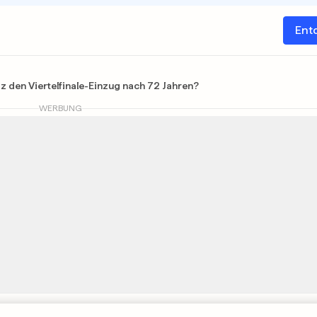
Ent
 den Viertelfinale-Einzug nach 72 Jahren?
WERBUNG
Publiziert 08. Juli 2026, 06:56