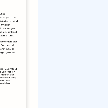
utige
unter „Wir und
viert sind, sind
it wieder
einstellungen
lls zutreffend].
tzerklärung.
igt werden, dies
en Rechte und
rency (ATT).
log abgelehnt
der Zugriff auf
 von Profilen
 Profilen zur
 Werbeleistung.
Daten aus
uswahl von