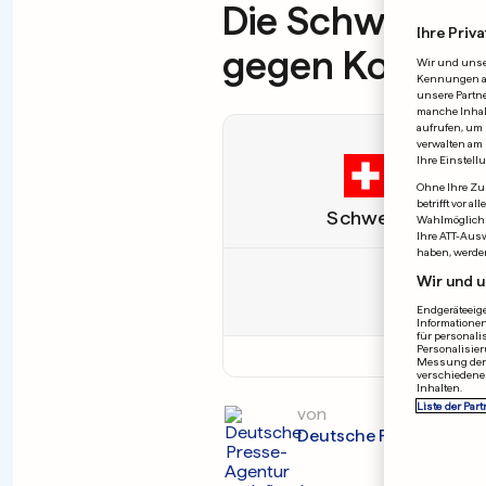
Die Schweiz ge
Ihre Priva
gegen Kolumb
Wir und uns
Kennungen auf
unsere Partne
manche Inhalt
aufrufen, um 
verwalten am 
Ihre Einstell
Ohne Ihre Zus
betrifft vor 
Schweiz
Wahlmöglichk
Ihre ATT-Aus
haben, werde
Wir und u
Endgeräteeige
Informationen
für personali
Personalisier
A
Messung der 
verschiedene
Inhalten.
Liste der Part
von
Deutsche Presse-Agen