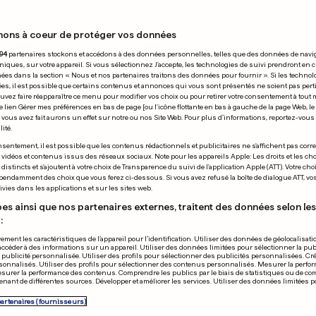
11.02.2011
nons à coeur de protéger vos données
94
partenaires stockons et accédons à des données personnelles, telles que des données de navi
niques, sur votre appareil. Si vous sélectionnez J'accepte, les technologies de suivi prendront en 
chées dans la section « Nous et nos partenaires traitons des données pour fournir ». Si les technol
ées, il est possible que certains contenus et annonces qui vous sont présentés ne soient pas per
uvez faire réapparaître ce menu pour modifier vos choix ou pour retirer votre consentement à tou
e lien Gérer mes préférences en bas de page [ou l'icône flottante en bas à gauche de la page Web, le
BELGIQUE
vous avez fait aurons un effet sur notre ou nos Site Web. Pour plus d’informations, reportez-vous 
sous pression face
ité.
Le gouvernem
sentement, il est possible que les contenus rédactionnels et publicitaires ne s'affichent pas corr
erts
sa copie sur l
s vidéos et contenus issus des réseaux sociaux. Note pour les appareils Apple: Les droits et les choi
istincts et s'ajoutent à votre choix de Transparence du suivi de l'application Apple (ATT). Votre cho
0
0
pendamment des choix que vous ferez ci-dessous. Si vous avez refusé la boîte de dialogue ATT, v
vies dans les applications et sur les sites web.
PUBLICITÉ
es ainsi que nos partenaires externes, traitent des données selon les 
:
ement les caractéristiques de l’appareil pour l’identification. Utiliser des données de géolocalisati
accéder à des informations sur un appareil. Utiliser des données limitées pour sélectionner la publ
a publicité personnalisée. Utiliser des profils pour sélectionner des publicités personnalisées. Cré
onnalisés. Utiliser des profils pour sélectionner des contenus personnalisés. Mesurer la perfo
esurer la performance des contenus. Comprendre les publics par le biais de statistiques ou de c
nant de différentes sources. Développer et améliorer les services. Utiliser des données limitées 
partenaires (fournisseurs)