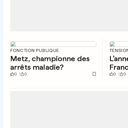
FONCTION PUBLIQUE
TENSIO
Metz, championne des
L’ann
arrêts maladie?
Fran
0
0
0
0