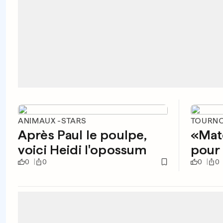
ANIMAUX -STARS
TOURNOI
Après Paul le poulpe,
«Mat
voici Heidi l'opossum
pour 
0
0
0
0