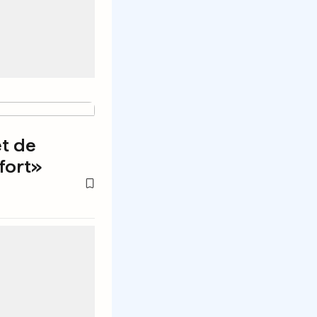
t de
fort»