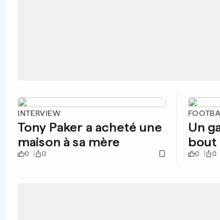
INTERVIEW
FOOTBA
Tony Paker a acheté une
Un ga
maison à sa mère
bout 
0
0
0
0