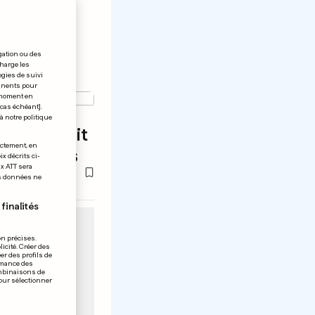
gation ou des
charge les
ogies de suivi
tinents pour
t moment en
 cas échéant].
à notre politique
ent revoit
ectement, en
es salaires
x décrits ci-
ix ATT sera
os données ne
finalités
on précises.
icité. Créer des
er des profils de
rmance des
ombinaisons de
pour sélectionner