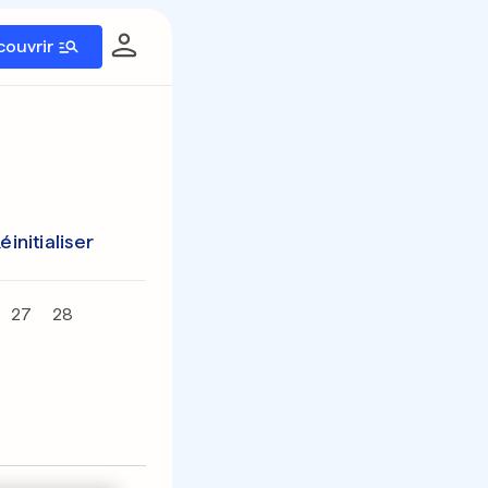
couvrir
éinitialiser
27
28