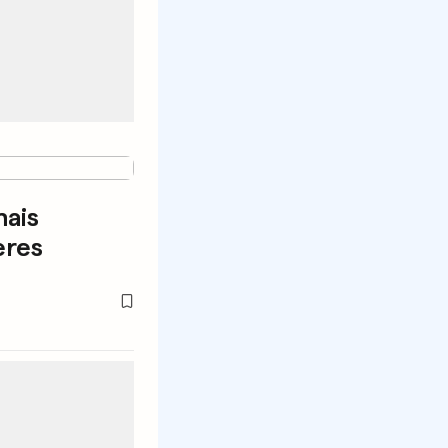
mais
ères