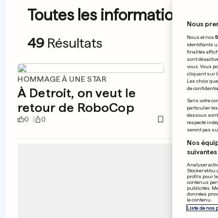
Toutes les informations du 
Nous pre
Nous et nos
5
49
Résultats
identifiants u
finalités affi
sont désactiv
vous. Vous po
cliquant sur l
HOMMAGE À UNE STAR
LIGUE 1
Les choix que 
À Detroit, on veut le
Lyon 
de confidential
Sans votre con
retour de RoboCop
aux V
particulier le
dessous sont d
0
0
0
0
respecté indé
seront pas sui
Nos équip
suivantes 
Analyser activ
Stocker et/ou 
profils pour l
contenus pers
publicités. M
données prove
le contenu.
Liste de nos 