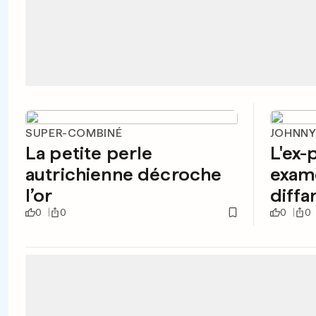
SUPER-COMBINÉ
JOHNNY
La petite perle
L'ex-
autrichienne décroche
exam
l’or
diffa
0
0
0
0