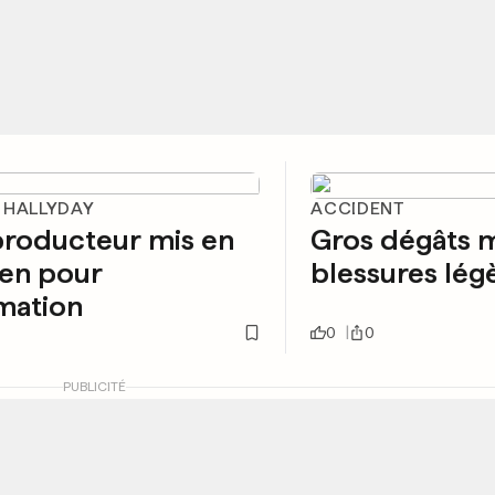
 HALLYDAY
ACCIDENT
producteur mis en
Gros dégâts 
en pour
blessures lég
mation
0
0
PUBLICITÉ