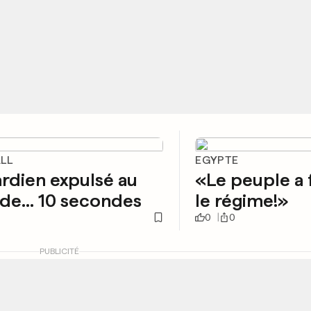
LL
EGYPTE
rdien expulsé au
«Le peuple a 
de... 10 secondes
le régime!»
0
0
PUBLICITÉ