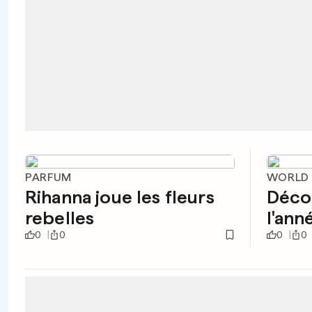
PARFUM
WORLD 
Rihanna joue les fleurs
Déco
rebelles
l'ann
0
0
0
0