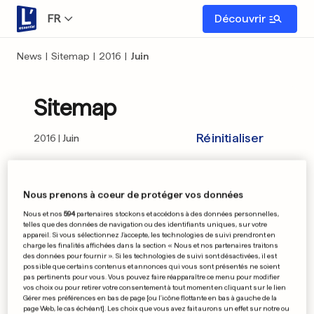
FR
Découvrir
News
|
Sitemap
|
2016
|
Juin
Sitemap
Réinitialiser
2016
Juin
01
02
03
04
05
06
07
08
09
Nous prenons à coeur de protéger vos données
Nous et nos
594
partenaires stockons et accédons à des données personnelles,
10
11
12
13
14
15
16
17
18
telles que des données de navigation ou des identifiants uniques, sur votre
appareil. Si vous sélectionnez J'accepte, les technologies de suivi prendront en
charge les finalités affichées dans la section « Nous et nos partenaires traitons
19
20
21
22
23
24
25
26
27
des données pour fournir ». Si les technologies de suivi sont désactivées, il est
possible que certains contenus et annonces qui vous sont présentés ne soient
pas pertinents pour vous. Vous pouvez faire réapparaître ce menu pour modifier
28
29
30
vos choix ou pour retirer votre consentement à tout moment en cliquant sur le lien
Gérer mes préférences en bas de page [ou l'icône flottante en bas à gauche de la
page Web, le cas échéant]. Les choix que vous avez fait aurons un effet sur notre ou