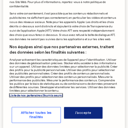
nos Site Web. Pour plus d’informations, reportez-vous à notre politique de
confidentialité.
Sans votre consentement, il est possible que les contenus rédactionnels et
publicitaires ne s'affichent pas correctement, en particulier les vidéos et contenus
issus des réseaux sociaux. Note pour les appareils Apple: Les droits et les choix
décrits ci-dessous sont distincts et s'ajoutent à votre choix de Transparence du
suivi de l'application Apple (ATT). Votre choix ATT sera respecté indépendamment
des choix que vous ferez ci-dessous. Si vous avez refusé la boîte de dialogue ATT,
vos données ne seront pas suivies dans les applications et sur les sites web.
Nos équipes ainsi que nos partenaires externes, traitent
des données selon les finalités suivantes :
Analyser activement les caractéristiques de l’appareil pour l’identification. Utiliser
des données de géolocalisation précises. Stocker et/ou accéder à des informations
sur un appareil. Utiliser des données limitées pour sélectionner la publicité. Créer
des profils pour la publicité personnalisée. Utiliser des profils pour sélectionner
des publicités personnalisées. Créer des profils de contenus personnalisés.
Utiliser des profils pour sélectionner des contenus personnalisés. Mesurer la
performance des publicités. Mesurer la performance des contenus. Comprendre
les publics par le biais de statistiques ou de combinaisons de données provenant
de différentes sources. Développer et améliorer les services. Utiliser des données
limitées pour sélectionner le contenu.
Liste de nos partenaires (fournisseurs)
Afficher toutes les
J'accepte
finalités