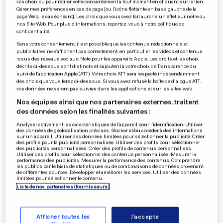
vos choix ou pour retirer votre consentement à tout moment en cliquant sur le lien
Un automobiliste se noie dans
Gérer mes préférences en bas de page [ou l'icône flottante en bas à gauche de la
page Web, le cas échéant]. Les choix que vous avez fait aurons un effet sur notre ou
les inondations
nos Site Web. Pour plus d’informations, reportez-vous à notre politique de
confidentialité.
0
0
Sans votre consentement, il est possible que les contenus rédactionnels et
publicitaires ne s'affichent pas correctement, en particulier les vidéos et contenus
issus des réseaux sociaux. Note pour les appareils Apple: Les droits et les choix
AFFAIRE KARACHI
décrits ci-dessous sont distincts et s'ajoutent à votre choix de Transparence du
suivi de l'application Apple (ATT). Votre choix ATT sera respecté indépendamment
Non-lieu requis pour Nicolas
des choix que vous ferez ci-dessous. Si vous avez refusé la boîte de dialogue ATT,
Sarkozy
vos données ne seront pas suivies dans les applications et sur les sites web.
0
0
Nos équipes ainsi que nos partenaires externes, traitent
des données selon les finalités suivantes :
Analyser activement les caractéristiques de l’appareil pour l’identification. Utiliser
des données de géolocalisation précises. Stocker et/ou accéder à des informations
sur un appareil. Utiliser des données limitées pour sélectionner la publicité. Créer
FRANCE
des profils pour la publicité personnalisée. Utiliser des profils pour sélectionner
Condamné pour avoir
des publicités personnalisées. Créer des profils de contenus personnalisés.
Utiliser des profils pour sélectionner des contenus personnalisés. Mesurer la
menacé de mort Hollande
performance des publicités. Mesurer la performance des contenus. Comprendre
les publics par le biais de statistiques ou de combinaisons de données provenant
0
0
de différentes sources. Développer et améliorer les services. Utiliser des données
limitées pour sélectionner le contenu.
Liste de nos partenaires (fournisseurs)
PUBLICITÉ
Afficher toutes les
J'accepte