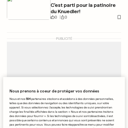
C'est parti pour la patinoire
du Knuedler!
0
0
PUBLICITÉ
Nous prenons à coeur de protéger vos données
Nous et nos
594
partenaires stockons et accédons à des données personnelles,
telles que des données de navigation ou des identifiants uniques, sur votre
appareil. Si vous sélectionnez J'accepte, les technologies de suivi prendront en
charge les finalités affichées dans la section « Nous et nos partenaires traitons
des données pour fournir ». Si les technologies de suivi sont désactivées, il est
possible que certains contenus et annonces qui vous sont présentés ne soient
pas pertinents pour vous. Vous pouvez faire réapparaître ce menu pour modifier
SHOPPING