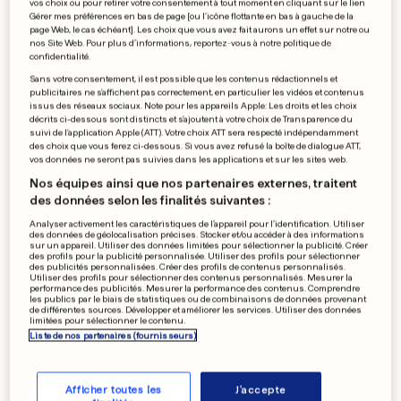
vos choix ou pour retirer votre consentement à tout moment en cliquant sur le lien
Le Luxembourg aussi organise
Gérer mes préférences en bas de page [ou l'icône flottante en bas à gauche de la
page Web, le cas échéant]. Les choix que vous avez fait aurons un effet sur notre ou
le «Black Friday»
nos Site Web. Pour plus d’informations, reportez-vous à notre politique de
confidentialité.
1
0
Sans votre consentement, il est possible que les contenus rédactionnels et
publicitaires ne s'affichent pas correctement, en particulier les vidéos et contenus
issus des réseaux sociaux. Note pour les appareils Apple: Les droits et les choix
GOLF
décrits ci-dessous sont distincts et s'ajoutent à votre choix de Transparence du
suivi de l'application Apple (ATT). Votre choix ATT sera respecté indépendamment
Mickelson parie 200 000
des choix que vous ferez ci-dessous. Si vous avez refusé la boîte de dialogue ATT,
dollars sur un birdie
vos données ne seront pas suivies dans les applications et sur les sites web.
0
0
Nos équipes ainsi que nos partenaires externes, traitent
des données selon les finalités suivantes :
Analyser activement les caractéristiques de l’appareil pour l’identification. Utiliser
des données de géolocalisation précises. Stocker et/ou accéder à des informations
sur un appareil. Utiliser des données limitées pour sélectionner la publicité. Créer
ET POURQUOI PAS?
des profils pour la publicité personnalisée. Utiliser des profils pour sélectionner
Il va traverser l'Atlantique en
des publicités personnalisées. Créer des profils de contenus personnalisés.
Utiliser des profils pour sélectionner des contenus personnalisés. Mesurer la
tonneau
performance des publicités. Mesurer la performance des contenus. Comprendre
les publics par le biais de statistiques ou de combinaisons de données provenant
0
0
de différentes sources. Développer et améliorer les services. Utiliser des données
limitées pour sélectionner le contenu.
Liste de nos partenaires (fournisseurs)
PUBLICITÉ
Afficher toutes les
J'accepte