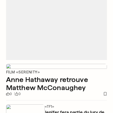
FILM «SERENITY»
Anne Hathaway retrouve
Matthew McConaughey
0
0
«TF1»
Jenifer fera partie du jury de