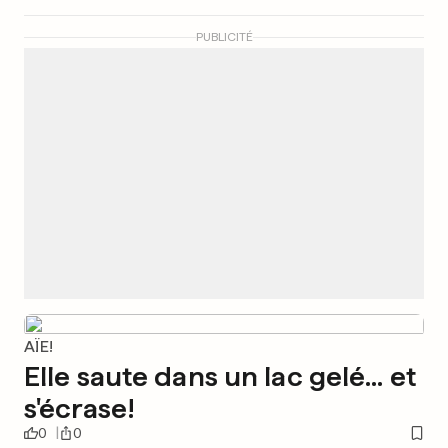
PUBLICITÉ
AÏE!
Elle saute dans un lac gelé... et
s'écrase!
0
0