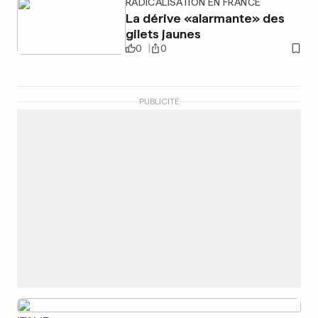
RADICALISATION EN FRANCE
La dérive «alarmante» des
gilets jaunes
0
0
PUBLICITÉ