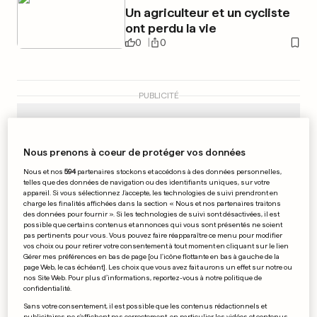
Un agriculteur et un cycliste
ont perdu la vie
0
0
PUBLICITÉ
Nous prenons à coeur de protéger vos données
Nous et nos
594
partenaires stockons et accédons à des données personnelles,
telles que des données de navigation ou des identifiants uniques, sur votre
appareil. Si vous sélectionnez J'accepte, les technologies de suivi prendront en
charge les finalités affichées dans la section « Nous et nos partenaires traitons
des données pour fournir ». Si les technologies de suivi sont désactivées, il est
possible que certains contenus et annonces qui vous sont présentés ne soient
pas pertinents pour vous. Vous pouvez faire réapparaître ce menu pour modifier
vos choix ou pour retirer votre consentement à tout moment en cliquant sur le lien
Gérer mes préférences en bas de page [ou l'icône flottante en bas à gauche de la
page Web, le cas échéant]. Les choix que vous avez fait aurons un effet sur notre ou
nos Site Web. Pour plus d’informations, reportez-vous à notre politique de
confidentialité.
Sans votre consentement, il est possible que les contenus rédactionnels et
STOMY BUGSY
publicitaires ne s'affichent pas correctement, en particulier les vidéos et contenus