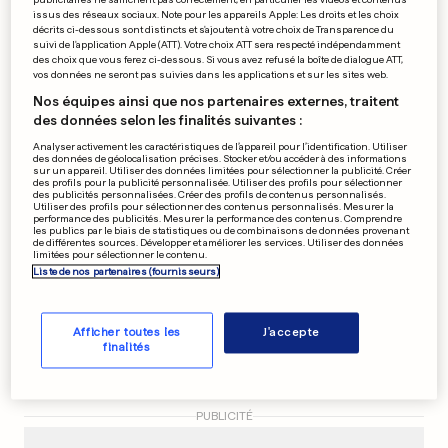
issus des réseaux sociaux. Note pour les appareils Apple: Les droits et les choix
Scandalisé par un élevage de
décrits ci-dessous sont distincts et s'ajoutent à votre choix de Transparence du
suivi de l'application Apple (ATT). Votre choix ATT sera respecté indépendamment
poules pondeuses
des choix que vous ferez ci-dessous. Si vous avez refusé la boîte de dialogue ATT,
vos données ne seront pas suivies dans les applications et sur les sites web.
0
0
Nos équipes ainsi que nos partenaires externes, traitent
des données selon les finalités suivantes :
NOUVELLE CONVENTION FISCALE
Analyser activement les caractéristiques de l’appareil pour l’identification. Utiliser
Les frontaliers français
des données de géolocalisation précises. Stocker et/ou accéder à des informations
sur un appareil. Utiliser des données limitées pour sélectionner la publicité. Créer
seront-ils pénalisés?
des profils pour la publicité personnalisée. Utiliser des profils pour sélectionner
des publicités personnalisées. Créer des profils de contenus personnalisés.
0
0
Utiliser des profils pour sélectionner des contenus personnalisés. Mesurer la
performance des publicités. Mesurer la performance des contenus. Comprendre
les publics par le biais de statistiques ou de combinaisons de données provenant
de différentes sources. Développer et améliorer les services. Utiliser des données
limitées pour sélectionner le contenu.
Liste de nos partenaires (fournisseurs)
TENNIS DE TABLE AU LUXEMBOURG
De Nutte reste la reine, Kill
renverse Glod
Afficher toutes les
J'accepte
0
0
finalités
PUBLICITÉ