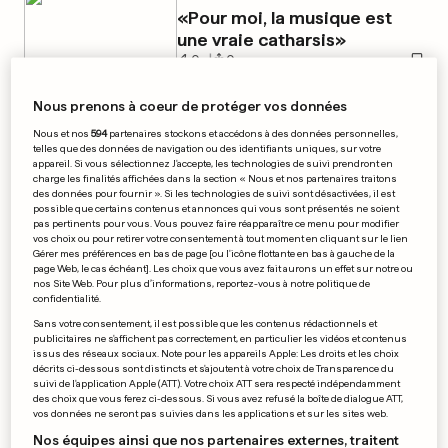
«Pour moi, la musique est
une vraie catharsis»
0
0
Nous prenons à coeur de protéger vos données
Nous et nos
594
partenaires stockons et accédons à des données personnelles,
PUBLICITÉ
telles que des données de navigation ou des identifiants uniques, sur votre
appareil. Si vous sélectionnez J'accepte, les technologies de suivi prendront en
charge les finalités affichées dans la section « Nous et nos partenaires traitons
des données pour fournir ». Si les technologies de suivi sont désactivées, il est
possible que certains contenus et annonces qui vous sont présentés ne soient
pas pertinents pour vous. Vous pouvez faire réapparaître ce menu pour modifier
vos choix ou pour retirer votre consentement à tout moment en cliquant sur le lien
Gérer mes préférences en bas de page [ou l'icône flottante en bas à gauche de la
page Web, le cas échéant]. Les choix que vous avez fait aurons un effet sur notre ou
nos Site Web. Pour plus d’informations, reportez-vous à notre politique de
confidentialité.
Sans votre consentement, il est possible que les contenus rédactionnels et
publicitaires ne s'affichent pas correctement, en particulier les vidéos et contenus
issus des réseaux sociaux. Note pour les appareils Apple: Les droits et les choix
décrits ci-dessous sont distincts et s'ajoutent à votre choix de Transparence du
suivi de l'application Apple (ATT). Votre choix ATT sera respecté indépendamment
des choix que vous ferez ci-dessous. Si vous avez refusé la boîte de dialogue ATT,
vos données ne seront pas suivies dans les applications et sur les sites web.
Nos équipes ainsi que nos partenaires externes, traitent
IMPÔTS AU LUXEMBOURG