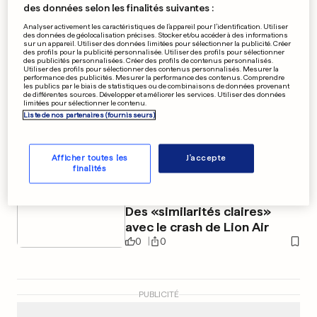
des données selon les finalités suivantes :
Les fiches d'impôts peuvent
Analyser activement les caractéristiques de l’appareil pour l’identification. Utiliser
être demandées
des données de géolocalisation précises. Stocker et/ou accéder à des informations
sur un appareil. Utiliser des données limitées pour sélectionner la publicité. Créer
des profils pour la publicité personnalisée. Utiliser des profils pour sélectionner
0
0
des publicités personnalisées. Créer des profils de contenus personnalisés.
Utiliser des profils pour sélectionner des contenus personnalisés. Mesurer la
performance des publicités. Mesurer la performance des contenus. Comprendre
les publics par le biais de statistiques ou de combinaisons de données provenant
SALON AU LUXEMBOURG
de différentes sources. Développer et améliorer les services. Utiliser des données
limitées pour sélectionner le contenu.
Le Springbreak a fait la part
Liste de nos partenaires (fournisseurs)
belle à l'écologie
0
0
Afficher toutes les
J'accepte
finalités
CRASH EN ETHIOPIE
Des «similarités claires»
avec le crash de Lion Air
0
0
PUBLICITÉ