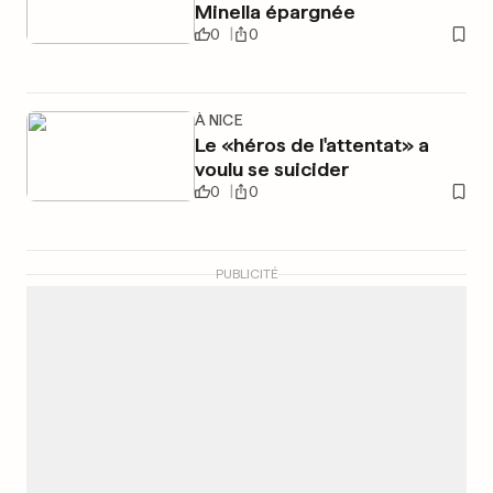
Minella épargnée
0
0
À NICE
Le «héros de l'attentat» a
voulu se suicider
0
0
PUBLICITÉ