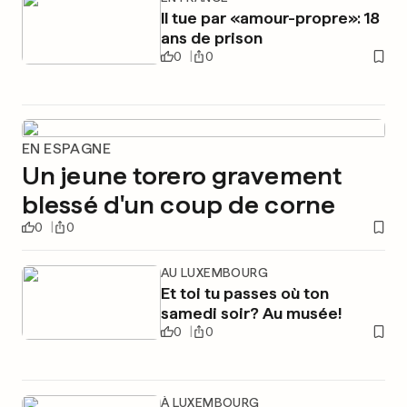
Il tue par «amour-propre»: 18
ans de prison
0
0
EN ESPAGNE
Un jeune torero gravement
blessé d'un coup de corne
0
0
AU LUXEMBOURG
Et toi tu passes où ton
samedi soir? Au musée!
0
0
À LUXEMBOURG