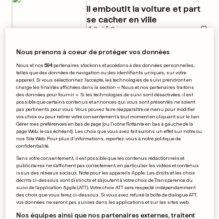
Il emboutit la voiture et part
se cacher en ville
0
0
Nous prenons à coeur de protéger vos données
Nous et nos
594
partenaires stockons et accédons à des données personnelles,
PUBLICITÉ
telles que des données de navigation ou des identifiants uniques, sur votre
appareil. Si vous sélectionnez J'accepte, les technologies de suivi prendront en
charge les finalités affichées dans la section « Nous et nos partenaires traitons
des données pour fournir ». Si les technologies de suivi sont désactivées, il est
possible que certains contenus et annonces qui vous sont présentés ne soient
pas pertinents pour vous. Vous pouvez faire réapparaître ce menu pour modifier
vos choix ou pour retirer votre consentement à tout moment en cliquant sur le lien
Gérer mes préférences en bas de page [ou l'icône flottante en bas à gauche de la
page Web, le cas échéant]. Les choix que vous avez fait aurons un effet sur notre ou
nos Site Web. Pour plus d’informations, reportez-vous à notre politique de
confidentialité.
Sans votre consentement, il est possible que les contenus rédactionnels et
publicitaires ne s'affichent pas correctement, en particulier les vidéos et contenus
issus des réseaux sociaux. Note pour les appareils Apple: Les droits et les choix
décrits ci-dessous sont distincts et s'ajoutent à votre choix de Transparence du
suivi de l'application Apple (ATT). Votre choix ATT sera respecté indépendamment
des choix que vous ferez ci-dessous. Si vous avez refusé la boîte de dialogue ATT,
vos données ne seront pas suivies dans les applications et sur les sites web.
Nos équipes ainsi que nos partenaires externes, traitent
ÉQUATEUR