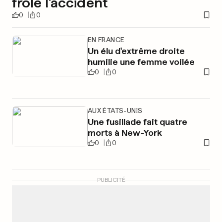
frôle l'accident
0
0
EN FRANCE
Un élu d'extrême droite
humilie une femme voilée
0
0
AUX ÉTATS-UNIS
Une fusillade fait quatre
morts à New-York
0
0
PUBLICITÉ