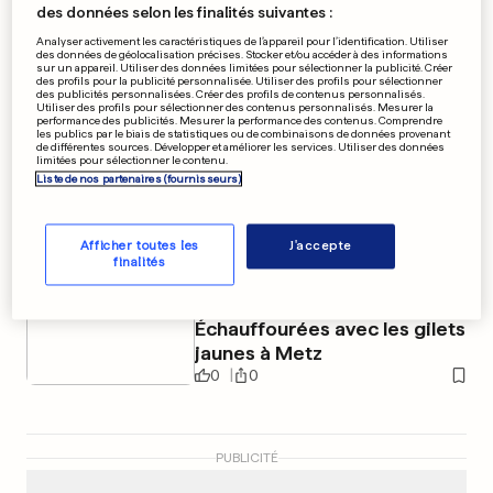
des données selon les finalités suivantes :
Quito placée sous couvre-feu
Analyser activement les caractéristiques de l’appareil pour l’identification. Utiliser
et contrôle militaire
des données de géolocalisation précises. Stocker et/ou accéder à des informations
sur un appareil. Utiliser des données limitées pour sélectionner la publicité. Créer
des profils pour la publicité personnalisée. Utiliser des profils pour sélectionner
0
0
des publicités personnalisées. Créer des profils de contenus personnalisés.
Utiliser des profils pour sélectionner des contenus personnalisés. Mesurer la
performance des publicités. Mesurer la performance des contenus. Comprendre
les publics par le biais de statistiques ou de combinaisons de données provenant
SÉRIE TÉLÉVISÉE
de différentes sources. Développer et améliorer les services. Utiliser des données
limitées pour sélectionner le contenu.
Ils vivent dans un appart de
Liste de nos partenaires (fournisseurs)
«Chernobyl»
0
0
Afficher toutes les
J'accepte
finalités
MANIFESTATION
Échauffourées avec les gilets
jaunes à Metz
0
0
PUBLICITÉ