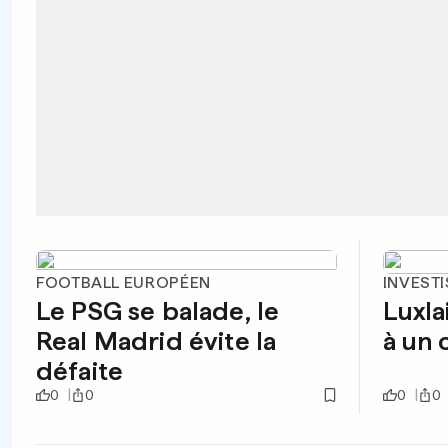
FOOTBALL EUROPÉEN
INVEST
Le PSG se balade, le
Luxla
Real Madrid évite la
à un 
défaite
0
0
0
0