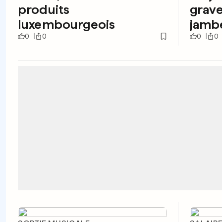
produits
grave
luxembourgeois
jamb
0
0
0
0