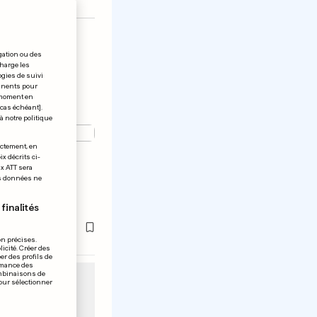
gation ou des
charge les
ogies de suivi
tinents pour
t moment en
 cas échéant].
à notre politique
ectement, en
x décrits ci-
éussit un
ix ATT sera
os données ne
!
finalités
on précises.
icité. Créer des
er des profils de
rmance des
ombinaisons de
pour sélectionner