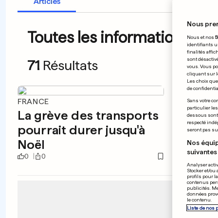
Articles
Nous pre
Toutes les informations du 
Nous et nos
5
identifiants u
finalités affi
sont désactiv
71
Résultats
vous. Vous po
cliquant sur l
Les choix que 
de confidential
FRANCE
BELGIQ
Sans votre con
particulier le
La grève des transports
Le ca
dessous sont d
respecté indé
pourrait durer jusqu'à
sanct
seront pas sui
Noël
Nos équip
suivantes 
0
0
0
0
Analyser activ
Stocker et/ou 
profils pour l
contenus pers
publicités. M
données prove
le contenu.
Liste de nos 