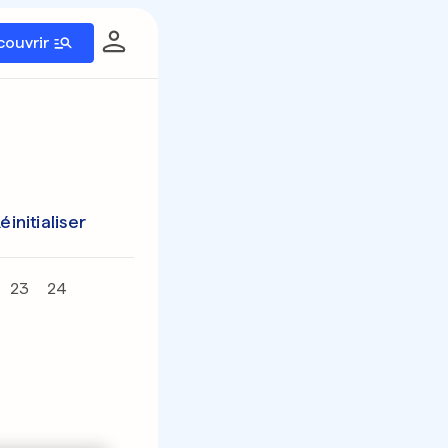
couvrir
éinitialiser
23
24