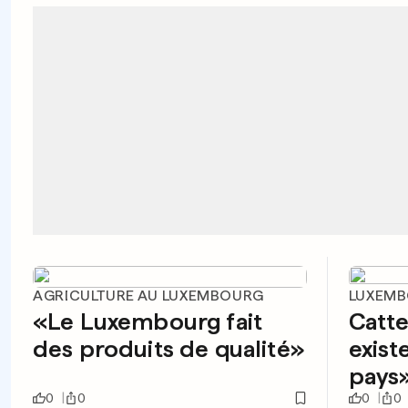
AGRICULTURE AU LUXEMBOURG
LUXEM
«Le Luxembourg fait
Catte
des produits de qualité»
exist
pays
0
0
0
0