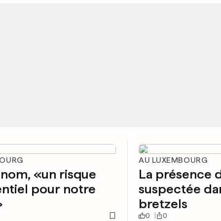
BOURG
AU LUXEMBOURG
nom, «un risque
La présence 
entiel pour notre
suspectée da
»
bretzels
0
0