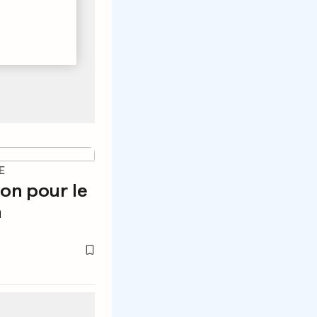
E
son pour le
a