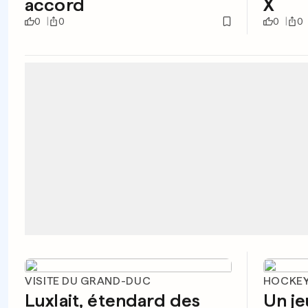
accord
X
0
0
0
0
VISITE DU GRAND-DUC
HOCKEY
Luxlait, étendard des
Un je