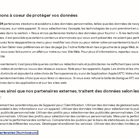
nons à coeur de protéger vos données
13.12.2019
94
partenaires stockons et accédons à des données personnelles, telles que des données de navi
niques, sur votre appareil. Si vous sélectionnez J'accepte, les technologies de suivi prendront en 
chées dans la section « Nous et nos partenaires traitons des données pour fournir ». Si les technol
ées, il est possible que certains contenus et annonces qui vous sont présentés ne soient pas per
uvez faire réapparaître ce menu pour modifier vos choix ou pour retirer votre consentement à tou
e lien Gérer mes préférences en bas de page [ou l'icône flottante en bas à gauche de la page Web, le
vous avez fait aurons un effet sur notre ou nos Site Web. Pour plus d’informations, reportez-vous 
ité.
UE
SURF
sentement, il est possible que les contenus rédactionnels et publicitaires ne s'affichent pas corr
s vidéos et contenus issus des réseaux sociaux. Note pour les appareils Apple: Les droits et les choi
rnaval d'Alost
Kelly Slater r
istincts et s'ajoutent à votre choix de Transparence du suivi de l'application Apple (ATT). Votre cho
pendamment des choix que vous ferez ci-dessous. Si vous avez refusé la boîte de dialogue ATT, v
ionné par l'Unesco
«10» en finale
vies dans les applications et sur les sites web.
es ainsi que nos partenaires externes, traitent des données selon les 
:
0
0
ement les caractéristiques de l’appareil pour l’identification. Utiliser des données de géolocalisati
accéder à des informations sur un appareil. Utiliser des données limitées pour sélectionner la publ
PUBLICITÉ
a publicité personnalisée. Utiliser des profils pour sélectionner des publicités personnalisées. Cré
onnalisés. Utiliser des profils pour sélectionner des contenus personnalisés. Mesurer la perfo
esurer la performance des contenus. Comprendre les publics par le biais de statistiques ou de c
nant de différentes sources. Développer et améliorer les services. Utiliser des données limitées 
partenaires (fournisseurs)