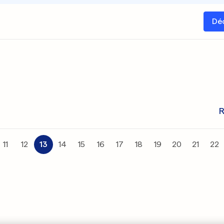
Dé
R
11
12
13
14
15
16
17
18
19
20
21
22