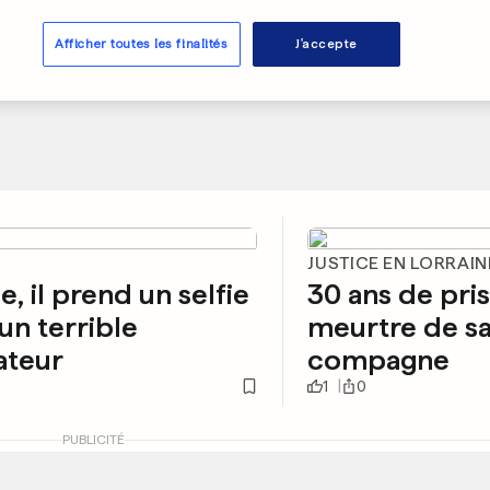
Afficher toutes les finalités
J'accepte
JUSTICE EN LORRAIN
se, il prend un selfie
30 ans de pri
un terrible
meurtre de s
ateur
compagne
1
0
PUBLICITÉ