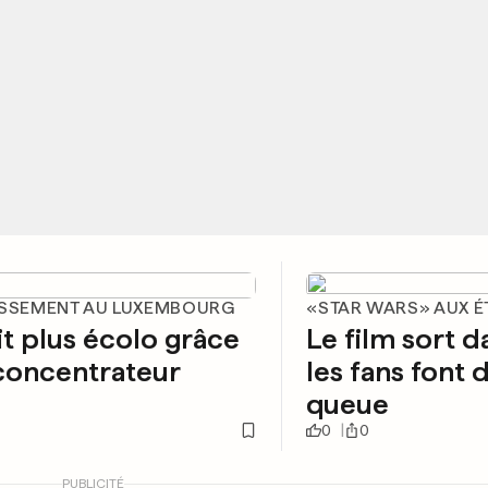
ISSEMENT AU LUXEMBOURG
«STAR WARS» AUX É
it plus écolo grâce
Le film sort d
concentrateur
les fans font d
queue
0
0
PUBLICITÉ