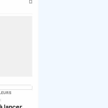
LEURS
e
à lancer