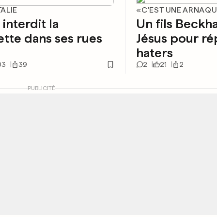
TALIE
«C'EST UNE ARNAQ
 interdit la
Un fils Beckha
ette dans ses rues
Jésus pour r
haters
03
39
2
21
2
PUBLICITÉ