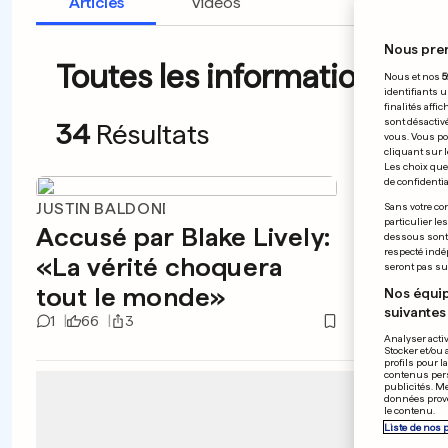
Articles
Vidéos
Nous pre
Toutes les informations du 
Nous et nos
5
identifiants u
finalités affi
sont désactiv
34
Résultats
vous. Vous po
cliquant sur l
Les choix que 
de confidential
JUSTIN BALDONI
EN AUS
Sans votre con
particulier le
Accusé par Blake Lively:
Rebe
dessous sont d
respecté indé
«La vérité choquera
Agru
seront pas sui
tout le monde»
mari
Nos équip
suivantes 
1
66
3
1
66
Analyser activ
Stocker et/ou 
profils pour l
contenus pers
publicités. M
données prove
le contenu.
Liste de nos 