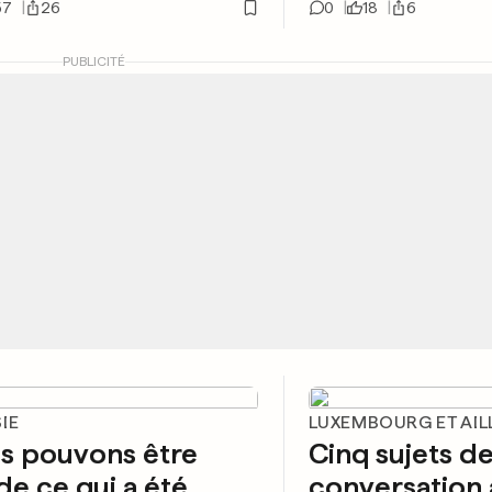
57
26
0
18
6
PUBLICITÉ
IE
LUXEMBOURG ET AIL
s pouvons être
Cinq sujets d
 de ce qui a été
conversation 