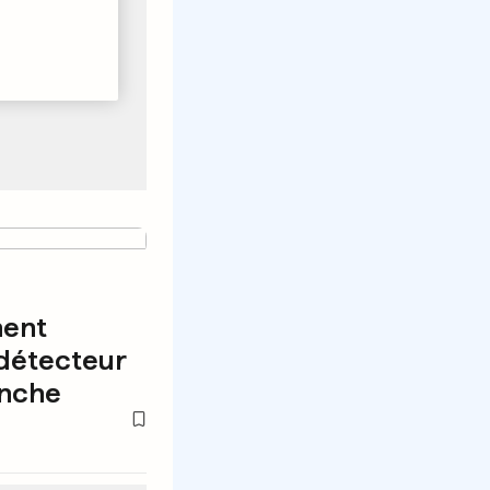
ent
 détecteur
anche