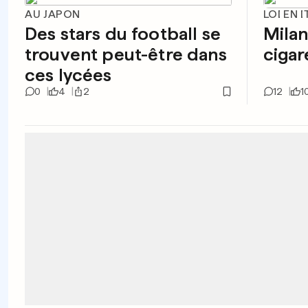
AU JAPON
LOI EN I
Des stars du football se
Milan
trouvent peut-être dans
cigar
ces lycées
0
4
2
12
1