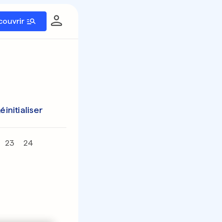
couvrir
éinitialiser
23
24