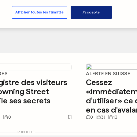
Afficher toutes les finalités
J'accepte
RES
ALERTE EN SUISSE
gistre des visiteurs
Cessez
owning Street
«immédiatem
le ses secrets
d'utiliser» ce
en cas d'aval
5
0
0
31
13
PUBLICITÉ