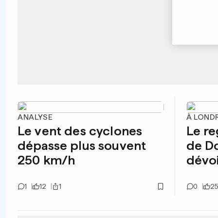
ANALYSE
À LOND
Le vent des cyclones
Le re
dépasse plus souvent
de D
250 km/h
dévoi
1
12
1
0
2