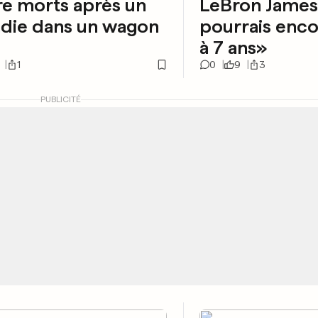
e morts après un
LeBron James
ndie dans un wagon
pourrais enco
à 7 ans»
1
0
9
3
PUBLICITÉ