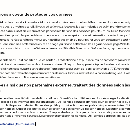
nons à coeur de protéger vos données
31.12.2024
94
partenaires stockons et accédons à des données personnelles, telles que des données de navi
niques, sur votre appareil. Si vous sélectionnez J'accepte, les technologies de suivi prendront en 
chées dans la section « Nous et nos partenaires traitons des données pour fournir ». Si les technol
ées, il est possible que certains contenus et annonces qui vous sont présentés ne soient pas per
uvez faire réapparaître ce menu pour modifier vos choix ou pour retirer votre consentement à tou
e lien Gérer mes préférences en bas de page [ou l'icône flottante en bas à gauche de la page Web, le
vous avez fait aurons un effet sur notre ou nos Site Web. Pour plus d’informations, reportez-vous 
ité.
TRALIE
EN 2024
sentement, il est possible que les contenus rédactionnels et publicitaires ne s'affichent pas corr
s vidéos et contenus issus des réseaux sociaux. Note pour les appareils Apple: Les droits et les choi
l Wilson et Ramona
Les Français s
istincts et s'ajoutent à votre choix de Transparence du suivi de l'application Apple (ATT). Votre cho
pendamment des choix que vous ferez ci-dessous. Si vous avez refusé la boîte de dialogue ATT, v
ma sont légalement
plus au ciné,
vies dans les applications et sur les sites web.
ées
mondiale»
es ainsi que nos partenaires externes, traitent des données selon les 
:
1
2
12
7
ement les caractéristiques de l’appareil pour l’identification. Utiliser des données de géolocalisati
accéder à des informations sur un appareil. Utiliser des données limitées pour sélectionner la publ
PUBLICITÉ
a publicité personnalisée. Utiliser des profils pour sélectionner des publicités personnalisées. Cré
onnalisés. Utiliser des profils pour sélectionner des contenus personnalisés. Mesurer la perfo
esurer la performance des contenus. Comprendre les publics par le biais de statistiques ou de c
nant de différentes sources. Développer et améliorer les services. Utiliser des données limitées 
partenaires (fournisseurs)