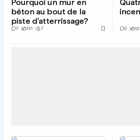
Pourquoi un mur en
Quatr
béton au bout de la
ince
piste d'atterrissage?
7
131
7
0
12