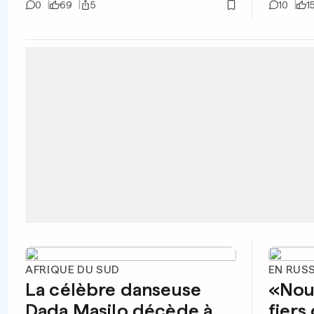
0
69
5
10
1
AFRIQUE DU SUD
EN RUSS
La célèbre danseuse
«Nou
Dada Masilo décède à
fiers