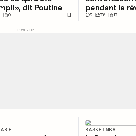
pli», dit Poutine
pendant le ré
5
0
3
78
17
PUBLICITÉ
GARIE
BASKET NBA