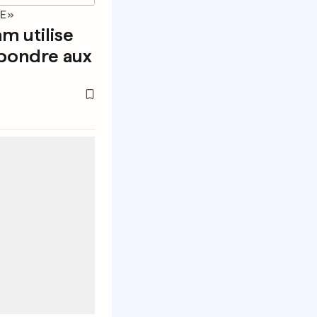
UE»
m utilise
épondre aux