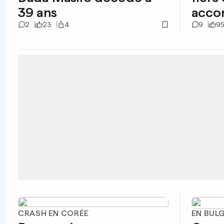
39 ans
accom
2
23
4
9
9
CRASH EN CORÉE
EN BUL