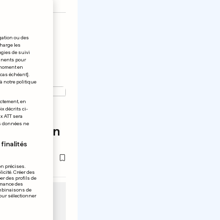
gation ou des
charge les
ogies de suivi
tinents pour
t moment en
 cas échéant].
à notre politique
ectement, en
x décrits ci-
ont allés
ix ATT sera
os données ne
 «exception
finalités
on précises.
icité. Créer des
er des profils de
rmance des
ombinaisons de
pour sélectionner