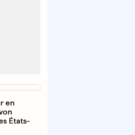
r en
won
es États-