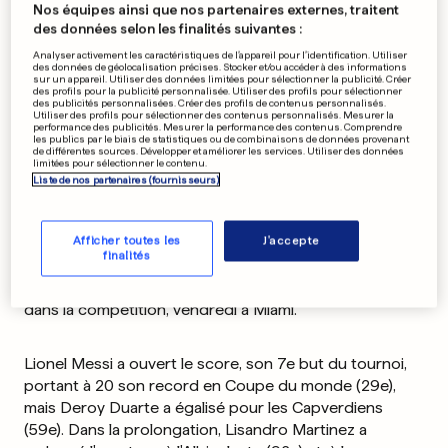
Nos équipes ainsi que nos partenaires externes, traitent
des données selon les finalités suivantes :
Analyser activement les caractéristiques de l’appareil pour l’identification. Utiliser
Source préférée
des données de géolocalisation précises. Stocker et/ou accéder à des informations
sur un appareil. Utiliser des données limitées pour sélectionner la publicité. Créer
des profils pour la publicité personnalisée. Utiliser des profils pour sélectionner
des publicités personnalisées. Créer des profils de contenus personnalisés.
Utiliser des profils pour sélectionner des contenus personnalisés. Mesurer la
performance des publicités. Mesurer la performance des contenus. Comprendre
les publics par le biais de statistiques ou de combinaisons de données provenant
Info
Ticker
Composition
Statistiques
Résumé
de différentes sources. Développer et améliorer les services. Utiliser des données
limitées pour sélectionner le contenu.
Liste de nos partenaires (fournisseurs)
L'Argentine, tenante en titre, s'est très difficilement
Afficher toutes les
J'accepte
qualifiée pour les 8es de finale du Mondial-2026, où elle
finalités
affrontera l'Egypte, en venant à bout, après
prolongation (3-2), du Cap-Vert pourtant néophyte
dans la compétition, vendredi à Miami.
Lionel Messi a ouvert le score, son 7e but du tournoi,
portant à 20 son record en Coupe du monde (29e),
mais Deroy Duarte a égalisé pour les Capverdiens
(59e). Dans la prolongation, Lisandro Martinez a