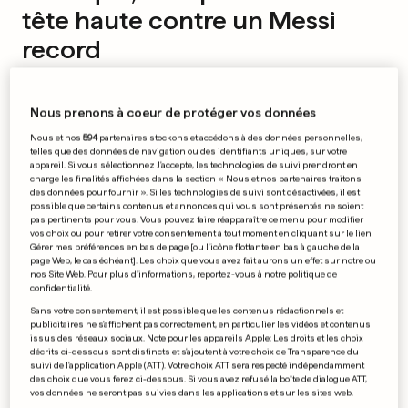
tête haute contre un Messi
record
SEIZIÈMES DE FINALE
Nous prenons à coeur de protéger vos données
3 – 2
Nous et nos
594
partenaires stockons et accédons à des données personnelles,
telles que des données de navigation ou des identifiants uniques, sur votre
appareil. Si vous sélectionnez J'accepte, les technologies de suivi prendront en
Argentine
résultat final
Cap-Vert
charge les finalités affichées dans la section « Nous et nos partenaires traitons
des données pour fournir ». Si les technologies de suivi sont désactivées, il est
possible que certains contenus et annonces qui vous sont présentés ne soient
pas pertinents pour vous. Vous pouvez faire réapparaître ce menu pour modifier
vos choix ou pour retirer votre consentement à tout moment en cliquant sur le lien
29
-
L. Messi
1
–
0
Gérer mes préférences en bas de page [ou l'icône flottante en bas à gauche de la
1
–
1
Deroy Duarte
-
59
page Web, le cas échéant]. Les choix que vous avez fait aurons un effet sur notre ou
92
-
Lisandro Martínez
2
–
1
nos Site Web. Pour plus d’informations, reportez-vous à notre politique de
2
–
2
Sidny Cabral
-
103
confidentialité.
(
c.s.c
)
111
-
Diney Borges
3
–
2
Sans votre consentement, il est possible que les contenus rédactionnels et
publicitaires ne s'affichent pas correctement, en particulier les vidéos et contenus
Tous les résultats
issus des réseaux sociaux. Note pour les appareils Apple: Les droits et les choix
décrits ci-dessous sont distincts et s'ajoutent à votre choix de Transparence du
suivi de l'application Apple (ATT). Votre choix ATT sera respecté indépendamment
des choix que vous ferez ci-dessous. Si vous avez refusé la boîte de dialogue ATT,
par
vos données ne seront pas suivies dans les applications et sur les sites web.
Agence France-Presse