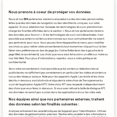
Nous prenons à coeur de protéger vos données
1. JOURNÉE
Nous et nos
594
partenaires stockons et accédons à des données personnelles,
3 – 1
telles que des données de navigation ou des identifiants uniques, sur votre
appareil. Si vous sélectionnez J'accepte, les technologies de suivi prendront en
charge les finalités affichées dans la section « Nous et nos partenaires traitons
Autriche
résultat final
Jordanie
des données pour fournir ». Si les technologies de suivi sont désactivées, il est
possible que certains contenus et annonces qui vous sont présentés ne soient
pas pertinents pour vous. Vous pouvez faire réapparaître ce menu pour modifier
vos choix ou pour retirer votre consentement à tout moment en cliquant sur le lien
Gérer mes préférences en bas de page [ou l'icône flottante en bas à gauche de la
21
-
R. Schmid
1
–
0
page Web, le cas échéant]. Les choix que vous avez fait aurons un effet sur notre ou
1
–
1
Ali Olwan
-
50
nos Site Web. Pour plus d’informations, reportez-vous à notre politique de
(
c.s.c
)
76
-
Yazan Al
2
–
1
confidentialité.
Arab
102
-
M. Arnautović
3
–
1
Sans votre consentement, il est possible que les contenus rédactionnels et
publicitaires ne s'affichent pas correctement, en particulier les vidéos et contenus
issus des réseaux sociaux. Note pour les appareils Apple: Les droits et les choix
Tous les résultats
décrits ci-dessous sont distincts et s'ajoutent à votre choix de Transparence du
suivi de l'application Apple (ATT). Votre choix ATT sera respecté indépendamment
des choix que vous ferez ci-dessous. Si vous avez refusé la boîte de dialogue ATT,
vos données ne seront pas suivies dans les applications et sur les sites web.
par
Agence France-Presse
Nos équipes ainsi que nos partenaires externes, traitent
des données selon les finalités suivantes :
Analyser activement les caractéristiques de l’appareil pour l’identification. Utiliser
des données de géolocalisation précises. Stocker et/ou accéder à des informations