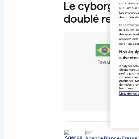
Le cyborg Haala
vous. Vous po
cliquant sur l
Les choix que 
doublé retenti
de confidential
Sans votre con
particulier le
dessous sont d
respecté indé
seront pas sui
Nos équip
suivantes 
Brésil
Analyser activ
Stocker et/ou 
profils pour l
contenus pers
publicités. M
données prove
le contenu.
Liste de nos 
100
-
par
Agence France-Presse