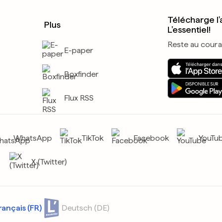
Télécharge l'
Plus
L'essentiel!
Reste au coura
E-paper
Boxfinder
Flux RSS
WhatsApp
TikTok
Facebook
YouTu
X (Twitter)
rançais (FR)
Deutsch (DE)