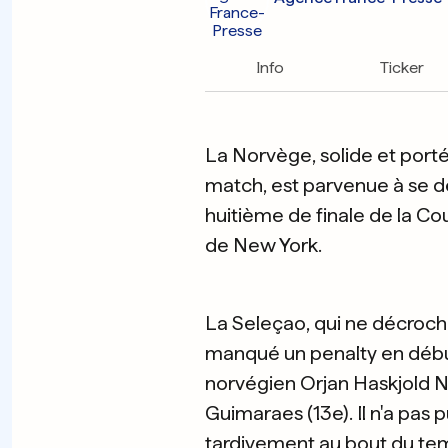
Info
Ticker
La Norvège, solide et porté
match, est parvenue à se dé
huitième de finale de la C
de New York.
La Seleçao, qui ne décroch
manqué un penalty en début
norvégien Orjan Haskjold N
Guimaraes (13e). Il n'a pas
tardivement au bout du tem