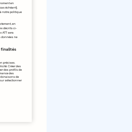
t moment en
 cas échéant].
à notre politique
ectement, en
x décrits ci-
ix ATT sera
os données ne
finalités
on précises.
icité. Créer des
er des profils de
rmance des
ombinaisons de
pour sélectionner