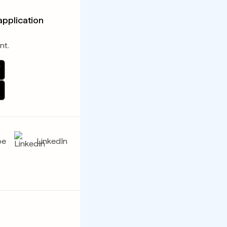
application
nt.
be
LinkedIn