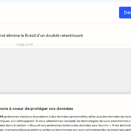
Dé
 élimine le Brésil d'un doublé retentissant
PUBLICITÉ
nons à coeur de protéger vos données
94
partenaires stockons et accédons à des données personnelles, telles que des données de navi
niques, sur votre appareil. Si vous sélectionnez J'accepte, les technologies de suivi prendront en 
chées dans la section « Nous et nos partenaires traitons des données pour fournir ». Si les technol
Publié 06. juillet 2026, 00:11
ées, il est possible que certains contenus et annonces qui vous sont présentés ne soient pas per