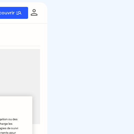
couvrir
gation ou des
charge les
ogies de suivi
tinents pour