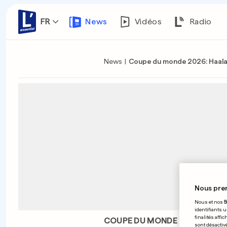
FR
News
Vidéos
Radio
News
|
Coupe du monde 2026: Haaland
Nous pre
Nous et nos
5
identifiants u
finalités affi
COUPE DU MONDE 2026
sont désactiv