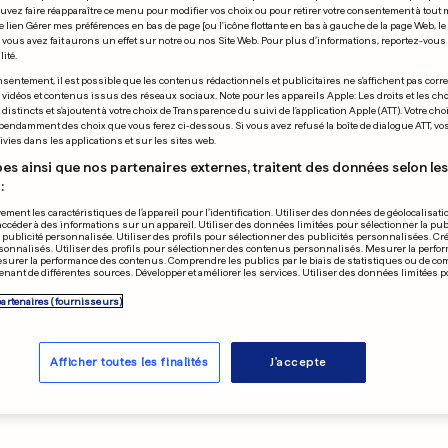
nd élimine le Brésil d'un
uvez faire réapparaître ce menu pour modifier vos choix ou pour retirer votre consentement à tou
e lien Gérer mes préférences en bas de page [ou l'icône flottante en bas à gauche de la page Web, le
vous avez fait aurons un effet sur notre ou nos Site Web. Pour plus d’informations, reportez-vous 
ssant
ité.
sentement, il est possible que les contenus rédactionnels et publicitaires ne s'affichent pas corr
s vidéos et contenus issus des réseaux sociaux. Note pour les appareils Apple: Les droits et les choi
istincts et s'ajoutent à votre choix de Transparence du suivi de l'application Apple (ATT). Votre cho
HUITIÈMES DE FINALE
pendamment des choix que vous ferez ci-dessous. Si vous avez refusé la boîte de dialogue ATT, v
vies dans les applications et sur les sites web.
1 – 2
es ainsi que nos partenaires externes, traitent des données selon les 
:
Norvège
résultat final
ement les caractéristiques de l’appareil pour l’identification. Utiliser des données de géolocalisati
accéder à des informations sur un appareil. Utiliser des données limitées pour sélectionner la publ
a publicité personnalisée. Utiliser des profils pour sélectionner des publicités personnalisées. Cré
onnalisés. Utiliser des profils pour sélectionner des contenus personnalisés. Mesurer la perfo
esurer la performance des contenus. Comprendre les publics par le biais de statistiques ou de c
nant de différentes sources. Développer et améliorer les services. Utiliser des données limitées 
0
–
1
E. Haaland
-
79
0
–
2
E. Haaland
-
90
partenaires (fournisseurs)
Neymar
1
–
2
Afficher toutes les finalités
J'accepte
Tous les résultats