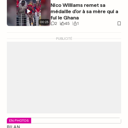
Nico Williams remet sa
médaille d'or à sa mère qui a
fui le Ghana
00
:
23
2
45
1
PUBLICITÉ
EN PHOTOS
BILAN