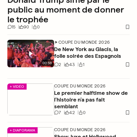
public au moment de donner
le trophée
15
90
0
COUPE DU MONDE 2026
De New York au Glacis, la
folle soirée des Espagnols
00
:
38
2
43
1
COUPE DU MONDE 2026
+ VIDÉO
Le premier halftime show de
l’histoire n’a pas fait
semblant
7
42
0
COUPE DU MONDE 2026
+ DIAPORAMA
Show, luxe et Hollywood