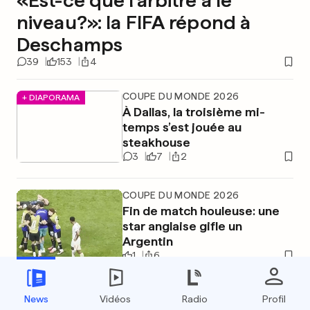
«Est-ce que l'arbitre a le
niveau?»: la FIFA répond à
Deschamps
39
153
4
COUPE DU MONDE 2026
+ DIAPORAMA
À Dallas, la troisième mi-
temps s’est jouée au
steakhouse
3
7
2
COUPE DU MONDE 2026
Fin de match houleuse: une
star anglaise gifle un
Argentin
1
6
COUPE DU MONDE 2026
News
Vidéos
Radio
Profil
Lionel Messi et l'allusion au