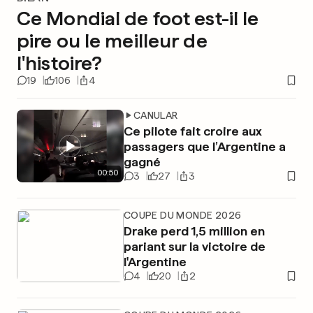
Ce Mondial de foot est-il le
pire ou le meilleur de
l'histoire?
19
106
4
CANULAR
Ce pilote fait croire aux
passagers que l’Argentine a
gagné
00
:
50
3
27
3
COUPE DU MONDE 2026
Drake perd 1,5 million en
pariant sur la victoire de
l'Argentine
4
20
2