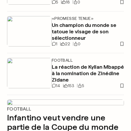
5
18
0
«PROMESSE TENUE»
Un champion du monde se
tatoue le visage de son
sélectionneur
1
22
0
FOOTBALL
La réaction de Kylian Mbappé
à la nomination de Zinédine
Zidane
14
153
5
FOOTBALL
Infantino veut vendre une
partie de la Coupe du monde