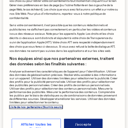
vos choix ou pour retirer votre consentement à tout moment en cliquant sur le lien
Gérer mes préférences en bas de page [ou l'icône flottante en bas à gauche de la
page Web, le cas échéant]. Les choix que vous avez fait aurons un effet sur notre ou
nos Site Web. Pour plus d’informations, reportez-vous à notre politique de
confidentialité.
Sans votre consentement, il est possible que les contenus rédactionnels et
publicitaires ne s'affichent pas correctement, en particulier les vidéos et contenus
issus des réseaux sociaux. Note pour les appareils Apple: Les droits et les choix
décrits ci-dessous sont distincts et s'ajoutent à votre choix de Transparence du
suivi de l'application Apple (ATT). Votre choix ATT sera respecté indépendamment
des choix que vous ferez ci-dessous. Si vous avez refusé la boîte de dialogue ATT,
vos données ne seront pas suivies dans les applications et sur les sites web.
COUPE DU MONDE 2026
Nos équipes ainsi que nos partenaires externes, traitent
Le «like» de Cristiano Ronaldo
des données selon les finalités suivantes :
qui fait enrager l'Argentine
Analyser activement les caractéristiques de l’appareil pour l’identification. Utiliser
des données de géolocalisation précises. Stocker et/ou accéder à des informations
1
77
2
sur un appareil. Utiliser des données limitées pour sélectionner la publicité. Créer
des profils pour la publicité personnalisée. Utiliser des profils pour sélectionner
des publicités personnalisées. Créer des profils de contenus personnalisés.
Utiliser des profils pour sélectionner des contenus personnalisés. Mesurer la
COUPE DU MONDE 2026
performance des publicités. Mesurer la performance des contenus. Comprendre
les publics par le biais de statistiques ou de combinaisons de données provenant
Jamais les joueurs n'avaient
de différentes sources. Développer et améliorer les services. Utiliser des données
limitées pour sélectionner le contenu.
autant parié que pendant ce
Liste de nos partenaires (fournisseurs)
Mondial
0
1
0
Afficher toutes les
J'accepte