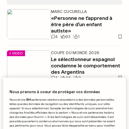
MARC CUCURELLA
«Personne ne t'apprend à
être père d'un enfant
autiste»
4
93
1
COUPE DU MONDE 2026
+ VIDÉO
Le sélectionneur espagnol
condamne le comportement
des Argentins
4
46
0
Nous prenons à coeur de protéger vos données
PUBLICITÉ
Nous et nos
594
partenaires stockons et accédons à des données personnelles,
telles que des données de navigation ou des identifiants uniques, sur votre
appareil. Si vous sélectionnez J'accepte, les technologies de suivi prendront en
charge les finalités affichées dans la section « Nous et nos partenaires traitons
des données pour fournir ». Si les technologies de suivi sont désactivées, il est
possible que certains contenus et annonces qui vous sont présentés ne soient
pas pertinents pour vous. Vous pouvez faire réapparaître ce menu pour modifier