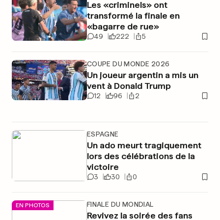
Les «criminels» ont
transformé la finale en
«bagarre de rue»
49
222
5
COUPE DU MONDE 2026
Un joueur argentin a mis un
vent à Donald Trump
12
96
2
ESPAGNE
Un ado meurt tragiquement
lors des célébrations de la
victoire
3
30
0
FINALE DU MONDIAL
EN PHOTOS
Revivez la soirée des fans