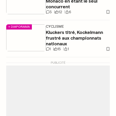
Monaco en étant le seul
concurrent
3
12
6
CYCLISME
+ DIAPORAMA
Kluckers titré, Kockelmann
frustré aux championnats
nationaux
1
15
1
PUBLICITÉ