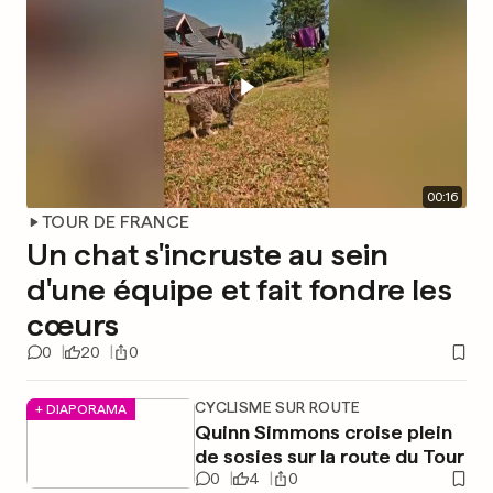
00
:
16
TOUR DE FRANCE
Un chat s'incruste au sein
d'une équipe et fait fondre les
cœurs
0
20
0
CYCLISME SUR ROUTE
+ DIAPORAMA
Quinn Simmons croise plein
de sosies sur la route du Tour
0
4
0