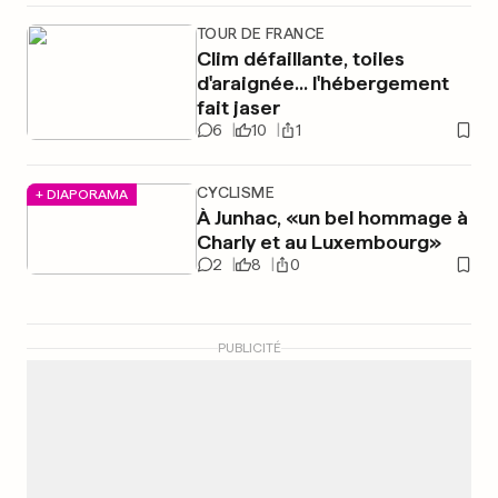
TOUR DE FRANCE
Clim défaillante, toiles
d'araignée... l'hébergement
fait jaser
6
10
1
CYCLISME
+ DIAPORAMA
À Junhac, «un bel hommage à
Charly et au Luxembourg»
2
8
0
PUBLICITÉ