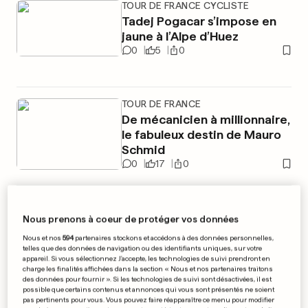
TOUR DE FRANCE CYCLISTE
Tadej Pogacar s’impose en
jaune à l’Alpe d’Huez
0
5
0
TOUR DE FRANCE
De mécanicien à millionnaire,
le fabuleux destin de Mauro
Schmid
0
17
0
PUBLICITÉ
Nous prenons à coeur de protéger vos données
Nous et nos
594
partenaires stockons et accédons à des données personnelles,
telles que des données de navigation ou des identifiants uniques, sur votre
appareil. Si vous sélectionnez J'accepte, les technologies de suivi prendront en
charge les finalités affichées dans la section « Nous et nos partenaires traitons
des données pour fournir ». Si les technologies de suivi sont désactivées, il est
possible que certains contenus et annonces qui vous sont présentés ne soient
pas pertinents pour vous. Vous pouvez faire réapparaître ce menu pour modifier