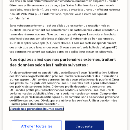
vos choix ou pour retirer votre consentement à tout moment en cliquant sur le lien
Gérer mes préférences en bas de page [ou l'icône flottante en bas à gauche de la
page Web, le cas échéant]. Les choix que vous avez fait aurons un effet sur notre ou
nos Site Web. Pour plus d’informations, reportez-vous à notre politique de
confidentialité.
Sans votre consentement, il est possible que les contenus rédactionnels et
publicitaires ne s'affichent pas correctement, en particulier les vidéos et contenus
issus des réseaux sociaux. Note pour les appareils Apple: Les droits et les choix
décrits ci-dessous sont distincts et s'ajoutent à votre choix de Transparence du
suivi de l'application Apple (ATT). Votre choix ATT sera respecté indépendamment
TOUR DE FRANCE
des choix que vous ferez ci-dessous. Si vous avez refusé la boîte de dialogue ATT,
Carapaz remporte la 18ᵉ étape
vos données ne seront pas suivies dans les applications et sur les sites web.
Nos équipes ainsi que nos partenaires externes, traitent
au sommet d’Orcières-
des données selon les finalités suivantes :
Merlette
Analyser activement les caractéristiques de l’appareil pour l’identification. Utiliser
des données de géolocalisation précises. Stocker et/ou accéder à des informations
0
3
0
sur un appareil. Utiliser des données limitées pour sélectionner la publicité. Créer
des profils pour la publicité personnalisée. Utiliser des profils pour sélectionner
des publicités personnalisées. Créer des profils de contenus personnalisés.
Utiliser des profils pour sélectionner des contenus personnalisés. Mesurer la
TOUR DE FRANCE
performance des publicités. Mesurer la performance des contenus. Comprendre
les publics par le biais de statistiques ou de combinaisons de données provenant
Jasper Philipsen ouvre son
de différentes sources. Développer et améliorer les services. Utiliser des données
limitées pour sélectionner le contenu.
compteur à Voiron
Liste de nos partenaires (fournisseurs)
0
1
0
Afficher toutes les
J'accepte