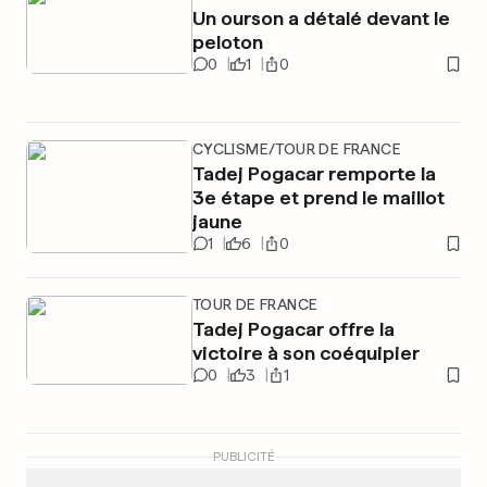
Un ourson a détalé devant le
peloton
0
1
0
CYCLISME/TOUR DE FRANCE
Tadej Pogacar remporte la
3e étape et prend le maillot
jaune
1
6
0
TOUR DE FRANCE
Tadej Pogacar offre la
victoire à son coéquipier
0
3
1
PUBLICITÉ