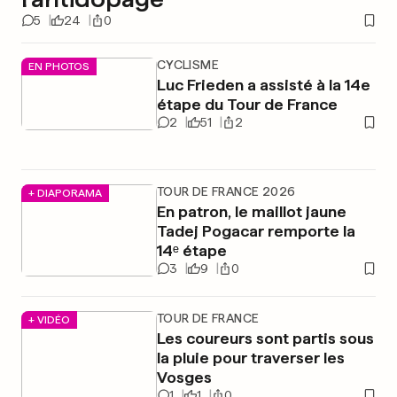
5
24
0
CYCLISME
EN PHOTOS
Luc Frieden a assisté à la 14e
étape du Tour de France
2
51
2
TOUR DE FRANCE 2026
+ DIAPORAMA
En patron, le maillot jaune
Tadej Pogacar remporte la
14ᵉ étape
3
9
0
TOUR DE FRANCE
+ VIDÉO
Les coureurs sont partis sous
la pluie pour traverser les
Vosges
1
1
0