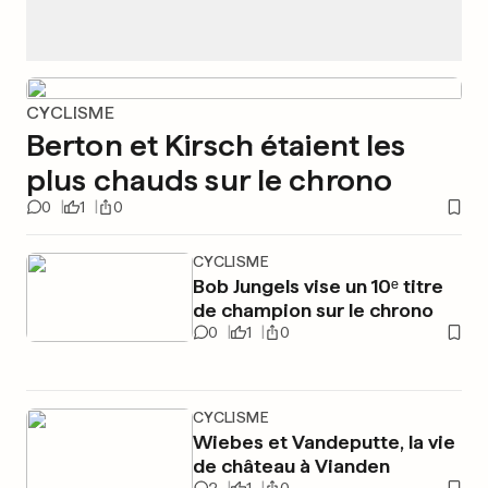
CYCLISME
Berton et Kirsch étaient les
plus chauds sur le chrono
0
1
0
CYCLISME
Bob Jungels vise un 10ᵉ titre
de champion sur le chrono
0
1
0
CYCLISME
Wiebes et Vandeputte, la vie
de château à Vianden
2
1
0