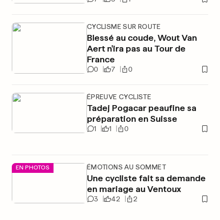
CYCLISME SUR ROUTE
Blessé au coude, Wout Van
Aert n'ira pas au Tour de
France
0
7
0
ÉPREUVE CYCLISTE
Tadej Pogacar peaufine sa
préparation en Suisse
1
1
0
ÉMOTIONS AU SOMMET
EN PHOTOS
Une cycliste fait sa demande
en mariage au Ventoux
3
42
2