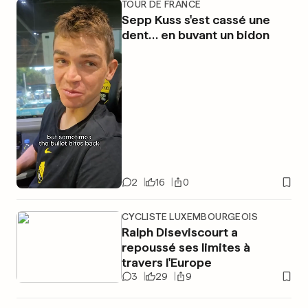
TOUR DE FRANCE
Sepp Kuss s'est cassé une
dent… en buvant un bidon
2
16
0
CYCLISTE LUXEMBOURGEOIS
Ralph Diseviscourt a
repoussé ses limites à
travers l'Europe
3
29
9