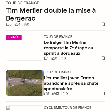
TOUR DE FRANCE
Tim Merlier double la mise à
Bergerac
0
4
0
TOUR DE FRANCE
+ VIDÉO
Le Belge Tim Merlier
remporte la 7ᵉ étape au
sprint à Bordeaux
1
0
0
TOUR DE FRANCE
L'ex-maillot jaune Træen
abandonne après sa chute
spectaculaire
5
13
0
CYCLISME/TOUR DE FRANCE