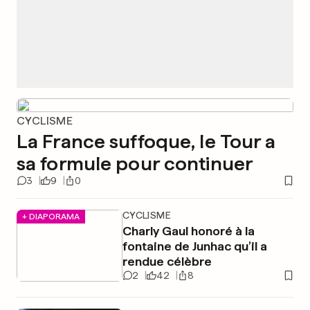
CYCLISME
La France suffoque, le Tour a
sa formule pour continuer
3
9
0
CYCLISME
+ DIAPORAMA
Charly Gaul honoré à la
fontaine de Junhac qu’il a
rendue célèbre
2
42
8