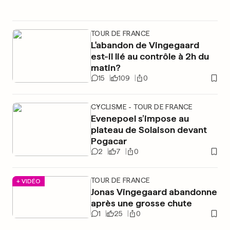
TOUR DE FRANCE
L'abandon de Vingegaard
est-il lié au contrôle à 2h du
matin?
15
109
0
CYCLISME - TOUR DE FRANCE
Evenepoel s’impose au
plateau de Solaison devant
Pogacar
2
7
0
TOUR DE FRANCE
+ VIDÉO
Jonas Vingegaard abandonne
après une grosse chute
1
25
0