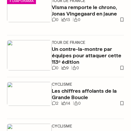
TOUR DE FRANCE
+ DIAPORAMA
Visma remporte le chrono,
Jonas Vingegaard en jaune
0
13
0
TOUR DE FRANCE
Un contre-la-montre par
équipes pour attaquer cette
113ᵉ édition
0
9
0
CYCLISME
Les chiffres affolants de la
Grande Boucle
2
14
0
CYCLISME