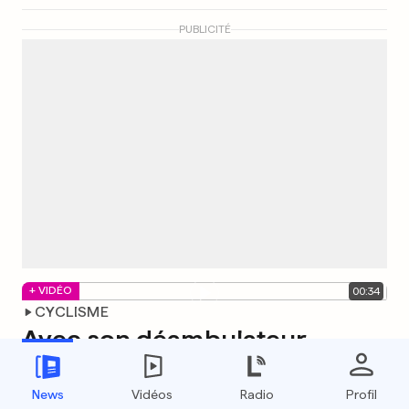
PUBLICITÉ
+ VIDÉO
00
:
34
CYCLISME
Avec son déambulateur
motorisé, elle provoque une
sacrée chute
News
Vidéos
Radio
Profil