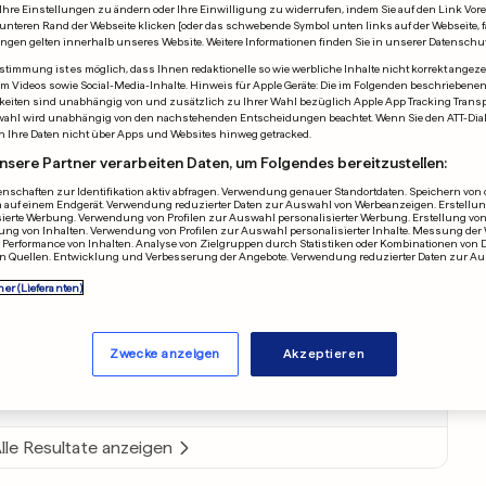
Kritikern und führt
Ihre Einstellungen zu ändern oder Ihre Einwilligung zu widerrufen, indem Sie auf den Link Vor
unteren Rand der Webseite klicken [oder das schwebende Symbol unten links auf der Webseite, fa
ungen gelten innerhalb unseres Website. Weitere Informationen finden Sie in unserer Datenschu
e nächste Runde
timmung ist es möglich, dass Ihnen redaktionelle so wie werbliche Inhalte nicht korrekt angeze
allem Videos sowie Social-Media-Inhalte. Hinweis für Apple Geräte: Die im Folgenden beschrieben
eiten sind unabhängig von und zusätzlich zu Ihrer Wahl bezüglich Apple App Tracking Transpa
wahl wird unabhängig von den nachstehenden Entscheidungen beachtet. Wenn Sie den ATT-Dia
2. SPIELTAG
n Ihre Daten nicht über Apps und Websites hinweg getracked.
nsere Partner verarbeiten Daten, um Folgendes bereitzustellen:
5 – 0
nschaften zur Identifikation aktiv abfragen. Verwendung genauer Standortdaten. Speichern von o
 auf einem Endgerät. Verwendung reduzierter Daten zur Auswahl von Werbeanzeigen. Erstellung
Usbekistan
Spielende
sierte Werbung. Verwendung von Profilen zur Auswahl personalisierter Werbung. Erstellung von
ung von Inhalten. Verwendung von Profilen zur Auswahl personalisierter Inhalte. Messung der
Performance von Inhalten. Analyse von Zielgruppen durch Statistiken oder Kombinationen von 
n Quellen. Entwicklung und Verbesserung der Angebote. Verwendung reduzierter Daten zur A
ner (Lieferanten)
Ronaldo
1
–
0
Mendes
2
–
0
Ronaldo
3
–
0
Zwecke anzeigen
Akzeptieren
Nematov
4
–
0
el Leão
5
–
0
lle Resultate anzeigen