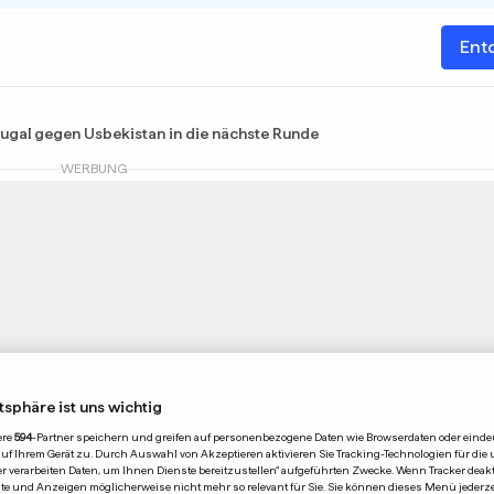
Ent
ugal gegen Usbekistan in die nächste Runde
WERBUNG
tsphäre ist uns wichtig
ere
594
-Partner speichern und greifen auf personenbezogene Daten wie Browserdaten oder einde
 Ihrem Gerät zu. Durch Auswahl von Akzeptieren aktivieren Sie Tracking-Technologien für die 
r verarbeiten Daten, um Ihnen Dienste bereitzustellen“ aufgeführten Zwecke. Wenn Tracker deakti
Publiziert 23. Juni 2026, 20:59
e und Anzeigen möglicherweise nicht mehr so relevant für Sie. Sie können dieses Menü jederze