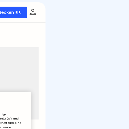
decken
utige
unter „Wir und
viert sind, sind
it wieder