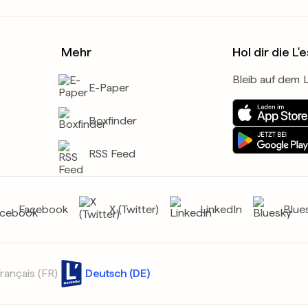
Mehr
Hol dir die L'
Bleib auf dem 
E-Paper
Boxfinder
RSS Feed
Facebook
X (Twitter)
LinkedIn
Blue
rançais (FR)
Deutsch (DE)