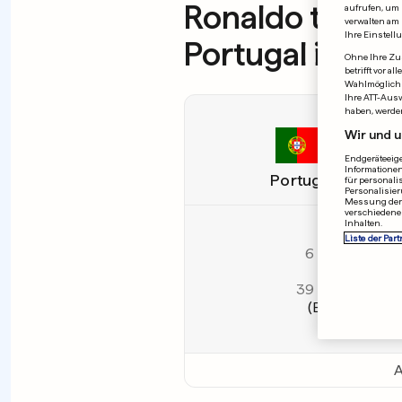
Ronaldo trotzt 
aufrufen, um 
verwalten am 
Ihre Einstell
Portugal in di
Ohne Ihre Zus
betrifft vor 
Wahlmöglichk
Ihre ATT-Aus
haben, werde
Wir und u
Endgeräteeige
Informationen
Portugal
für personali
Personalisier
Messung der 
verschiedene
Inhalten.
Liste der Part
6
-
Cristiano 
17
-
Nuno 
39
-
Cristiano 
(
ET
)
60
-
A. 
87
-
Rafa
A