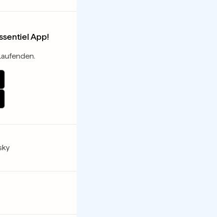
essentiel App!
Laufenden.
sky