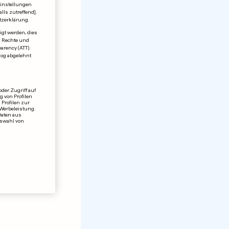
einstellungen
lls zutreffend].
tzerklärung.
igt werden, dies
en Rechte und
rency (ATT).
log abgelehnt
der Zugriff auf
 von Profilen
 Profilen zur
 Werbeleistung.
Daten aus
uswahl von