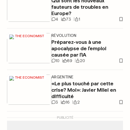
Qui sont les nouveaux
fauteurs de troubles en
Europe?
4
73
1
RÉVOLUTION
THE ECONOMIST
Préparez-vous à une
apocalypse de l'emploi
causée par l'IA
10
89
20
ARGENTINE
THE ECONOMIST
«Le plus touché par cette
crise? Moi»: Javier Milei en
difficulté
3
16
2
PUBLICITÉ