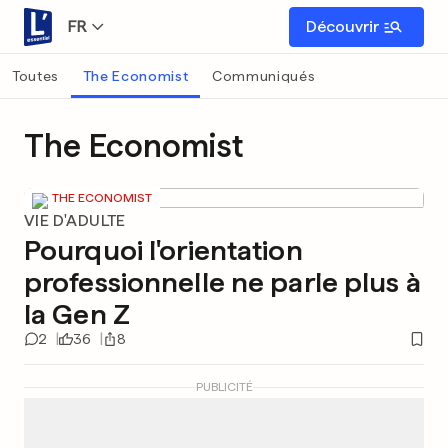
FR
Découvrir
Toutes
The Economist
Communiqués
The Economist
THE ECONOMIST
VIE D'ADULTE
Pourquoi l'orientation
professionnelle ne parle plus à
la Gen Z
2
36
8
PUBLICITÉ