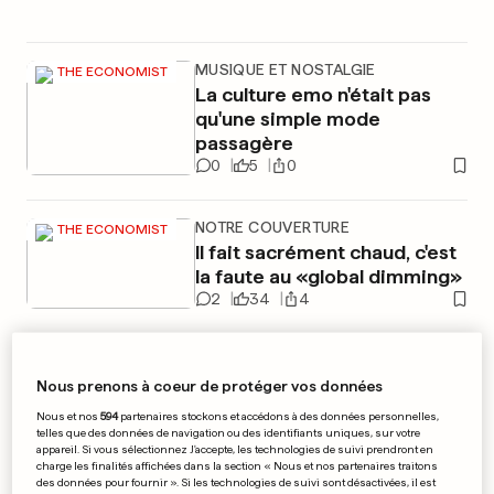
MUSIQUE ET NOSTALGIE
THE ECONOMIST
La culture emo n'était pas
qu'une simple mode
passagère
0
5
0
NOTRE COUVERTURE
THE ECONOMIST
Il fait sacrément chaud, c'est
la faute au «global dimming»
2
34
4
THE ECONOMIST
Nous prenons à coeur de protéger vos données
MYANMAR
Nous et nos
594
partenaires stockons et accédons à des données personnelles,
Aung San Suu Kyi est-elle
telles que des données de navigation ou des identifiants uniques, sur votre
appareil. Si vous sélectionnez J'accepte, les technologies de suivi prendront en
charge les finalités affichées dans la section « Nous et nos partenaires traitons
morte?
des données pour fournir ». Si les technologies de suivi sont désactivées, il est