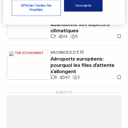
Afficher toutes les
J'accepte
finalités
FEUILLES TOMBÉES
THE ECONOMIST
La Banque mondiale a
abandonné ses objectifs
climatiques
1
14
6
VACANCES D'ÉTÉ
THE ECONOMIST
Aéroports européens:
pourquoi les files d'attente
s’allongent
6
40
3
PUBLICITÉ