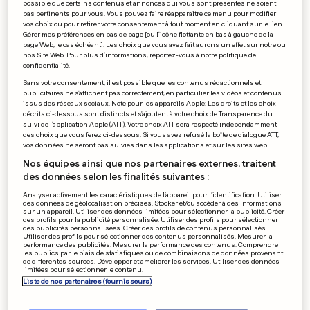
possible que certains contenus et annonces qui vous sont présentés ne soient
2
43
1
pas pertinents pour vous. Vous pouvez faire réapparaître ce menu pour modifier
vos choix ou pour retirer votre consentement à tout moment en cliquant sur le lien
Gérer mes préférences en bas de page [ou l'icône flottante en bas à gauche de la
ANDREY MELNICHENKO
THE ECONOMIST
page Web, le cas échéant]. Les choix que vous avez fait aurons un effet sur notre ou
L'homme qui pourrait
nos Site Web. Pour plus d’informations, reportez-vous à notre politique de
confidentialité.
changer la Russie
Sans votre consentement, il est possible que les contenus rédactionnels et
6
170
9
publicitaires ne s'affichent pas correctement, en particulier les vidéos et contenus
issus des réseaux sociaux. Note pour les appareils Apple: Les droits et les choix
décrits ci-dessous sont distincts et s'ajoutent à votre choix de Transparence du
suivi de l'application Apple (ATT). Votre choix ATT sera respecté indépendamment
des choix que vous ferez ci-dessous. Si vous avez refusé la boîte de dialogue ATT,
PUBLICITÉ
vos données ne seront pas suivies dans les applications et sur les sites web.
Nos équipes ainsi que nos partenaires externes, traitent
des données selon les finalités suivantes :
Analyser activement les caractéristiques de l’appareil pour l’identification. Utiliser
des données de géolocalisation précises. Stocker et/ou accéder à des informations
sur un appareil. Utiliser des données limitées pour sélectionner la publicité. Créer
des profils pour la publicité personnalisée. Utiliser des profils pour sélectionner
des publicités personnalisées. Créer des profils de contenus personnalisés.
Utiliser des profils pour sélectionner des contenus personnalisés. Mesurer la
performance des publicités. Mesurer la performance des contenus. Comprendre
les publics par le biais de statistiques ou de combinaisons de données provenant
de différentes sources. Développer et améliorer les services. Utiliser des données
limitées pour sélectionner le contenu.
Liste de nos partenaires (fournisseurs)