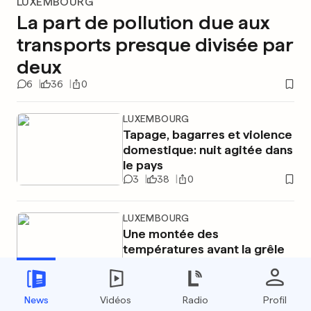
LUXEMBOURG
La part de pollution due aux
transports presque divisée par
deux
6
36
0
LUXEMBOURG
Tapage, bagarres et violence
domestique: nuit agitée dans
le pays
3
38
0
LUXEMBOURG
Une montée des
températures avant la grêle
et les orages?
2
99
5
News
Vidéos
Radio
Profil