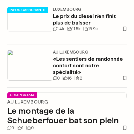
LUXEMBOURG
INFOS CARBURANTS
Le prix du diesel n'en finit
plus de baisser
1.4k
11.5k
15.9k
AU LUXEMBOURG
«Les sentiers de randonnée
confort sont notre
spécialité»
0
16
2
+ DIAPORAMA
AU LUXEMBOURG
Le montage de la
Schueberfouer bat son plein
0
1
0