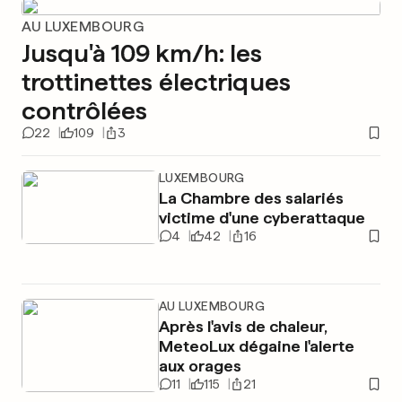
AU LUXEMBOURG
Jusqu'à 109 km/h: les
trottinettes électriques
contrôlées
22
109
3
LUXEMBOURG
La Chambre des salariés
victime d'une cyberattaque
4
42
16
AU LUXEMBOURG
Après l'avis de chaleur,
MeteoLux dégaine l'alerte
aux orages
11
115
21