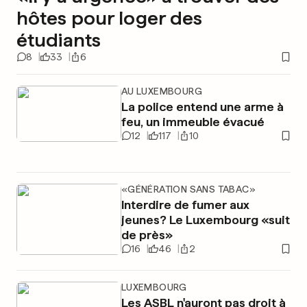
hôtes pour loger des
étudiants
8
33
6
AU LUXEMBOURG
La police entend une arme à
feu, un immeuble évacué
12
117
10
«GÉNÉRATION SANS TABAC»
Interdire de fumer aux
jeunes? Le Luxembourg «suit
de près»
16
46
2
LUXEMBOURG
Les ASBL n'auront pas droit à