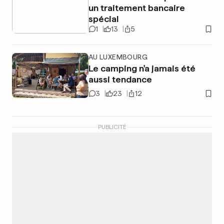
un traitement bancaire
spécial
1
13
5
AU LUXEMBOURG
Le camping n'a jamais été
aussi tendance
3
23
12
PUBLICITÉ