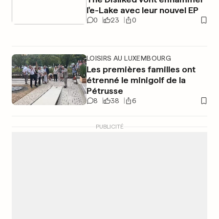
l'e-Lake avec leur nouvel EP
0
23
0
LOISIRS AU LUXEMBOURG
Les premières familles ont
étrenné le minigolf de la
Pétrusse
8
38
6
PUBLICITÉ