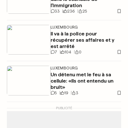
l'immigration
33
236
25
LUXEMBOURG
Il va à la police pour
récupérer ses affaires et y
est arrêté
7
104
0
LUXEMBOURG
Un détenu met le feu à sa
cellule: «Ils ont entendu un
bruit»
5
19
3
PUBLICITÉ