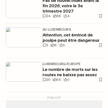
Pas de nouvel index avant la
fin 2026, voire le 3e
trimestre 2027
24
56
4
AU LUXEMBOURG
Attention, cet émincé de
poulpe peut être dangereux
3
6
5
LUXEMBOURG/EUROPE
Le nombre de morts sur les
routes ne baisse pas assez
20
54
0
PUBLICITÉ