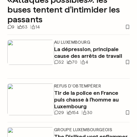
buses tentent d'intimider les
passants
9
53
14
AU LUXEMBOURG
La dépression, principale
cause des arrêts de travail
32
70
4
REFUS D'OBTEMPÉRER
Tir de la police en France
puis chasse à l'homme au
Luxembourg
29
154
30
GROUPE LUXEMBOURGEOIS
The Disliked vont enflammer