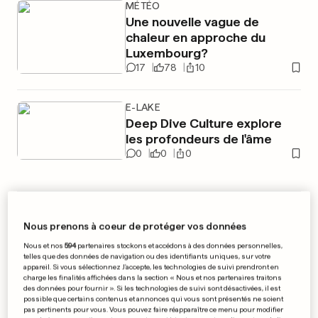
MÉTÉO
Une nouvelle vague de
chaleur en approche du
Luxembourg?
17
78
10
E-LAKE
Deep Dive Culture explore
les profondeurs de l'âme
0
0
0
PUBLICITÉ
Nous prenons à coeur de protéger vos données
Nous et nos
594
partenaires stockons et accédons à des données personnelles,
telles que des données de navigation ou des identifiants uniques, sur votre
appareil. Si vous sélectionnez J'accepte, les technologies de suivi prendront en
charge les finalités affichées dans la section « Nous et nos partenaires traitons
des données pour fournir ». Si les technologies de suivi sont désactivées, il est
possible que certains contenus et annonces qui vous sont présentés ne soient
pas pertinents pour vous. Vous pouvez faire réapparaître ce menu pour modifier