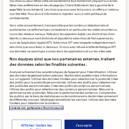
vos choix ou pour retirer votre consentement à tout moment en cliquant sur le lien
Gérer mes préférences en bas de page [ou l'icône flottante en bas à gauche de la
page Web, le cas échéant]. Les choix que vous avez fait aurons un effet sur notre ou
nos Site Web. Pour plus d’informations, reportez-vous à notre politique de
confidentialité.
Sans votre consentement, il est possible que les contenus rédactionnels et
publicitaires ne s'affichent pas correctement, en particulier les vidéos et contenus
issus des réseaux sociaux. Note pour les appareils Apple: Les droits et les choix
décrits ci-dessous sont distincts et s'ajoutent à votre choix de Transparence du
suivi de l'application Apple (ATT). Votre choix ATT sera respecté indépendamment
SÉCURITÉ
des choix que vous ferez ci-dessous. Si vous avez refusé la boîte de dialogue ATT,
Intempéries, panique… l'e-
vos données ne seront pas suivies dans les applications et sur les sites web.
Nos équipes ainsi que nos partenaires externes, traitent
Lake est préparé pour tout
des données selon les finalités suivantes :
1
7
3
Analyser activement les caractéristiques de l’appareil pour l’identification. Utiliser
des données de géolocalisation précises. Stocker et/ou accéder à des informations
sur un appareil. Utiliser des données limitées pour sélectionner la publicité. Créer
des profils pour la publicité personnalisée. Utiliser des profils pour sélectionner
AU LUXEMBOURG
des publicités personnalisées. Créer des profils de contenus personnalisés.
Les pilotes d'Air Rescue
Utiliser des profils pour sélectionner des contenus personnalisés. Mesurer la
performance des publicités. Mesurer la performance des contenus. Comprendre
seront formés contre les
les publics par le biais de statistiques ou de combinaisons de données provenant
de différentes sources. Développer et améliorer les services. Utiliser des données
incendies
limitées pour sélectionner le contenu.
1
7
0
Liste de nos partenaires (fournisseurs)
PUBLICITÉ
Afficher toutes les
J'accepte