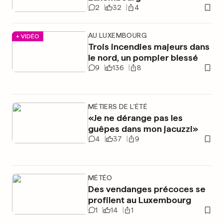
2
32
4
AU LUXEMBOURG
+ VIDÉO
Trois incendies majeurs dans
le nord, un pompier blessé
9
136
8
MÉTIERS DE L'ÉTÉ
«Je ne dérange pas les
guêpes dans mon jacuzzi»
4
37
9
MÉTÉO
Des vendanges précoces se
profilent au Luxembourg
1
14
1