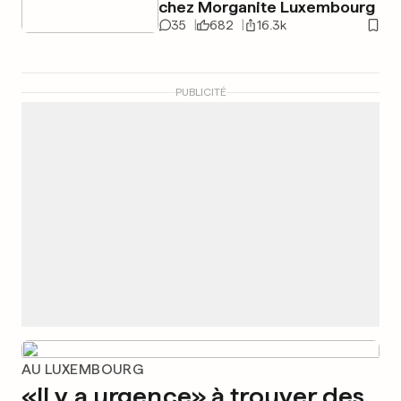
chez Morganite Luxembourg
35
682
16.3k
PUBLICITÉ
AU LUXEMBOURG
«Il y a urgence» à trouver des