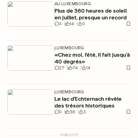
AU LUXEMBOURG
Plus de 360 heures de soleil
en juillet, presque un record
3
14
0
LUXEMBOURG
«Chez moi, l'été, il fait jusqu’à
40 degrés»
27
74
14
LUXEMBOURG
Le lac d'Echternach révèle
des trésors historiques
0
38
3
PUBLICITÉ