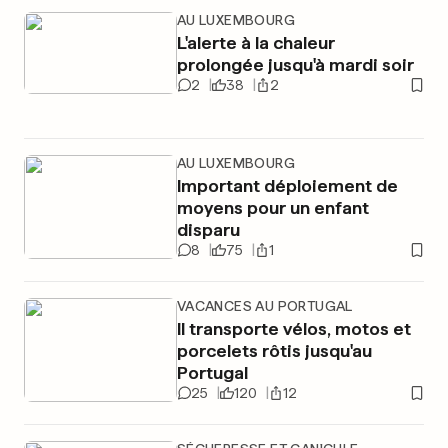
AU LUXEMBOURG
L'alerte à la chaleur
prolongée jusqu'à mardi soir
2
38
2
AU LUXEMBOURG
Important déploiement de
moyens pour un enfant
disparu
8
75
1
VACANCES AU PORTUGAL
Il transporte vélos, motos et
porcelets rôtis jusqu'au
Portugal
25
120
12