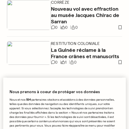
CORRÈZE
Nouveau vol avec effraction
au musée Jacques Chirac de
Sarran
0
0
0
RESTITUTION COLONIALE
La Guinée réclame à la
France crânes et manuscrits
0
1
0
PUBLICITÉ
Nous prenons à coeur de protéger vos données
Nous et nos
594
partenaires stockons et accédons à des données personnelles,
telles que des données de navigation ou des identifiants uniques, sur votre
appareil. Si vous sélectionnez J'accepte, les technologies de suivi prendront en
charge les finalités affichées dans la section « Nous et nos partenaires traitons
des données pour fournir ». Si les technologies de suivi sont désactivées, il est
possible que certains contenus et annonces qui vous sont présentés ne soient
pas pertinents pour vous. Vous pouvez faire réapparaître ce menu pour modifier