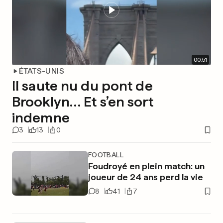
00
:
51
ÉTATS-UNIS
Il saute nu du pont de
Brooklyn… Et s’en sort
indemne
3
13
0
FOOTBALL
Foudroyé en plein match: un
joueur de 24 ans perd la vie
8
41
7