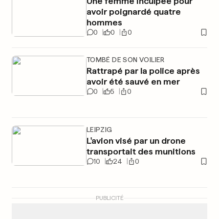
Une femme inculpée pour
avoir poignardé quatre
hommes
0
0
0
TOMBÉ DE SON VOILIER
Rattrapé par la police après
avoir été sauvé en mer
0
5
0
LEIPZIG
L'avion visé par un drone
transportait des munitions
10
24
0
PUBLICITÉ