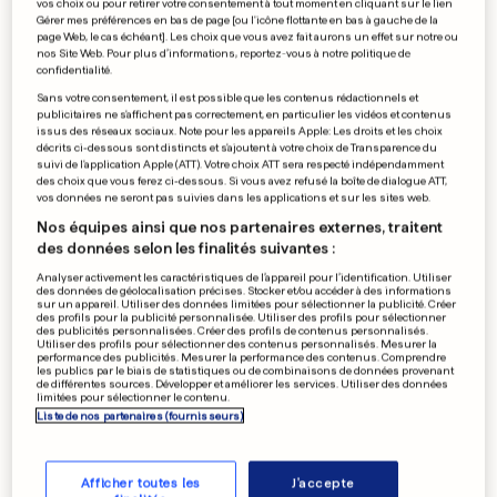
vos choix ou pour retirer votre consentement à tout moment en cliquant sur le lien
Gérer mes préférences en bas de page [ou l'icône flottante en bas à gauche de la
page Web, le cas échéant]. Les choix que vous avez fait aurons un effet sur notre ou
nos Site Web. Pour plus d’informations, reportez-vous à notre politique de
confidentialité.
Sans votre consentement, il est possible que les contenus rédactionnels et
publicitaires ne s'affichent pas correctement, en particulier les vidéos et contenus
issus des réseaux sociaux. Note pour les appareils Apple: Les droits et les choix
décrits ci-dessous sont distincts et s'ajoutent à votre choix de Transparence du
suivi de l'application Apple (ATT). Votre choix ATT sera respecté indépendamment
LYON
des choix que vous ferez ci-dessous. Si vous avez refusé la boîte de dialogue ATT,
Une mère soupçonnée d'avoir
vos données ne seront pas suivies dans les applications et sur les sites web.
Nos équipes ainsi que nos partenaires externes, traitent
empoisonné son enfant de 3
des données selon les finalités suivantes :
ans
Analyser activement les caractéristiques de l’appareil pour l’identification. Utiliser
des données de géolocalisation précises. Stocker et/ou accéder à des informations
0
4
0
sur un appareil. Utiliser des données limitées pour sélectionner la publicité. Créer
des profils pour la publicité personnalisée. Utiliser des profils pour sélectionner
des publicités personnalisées. Créer des profils de contenus personnalisés.
Utiliser des profils pour sélectionner des contenus personnalisés. Mesurer la
CRISE DE CEUTA
performance des publicités. Mesurer la performance des contenus. Comprendre
les publics par le biais de statistiques ou de combinaisons de données provenant
Des partis espagnols veulent
de différentes sources. Développer et améliorer les services. Utiliser des données
limitées pour sélectionner le contenu.
exclure le Maroc du Mondial
Liste de nos partenaires (fournisseurs)
2030
5
0
Afficher toutes les
J'accepte