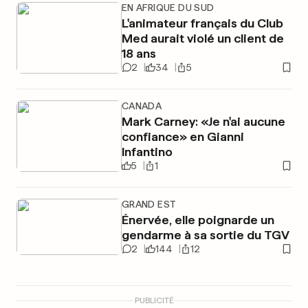
EN AFRIQUE DU SUD
L'animateur français du Club
Med aurait violé un client de
18 ans
2
34
5
CANADA
Mark Carney: «Je n'ai aucune
confiance» en Gianni
Infantino
5
1
GRAND EST
Énervée, elle poignarde un
gendarme à sa sortie du TGV
2
144
12
PUBLICITÉ