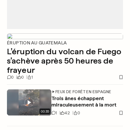
ÉRUPTION AU GUATEMALA
L’éruption du volcan de Fuego
s’achève après 50 heures de
frayeur
0
0
1
FEUX DE FORÊT EN ESPAGNE
Trois ânes échappent
miraculeusement à la mort
00
:
35
1
42
0