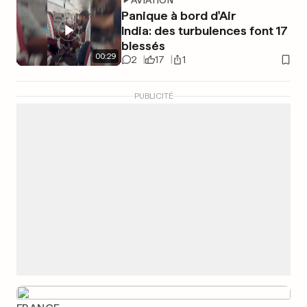
AVIATION
Panique à bord d'Air
India: des turbulences font 17
blessés
00
:
29
2
17
1
PUBLICITÉ