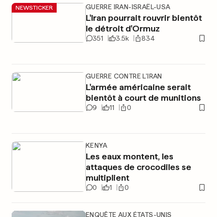
GUERRE IRAN-ISRAËL-USA
NEWSTICKER
L'Iran pourrait rouvrir bientôt
le détroit d'Ormuz
351
3.5k
834
GUERRE CONTRE L'IRAN
L'armée américaine serait
bientôt à court de munitions
9
11
0
KENYA
Les eaux montent, les
attaques de crocodiles se
multiplient
0
1
0
ENQUÊTE AUX ÉTATS-UNIS