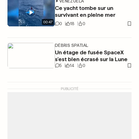
VENEZUELA
Ce yacht tombe sur un
survivant en pleine mer
00
:
47
0
18
0
DÉBRIS SPATIAL
Un étage de fusée SpaceX
s’est bien écrasé sur la Lune
5
14
0
PUBLICITÉ