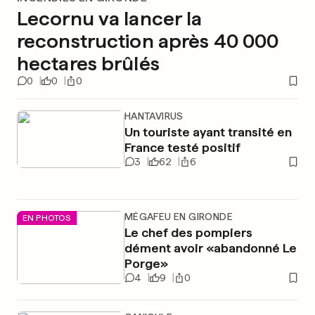
Lecornu va lancer la
reconstruction après 40 000
hectares brûlés
0
0
0
HANTAVIRUS
Un touriste ayant transité en
France testé positif
3
62
6
MÉGAFEU EN GIRONDE
EN PHOTOS
Le chef des pompiers
dément avoir «abandonné Le
Porge»
4
9
0