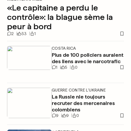
«Le capitaine a perdu le
contrôle»: la blague sème la
peur à bord
2
33
1
COSTA RICA
Plus de 100 policiers auraient
des liens avec le narcotrafic
1
5
0
GUERRE CONTRE L'UKRAINE
La Russie nie toujours
recruter des mercenaires
colombiens
9
9
0