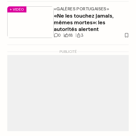
«GALÈRES PORTUGAISES»
+ VIDÉO
«Ne les touchez jamais,
mêmes mortes»: les
autorités alertent
0
18
3
PUBLICITÉ