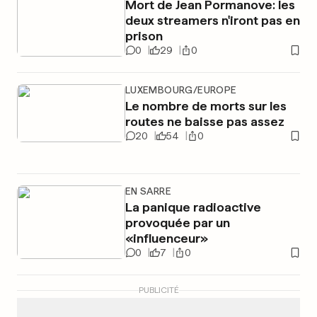
Mort de Jean Pormanove: les
deux streamers n'iront pas en
prison
0
29
0
LUXEMBOURG/EUROPE
Le nombre de morts sur les
routes ne baisse pas assez
20
54
0
EN SARRE
La panique radioactive
provoquée par un
«influenceur»
0
7
0
PUBLICITÉ