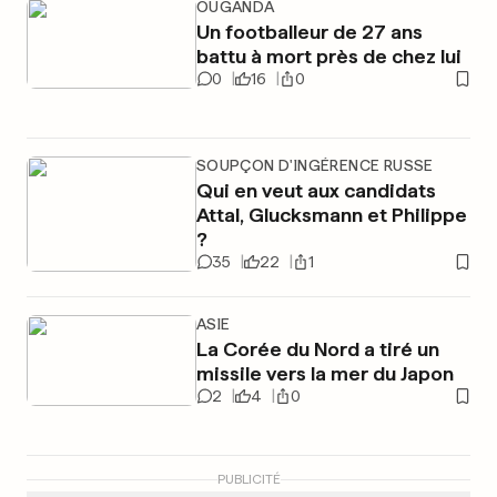
OUGANDA
Un footballeur de 27 ans
battu à mort près de chez lui
0
16
0
SOUPÇON D'INGÉRENCE RUSSE
Qui en veut aux candidats
Attal, Glucksmann et Philippe
?
35
22
1
ASIE
La Corée du Nord a tiré un
missile vers la mer du Japon
2
4
0
PUBLICITÉ