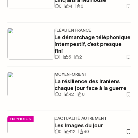
0
4
0
FLÉAU EN FRANCE
Le démarchage téléphonique
intempestif, c'est presque
fini
1
6
2
MOYEN-ORIENT
La résilience des Iraniens
chaque jour face à la guerre
3
12
0
L'ACTUALITÉ AUTREMENT
EN PHOTOS
Les images du jour
0
112
30