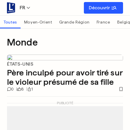
FR
Découvrir
Toutes
Moyen-Orient
Grande Région
France
Belgi
Monde
ÉTATS-UNIS
Père inculpé pour avoir tiré sur
le violeur présumé de sa fille
0
8
1
PUBLICITÉ