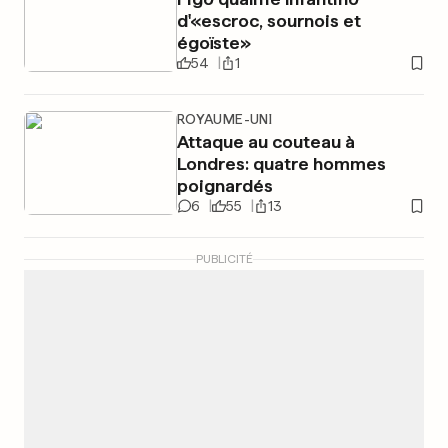
d'«escroc, sournois et
égoïste»
54
1
ROYAUME-UNI
Attaque au couteau à
Londres: quatre hommes
poignardés
6
55
13
PUBLICITÉ