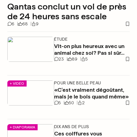
Qantas conclut un vol de près
de 24 heures sans escale
6
68
9
ÉTUDE
Vit-on plus heureux avec un
animal chez soi? Pas si sûr...
23
89
5
POUR UNE BELLE PEAU
+ VIDÉO
«C’est vraiment dégoûtant,
mais je le bois quand même»
5
50
2
DIX ANS DE PLUS
+ DIAPORAMA
Ces coiffures vous