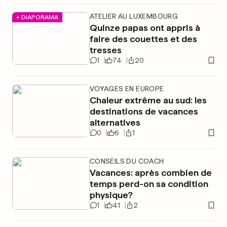
ATELIER AU LUXEMBOURG
+ DIAPORAMA
Quinze papas ont appris à
faire des couettes et des
tresses
1
74
20
VOYAGES EN EUROPE
Chaleur extrême au sud: les
destinations de vacances
alternatives
0
6
1
CONSEILS DU COACH
Vacances: après combien de
temps perd-on sa condition
physique?
1
41
2