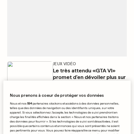
JEUX VIDÉO
Le très attendu «GTA VI»
promet d’en dévoiler plus sur
Netflix
2
4
1
Nous prenons à coeur de protéger vos données
Nous et nos
594
partenaires stockons et accédons à des données personnelles,
NOUVEAU-MEXIQUE
telles que des données de navigation ou des identifiants uniques, sur votre
Meta doit payer et brider ses
appareil. Si vous sélectionnez J'accepte, les technologies de suivi prendront en
charge les finalités affichées dans la section « Nous et nos partenaires traitons
plateformes pour les jeunes
des données pour fournir ». Si les technologies de suivi sont désactivées, il est
3
6
0
possible que certains contenus et annonces qui vous sont présentés ne soient
pas pertinents pour vous. Vous pouvez faire réapparaître ce menu pour modifier