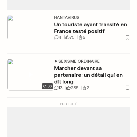
HANTAVIRUS
Un touriste ayant transité en
France testé positif
4
75
6
SEXISME ORDINAIRE
Marcher devant sa
partenaire: un détail qui en
dit long
01
:
00
13
235
2
PUBLICITÉ