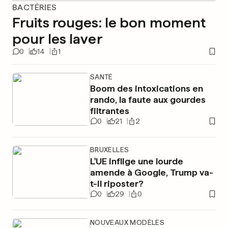
BACTÉRIES
Fruits rouges: le bon moment
pour les laver
0
14
1
SANTÉ
Boom des intoxications en
rando, la faute aux gourdes
filtrantes
0
21
2
BRUXELLES
L'UE inflige une lourde
amende à Google, Trump va-
t-il riposter?
0
29
0
NOUVEAUX MODÈLES