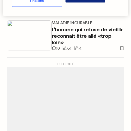
Monténégro
finalités
28
8
MALADIE INCURABLE
L'homme qui refuse de vieillir
reconnaît être allé «trop
loin»
10
51
4
PUBLICITÉ