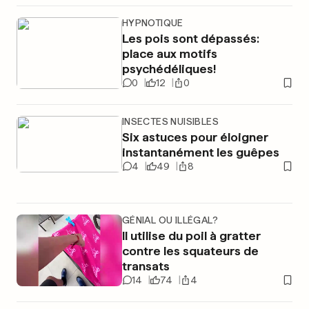
HYPNOTIQUE
Les pois sont dépassés:
place aux motifs
psychédéliques!
0
12
0
INSECTES NUISIBLES
Six astuces pour éloigner
instantanément les guêpes
4
49
8
GÉNIAL OU ILLÉGAL?
Il utilise du poil à gratter
contre les squateurs de
transats
14
74
4