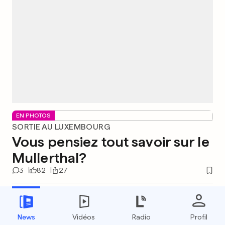
EN PHOTOS
SORTIE AU LUXEMBOURG
Vous pensiez tout savoir sur le
Mullerthal?
3
82
27
SUISSE
+ DIAPORAMA
Deux fresques incroyables
créées à même le sol dans
News
Vidéos
Radio
Profil