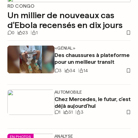
RD CONGO
Un millier de nouveaux cas
d'Ebola recensés en dix jours
0
23
1
«GÉNIAL»
Des chaussures à plateforme
pour un meilleur transit
3
34
14
AUTOMOBILE
Chez Mercedes, le futur, c’est
déjà aujourd’hui
1
31
3
ANALYSE
EN PHOTOS