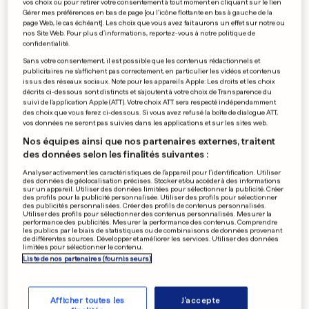
vos choix ou pour retirer votre consentement à tout moment en cliquant sur le lien
Gérer mes préférences en bas de page [ou l'icône flottante en bas à gauche de la
page Web, le cas échéant]. Les choix que vous avez fait aurons un effet sur notre ou
PUBLICITÉ
nos Site Web. Pour plus d’informations, reportez-vous à notre politique de
confidentialité.
Sans votre consentement, il est possible que les contenus rédactionnels et
publicitaires ne s'affichent pas correctement, en particulier les vidéos et contenus
issus des réseaux sociaux. Note pour les appareils Apple: Les droits et les choix
décrits ci-dessous sont distincts et s'ajoutent à votre choix de Transparence du
suivi de l'application Apple (ATT). Votre choix ATT sera respecté indépendamment
des choix que vous ferez ci-dessous. Si vous avez refusé la boîte de dialogue ATT,
vos données ne seront pas suivies dans les applications et sur les sites web.
Nos équipes ainsi que nos partenaires externes, traitent
des données selon les finalités suivantes :
Analyser activement les caractéristiques de l’appareil pour l’identification. Utiliser
des données de géolocalisation précises. Stocker et/ou accéder à des informations
sur un appareil. Utiliser des données limitées pour sélectionner la publicité. Créer
des profils pour la publicité personnalisée. Utiliser des profils pour sélectionner
des publicités personnalisées. Créer des profils de contenus personnalisés.
Utiliser des profils pour sélectionner des contenus personnalisés. Mesurer la
performance des publicités. Mesurer la performance des contenus. Comprendre
les publics par le biais de statistiques ou de combinaisons de données provenant
de différentes sources. Développer et améliorer les services. Utiliser des données
VOYAGE
limitées pour sélectionner le contenu.
Liste de nos partenaires (fournisseurs)
Mer, montagne et vues à
couper le souffle au
Afficher toutes les
J'accepte