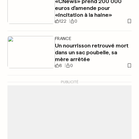
«CNews» prend 200 000
euros d'amende pour
«incitation à la haine»
122
0
FRANCE
Un nourrisson retrouvé mort
dans un sac poubelle, sa
mère arrêtée
8
0
PUBLICITÉ