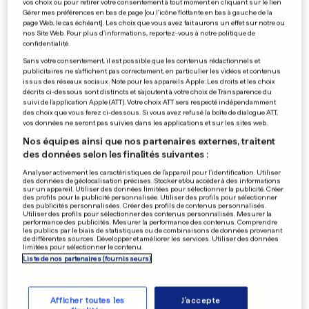
vos choix ou pour retirer votre consentement à tout moment en cliquant sur le lien
Gérer mes préférences en bas de page [ou l'icône flottante en bas à gauche de la
page Web, le cas échéant]. Les choix que vous avez fait aurons un effet sur notre ou
nos Site Web. Pour plus d’informations, reportez-vous à notre politique de
confidentialité.
Sans votre consentement, il est possible que les contenus rédactionnels et
publicitaires ne s'affichent pas correctement, en particulier les vidéos et contenus
issus des réseaux sociaux. Note pour les appareils Apple: Les droits et les choix
décrits ci-dessous sont distincts et s'ajoutent à votre choix de Transparence du
suivi de l'application Apple (ATT). Votre choix ATT sera respecté indépendamment
des choix que vous ferez ci-dessous. Si vous avez refusé la boîte de dialogue ATT,
vos données ne seront pas suivies dans les applications et sur les sites web.
Nos équipes ainsi que nos partenaires externes, traitent
INCENDIES EN GIRONDE
des données selon les finalités suivantes :
Lecornu va lancer la
Analyser activement les caractéristiques de l’appareil pour l’identification. Utiliser
des données de géolocalisation précises. Stocker et/ou accéder à des informations
reconstruction après 40 000
sur un appareil. Utiliser des données limitées pour sélectionner la publicité. Créer
des profils pour la publicité personnalisée. Utiliser des profils pour sélectionner
des publicités personnalisées. Créer des profils de contenus personnalisés.
hectares brûlés
Utiliser des profils pour sélectionner des contenus personnalisés. Mesurer la
performance des publicités. Mesurer la performance des contenus. Comprendre
2
0
0
les publics par le biais de statistiques ou de combinaisons de données provenant
de différentes sources. Développer et améliorer les services. Utiliser des données
limitées pour sélectionner le contenu.
Liste de nos partenaires (fournisseurs)
MÉGAFEU EN GIRONDE
EN PHOTOS
Le chef des pompiers
dément avoir «abandonné Le
Afficher toutes les
J'accepte