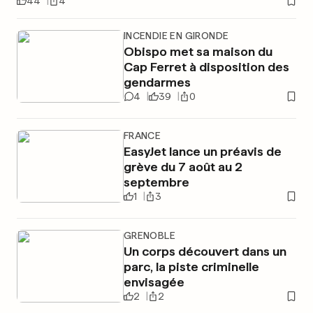
44
4
INCENDIE EN GIRONDE
Obispo met sa maison du
Cap Ferret à disposition des
gendarmes
4
39
0
FRANCE
EasyJet lance un préavis de
grève du 7 août au 2
septembre
1
3
GRENOBLE
Un corps découvert dans un
parc, la piste criminelle
envisagée
2
2