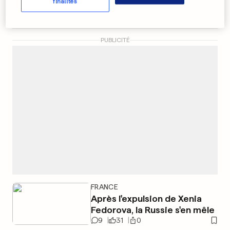
Porge»
finalités
4
9
0
PUBLICITÉ
FRANCE
Après l'expulsion de Xenia
Fedorova, la Russie s'en mêle
9
31
0