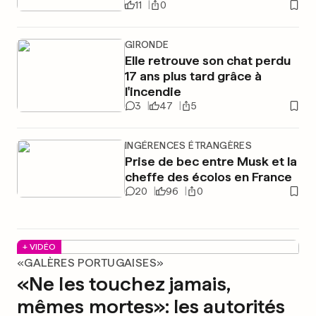
11
0
GIRONDE
Elle retrouve son chat perdu
17 ans plus tard grâce à
l'incendie
3
47
5
INGÉRENCES ÉTRANGÈRES
Prise de bec entre Musk et la
cheffe des écolos en France
20
96
0
+ VIDÉO
«GALÈRES PORTUGAISES»
«Ne les touchez jamais,
mêmes mortes»: les autorités