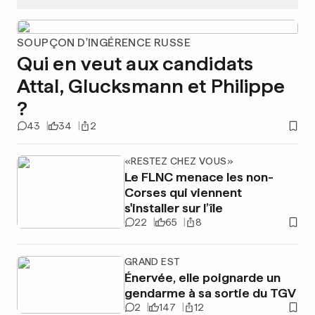
SOUPÇON D'INGÉRENCE RUSSE
Qui en veut aux candidats
Attal, Glucksmann et Philippe
?
43
34
2
«RESTEZ CHEZ VOUS»
Le FLNC menace les non-
Corses qui viennent
s'installer sur l’île
22
65
8
GRAND EST
Énervée, elle poignarde un
gendarme à sa sortie du TGV
2
147
12