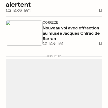
alertent
2
63
11
CORRÈZE
Nouveau vol avec effraction
au musée Jacques Chirac de
Sarran
1
8
1
PUBLICITÉ