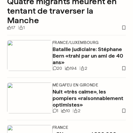
Quatre migrants meurent en
tentant de traverser la
Manche
17
1
FRANCE/LUXEMBOURG
Bataille judiciaire: Stéphane
Bern «trahi par un ami de 40
ans»
20
194
2
MÉGAFEU EN GIRONDE
Nuit «très calme», les
pompiers «raisonnablement
optimistes»
1
10
2
FRANCE