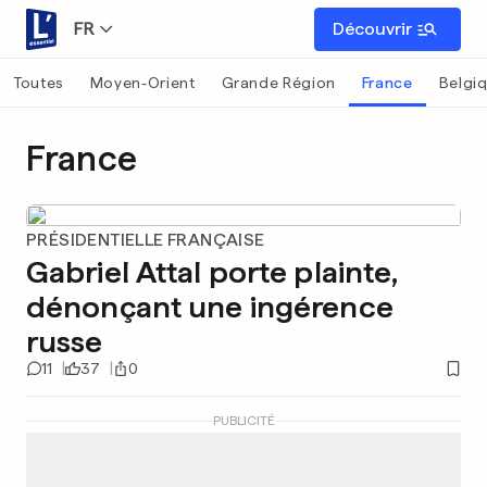
FR
Découvrir
Toutes
Moyen-Orient
Grande Région
France
Belgi
France
PRÉSIDENTIELLE FRANÇAISE
Gabriel Attal porte plainte,
dénonçant une ingérence
russe
11
37
0
PUBLICITÉ