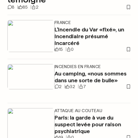
8
85
2
FRANCE
L'incendie du Var «fixé», un
incendiaire présumé
incarcéré
15
0
INCENDIES EN FRANCE
Au camping, «nous sommes
dans une sorte de bulle»
2
32
7
ATTAQUE AU COUTEAU
Paris: la garde à vue du
suspect levée pour raison
psychiatrique
19
0