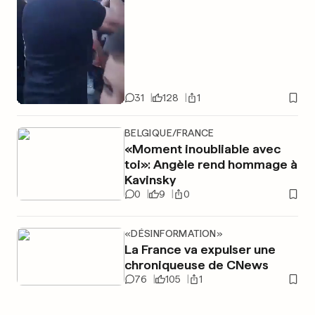
31
128
1
BELGIQUE/FRANCE
«Moment inoubliable avec
toi»: Angèle rend hommage à
Kavinsky
0
9
0
«DÉSINFORMATION»
La France va expulser une
chroniqueuse de CNews
76
105
1