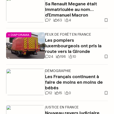
Sa Renault Megane était
immatriculée au nom…
d'Emmanuel Macron
7
63
4
FEUX DE FORÊT EN FRANCE
+ DIAPORAMA
Les pompiers
luxembourgeois ont pris la
route vers la Gironde
24
198
10
DÉMOGRAPHIE
Les Français continuent à
faire de moins en moins de
bébés
12
15
0
JUSTICE EN FRANCE
Nouveau revers judiciaire