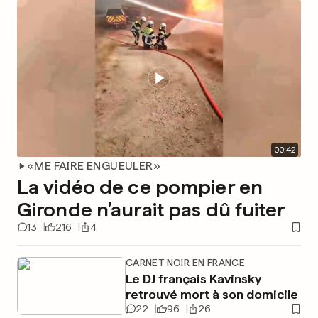
00
:
42
«ME FAIRE ENGUEULER»
La vidéo de ce pompier en
Gironde n’aurait pas dû fuiter
13
216
4
CARNET NOIR EN FRANCE
Le DJ français Kavinsky
retrouvé mort à son domicile
22
96
26