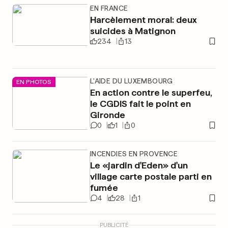
EN FRANCE
Harcèlement moral: deux
suicides à Matignon
234
13
L'AIDE DU LUXEMBOURG
EN PHOTOS
En action contre le superfeu,
le CGDIS fait le point en
Gironde
0
1
0
INCENDIES EN PROVENCE
Le «jardin d'Eden» d'un
village carte postale parti en
fumée
4
28
1
PUBLICITÉ