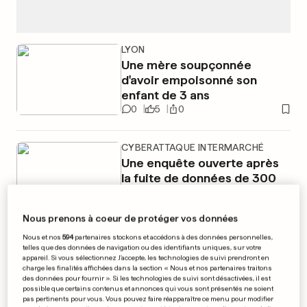
LYON
Une mère soupçonnée
d'avoir empoisonné son
enfant de 3 ans
0
5
0
CYBERATTAQUE INTERMARCHÉ
Une enquête ouverte après
la fuite de données de 300
000 clients
0
1
0
Nous prenons à coeur de protéger vos données
Nous et nos
594
partenaires stockons et accédons à des données personnelles,
PUBLICITÉ
telles que des données de navigation ou des identifiants uniques, sur votre
appareil. Si vous sélectionnez J'accepte, les technologies de suivi prendront en
charge les finalités affichées dans la section « Nous et nos partenaires traitons
des données pour fournir ». Si les technologies de suivi sont désactivées, il est
possible que certains contenus et annonces qui vous sont présentés ne soient
pas pertinents pour vous. Vous pouvez faire réapparaître ce menu pour modifier