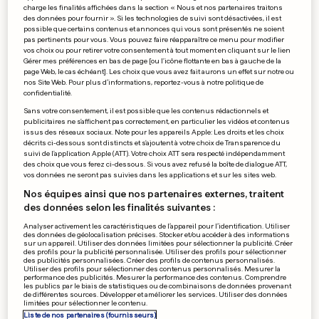
7
0
charge les finalités affichées dans la section « Nous et nos partenaires traitons
des données pour fournir ». Si les technologies de suivi sont désactivées, il est
possible que certains contenus et annonces qui vous sont présentés ne soient
pas pertinents pour vous. Vous pouvez faire réapparaître ce menu pour modifier
DOSSIERS EPSTEIN
vos choix ou pour retirer votre consentement à tout moment en cliquant sur le lien
Les noms de ces victimes
Gérer mes préférences en bas de page [ou l'icône flottante en bas à gauche de la
page Web, le cas échéant]. Les choix que vous avez fait aurons un effet sur notre ou
n'auraient jamais dû être
nos Site Web. Pour plus d’informations, reportez-vous à notre politique de
dévoilés
confidentialité.
3
44
0
Sans votre consentement, il est possible que les contenus rédactionnels et
publicitaires ne s'affichent pas correctement, en particulier les vidéos et contenus
issus des réseaux sociaux. Note pour les appareils Apple: Les droits et les choix
décrits ci-dessous sont distincts et s'ajoutent à votre choix de Transparence du
PUBLICITÉ
suivi de l'application Apple (ATT). Votre choix ATT sera respecté indépendamment
des choix que vous ferez ci-dessous. Si vous avez refusé la boîte de dialogue ATT,
vos données ne seront pas suivies dans les applications et sur les sites web.
Nos équipes ainsi que nos partenaires externes, traitent
des données selon les finalités suivantes :
Analyser activement les caractéristiques de l’appareil pour l’identification. Utiliser
des données de géolocalisation précises. Stocker et/ou accéder à des informations
sur un appareil. Utiliser des données limitées pour sélectionner la publicité. Créer
des profils pour la publicité personnalisée. Utiliser des profils pour sélectionner
des publicités personnalisées. Créer des profils de contenus personnalisés.
Utiliser des profils pour sélectionner des contenus personnalisés. Mesurer la
performance des publicités. Mesurer la performance des contenus. Comprendre
les publics par le biais de statistiques ou de combinaisons de données provenant
de différentes sources. Développer et améliorer les services. Utiliser des données
limitées pour sélectionner le contenu.
Liste de nos partenaires (fournisseurs)