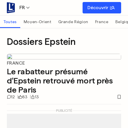
FR
Découvrir
Toutes
Moyen-Orient
Grande Région
France
Belgi
Dossiers Epstein
FRANCE
Le rabatteur présumé
d'Epstein retrouvé mort près
de Paris
12
83
13
PUBLICITÉ