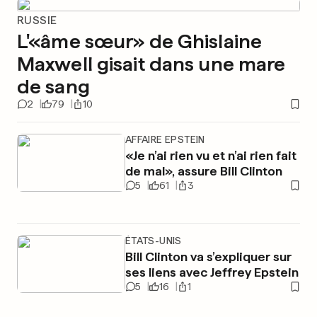
RUSSIE
L'«âme sœur» de Ghislaine
Maxwell gisait dans une mare
de sang
2
79
10
AFFAIRE EPSTEIN
«Je n’ai rien vu et n’ai rien fait
de mal», assure Bill Clinton
5
61
3
ÉTATS-UNIS
Bill Clinton va s’expliquer sur
ses liens avec Jeffrey Epstein
5
16
1