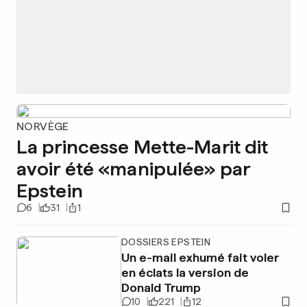
NORVÈGE
La princesse Mette-Marit dit
avoir été «manipulée» par
Epstein
6
31
1
DOSSIERS EPSTEIN
Un e-mail exhumé fait voler
en éclats la version de
Donald Trump
10
221
12