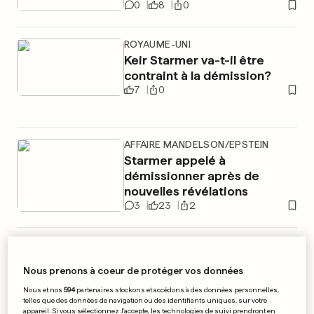
0
8
0
ROYAUME-UNI
Keir Starmer va-t-il être
contraint à la démission?
7
0
AFFAIRE MANDELSON/EPSTEIN
Starmer appelé à
démissionner après de
nouvelles révélations
3
23
2
SCANDALE EPSTEIN
Nous prenons à coeur de protéger vos données
Bill Gates sera entendu le 10
Nous et nos
594
partenaires stockons et accédons à des données personnelles,
juin par le Congrès
telles que des données de navigation ou des identifiants uniques, sur votre
appareil. Si vous sélectionnez J'accepte, les technologies de suivi prendront en