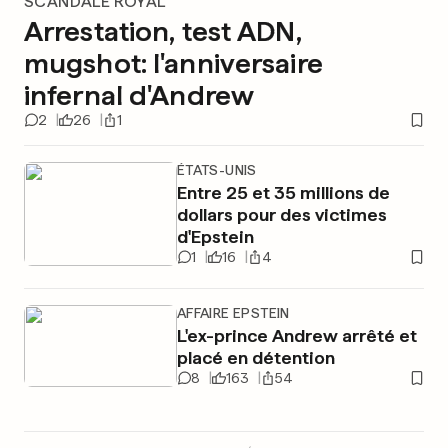
SCANDALE ROYAL
Arrestation, test ADN,
mugshot: l'anniversaire
infernal d'Andrew
2
26
1
ÉTATS-UNIS
Entre 25 et 35 millions de
dollars pour des victimes
d'Epstein
1
16
4
AFFAIRE EPSTEIN
L'ex-prince Andrew arrêté et
placé en détention
8
163
54