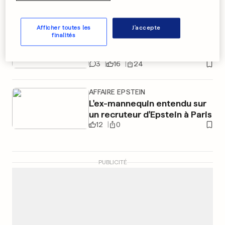
DOSSIERS EPSTEIN
Afficher toutes les
J'accepte
La banque Edmond de
finalités
Rothschild perquisitionnée à
Paris
3
16
24
AFFAIRE EPSTEIN
L'ex-mannequin entendu sur
un recruteur d'Epstein à Paris
12
0
PUBLICITÉ