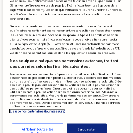
islamistes
vos choix ou pour retirer votre consentement à tout moment en cliquant sur le lien
Gérer mes préférences en bas de page [ou l'icône flottante en bas à gauche de la
page Web, le cas échéant]. Les choix que vous avez fait aurons un effet sur notre ou
0
0
nos Site Web. Pour plus d’informations, reportez-vous à notre politique de
confidentialité.
PLAN D'AUSTÉRITÉ EN FRANCE
Sans votre consentement, il est possible que les contenus rédactionnels et
publicitaires ne s'affichent pas correctement, en particulier les vidéos et contenus
Les hôtels de luxe taxés,
issus des réseaux sociaux. Note pour les appareils Apple: Les droits et les choix
pas... les parcs!
décrits ci-dessous sont distincts et s'ajoutent à votre choix de Transparence du
suivi de l'application Apple (ATT). Votre choix ATT sera respecté indépendamment
0
0
des choix que vous ferez ci-dessous. Si vous avez refusé la boîte de dialogue ATT,
vos données ne seront pas suivies dans les applications et sur les sites web.
Nos équipes ainsi que nos partenaires externes, traitent
des données selon les finalités suivantes :
ÉCONOMIE
Le PIB de la zone euro a
Analyser activement les caractéristiques de l’appareil pour l’identification. Utiliser
des données de géolocalisation précises. Stocker et/ou accéder à des informations
ralenti au 2e trimestre
sur un appareil. Utiliser des données limitées pour sélectionner la publicité. Créer
des profils pour la publicité personnalisée. Utiliser des profils pour sélectionner
0
0
des publicités personnalisées. Créer des profils de contenus personnalisés.
Utiliser des profils pour sélectionner des contenus personnalisés. Mesurer la
performance des publicités. Mesurer la performance des contenus. Comprendre
les publics par le biais de statistiques ou de combinaisons de données provenant
de différentes sources. Développer et améliorer les services. Utiliser des données
limitées pour sélectionner le contenu.
PUBLICITÉ
Liste de nos partenaires (fournisseurs)
Afficher toutes les
J'accepte