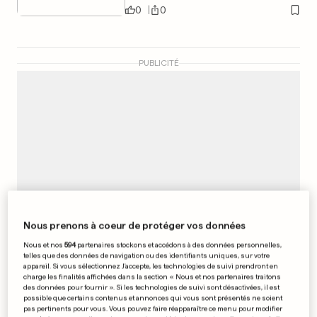
0
0
PUBLICITÉ
Nous prenons à coeur de protéger vos données
Nous et nos
594
partenaires stockons et accédons à des données personnelles,
telles que des données de navigation ou des identifiants uniques, sur votre
appareil. Si vous sélectionnez J'accepte, les technologies de suivi prendront en
charge les finalités affichées dans la section « Nous et nos partenaires traitons
LIBYE
des données pour fournir ». Si les technologies de suivi sont désactivées, il est
Les Libyennes craignent les
possible que certains contenus et annonces qui vous sont présentés ne soient
pas pertinents pour vous. Vous pouvez faire réapparaître ce menu pour modifier