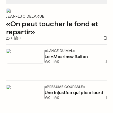
JEAN-LUC DELARUE
«On peut toucher le fond et
repartir»
0
0
«L'ANGE DU MAL»
Le «Mesrine» italien
0
0
«PRÉSUMÉ COUPABLE»
Une injustice qui pèse lourd
0
0