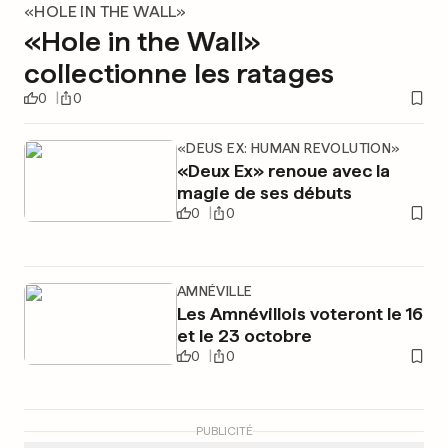
«HOLE IN THE WALL»
«Hole in the Wall»
collectionne les ratages
0
0
«DEUS EX: HUMAN REVOLUTION»
«Deux Ex» renoue avec la
magie de ses débuts
0
0
AMNÉVILLE
Les Amnévillois voteront le 16
et le 23 octobre
0
0
PUBLICITÉ