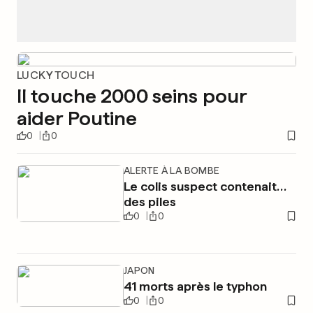
LUCKY TOUCH
Il touche 2000 seins pour
aider Poutine
0
0
ALERTE À LA BOMBE
Le colis suspect contenait…
des piles
0
0
JAPON
41 morts après le typhon
0
0