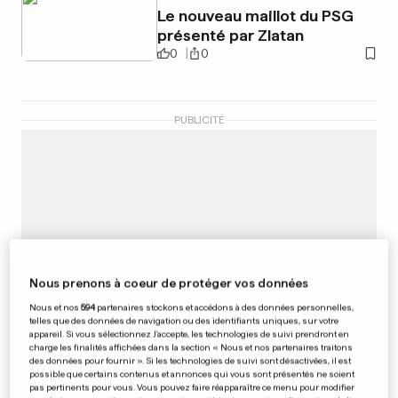
Le nouveau maillot du PSG
présenté par Zlatan
0
0
PUBLICITÉ
Nous prenons à coeur de protéger vos données
Nous et nos
594
partenaires stockons et accédons à des données personnelles,
telles que des données de navigation ou des identifiants uniques, sur votre
appareil. Si vous sélectionnez J'accepte, les technologies de suivi prendront en
charge les finalités affichées dans la section « Nous et nos partenaires traitons
des données pour fournir ». Si les technologies de suivi sont désactivées, il est
possible que certains contenus et annonces qui vous sont présentés ne soient
pas pertinents pour vous. Vous pouvez faire réapparaître ce menu pour modifier
FAILLE DE SÉCURITÉ