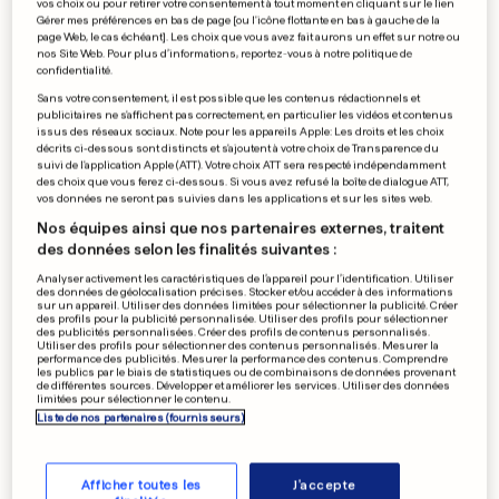
vos choix ou pour retirer votre consentement à tout moment en cliquant sur le lien
Cacher sa liste d'amis
Gérer mes préférences en bas de page [ou l'icône flottante en bas à gauche de la
page Web, le cas échéant]. Les choix que vous avez fait aurons un effet sur notre ou
Facebook ne sert à rien
nos Site Web. Pour plus d’informations, reportez-vous à notre politique de
confidentialité.
0
0
Sans votre consentement, il est possible que les contenus rédactionnels et
publicitaires ne s'affichent pas correctement, en particulier les vidéos et contenus
issus des réseaux sociaux. Note pour les appareils Apple: Les droits et les choix
MANIFESTATION DES FEMEN
décrits ci-dessous sont distincts et s'ajoutent à votre choix de Transparence du
suivi de l'application Apple (ATT). Votre choix ATT sera respecté indépendamment
«Se toucher maintenant,
des choix que vous ferez ci-dessous. Si vous avez refusé la boîte de dialogue ATT,
sucer Poutine demain»
vos données ne seront pas suivies dans les applications et sur les sites web.
0
0
Nos équipes ainsi que nos partenaires externes, traitent
des données selon les finalités suivantes :
Analyser activement les caractéristiques de l’appareil pour l’identification. Utiliser
des données de géolocalisation précises. Stocker et/ou accéder à des informations
sur un appareil. Utiliser des données limitées pour sélectionner la publicité. Créer
FAITS DIVERS À CONSDORF
des profils pour la publicité personnalisée. Utiliser des profils pour sélectionner
Un blessé désincarcéré
des publicités personnalisées. Créer des profils de contenus personnalisés.
Utiliser des profils pour sélectionner des contenus personnalisés. Mesurer la
après un accident
performance des publicités. Mesurer la performance des contenus. Comprendre
les publics par le biais de statistiques ou de combinaisons de données provenant
0
0
de différentes sources. Développer et améliorer les services. Utiliser des données
limitées pour sélectionner le contenu.
Liste de nos partenaires (fournisseurs)
PUBLICITÉ
Afficher toutes les
J'accepte