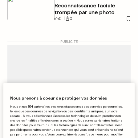
Reconnaissance faciale
trompée par une photo
0
0
PUBLICITÉ
Nous prenons à coeur de protéger vos données
Nous et nos
594
partenaires stockons et accédons à des données personnelles,
telles que des données de navigation ou des identifiants uniques, sur votre
appareil. Si vous sélectionnez J'accepte, les technologies de suivi prendront en
charge les finalités affichées dans la section « Nous et nos partenaires traitons
des données pour fournir ». Si les technologies de suivi sont désactivées, il est
possible que certains contenus et annonces qui vous sont présentés ne soient
pas pertinents pour vous. Vous pouvez faire réapparaître ce menu pour modifier
SCANDALE SEXUEL