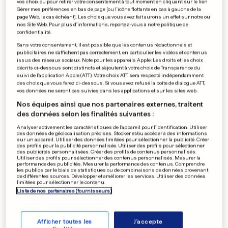
vos choix ou pour retirer votre consentement à tout moment en cliquant sur le lien
Une productrice réclame 10
Gérer mes préférences en bas de page [ou l'icône flottante en bas à gauche de la
page Web, le cas échéant]. Les choix que vous avez fait aurons un effet sur notre ou
millions à Weinstein
nos Site Web. Pour plus d’informations, reportez-vous à notre politique de
confidentialité.
0
0
Sans votre consentement, il est possible que les contenus rédactionnels et
publicitaires ne s'affichent pas correctement, en particulier les vidéos et contenus
issus des réseaux sociaux. Note pour les appareils Apple: Les droits et les choix
CANADA
décrits ci-dessous sont distincts et s'ajoutent à votre choix de Transparence du
suivi de l'application Apple (ATT). Votre choix ATT sera respecté indépendamment
Il chasse, tue puis cuisine un
des choix que vous ferez ci-dessous. Si vous avez refusé la boîte de dialogue ATT,
puma: tollé sur la Toile
vos données ne seront pas suivies dans les applications et sur les sites web.
0
0
Nos équipes ainsi que nos partenaires externes, traitent
des données selon les finalités suivantes :
Analyser activement les caractéristiques de l’appareil pour l’identification. Utiliser
des données de géolocalisation précises. Stocker et/ou accéder à des informations
sur un appareil. Utiliser des données limitées pour sélectionner la publicité. Créer
DÉRAILLEMENT TGV EN ALSACE
des profils pour la publicité personnalisée. Utiliser des profils pour sélectionner
La SNCF inculpée pour
des publicités personnalisées. Créer des profils de contenus personnalisés.
Utiliser des profils pour sélectionner des contenus personnalisés. Mesurer la
«homicides involontaires»
performance des publicités. Mesurer la performance des contenus. Comprendre
les publics par le biais de statistiques ou de combinaisons de données provenant
0
0
de différentes sources. Développer et améliorer les services. Utiliser des données
limitées pour sélectionner le contenu.
Liste de nos partenaires (fournisseurs)
PUBLICITÉ
Afficher toutes les
J'accepte